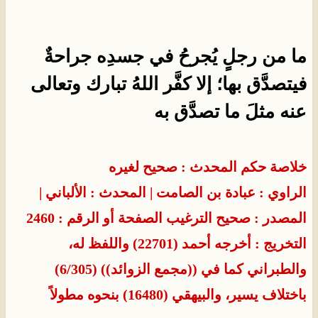
ما من رجلٍ يُجرحُ في جسدِه جراحةٌ
فيتصدَّق بها؛ إلا كفَّر اللهُ تبارك وتعالى
عنه مثلَ ما تصدَّق به
خلاصة حكم المحدث : صحيح لغيره
الراوي : عبادة بن الصامت
| المحدث : الألباني
|
المصدر : صحيح الترغيب
الصفحة أو الرقم : 2460
التخريج : أخرجه أحمد (22701) واللفظ له،
والطبراني كما في ((مجمع الزوائد)) (6/305)
باختلاف يسير، والبيهقي (16480) بنحوه مطولاً