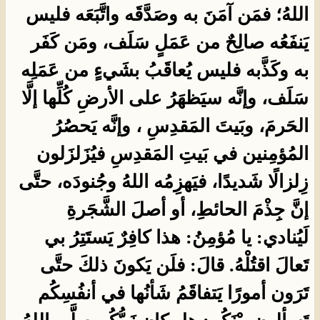
اللهُ؛ فمَن آمَنَ به وصَدَّقَه واتَّبَعَه فليس
يَنفَعُه صالِحٌ من عَمَلٍ سَلَف، ومَن كَفَر
به وكَذَّبه فليس يُعاقَبُ بشَيءٍ من عَمَلِه
سَلَف، وإنَّه سيَظهَرُ على الأرضِ كُلِّها إلَّا
الحَرمَ، وبَيتَ المَقدِسِ ، وإنَّه يَحصُرُ
المُؤمِنين في بَيتِ المَقدِسِ فيُزَلزَلون
زِلزالًا شَديدًا، فيَهزِمُه اللهُ وجُنودَه، حتَّى
إنَّ جِذْمَ الحائطِ، أو أصلَ الشَّجَرةِ
لَيُنادي: يا مُؤمِنُ: هذا كافِرٌ يَستَتِرُ بي
تَعالَ اقتُلْهُ. قالَ: فلَن يَكونَ ذلكَ حتَّى
تَرَون أمورًا يَتفاقَمُ شَأنُها في أنفُسِكُم