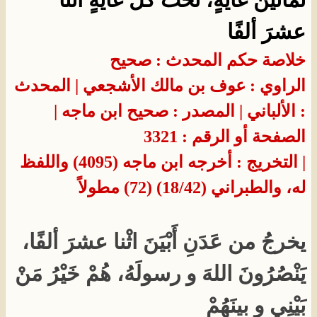
عشرَ ألفًا
خلاصة حكم المحدث : صحيح
الراوي : عوف بن مالك الأشجعي
| المحدث
: الألباني
| المصدر : صحيح ابن ماجه
|
الصفحة أو الرقم : 3321
| التخريج : أخرجه ابن ماجه (4095) واللفظ
له، والطبراني (18/42) (72) مطولاً​
يخرجُ من عَدَنِ أَبْيَنَ اثْنا عشرَ ألفًا،
يَنْصُرُونَ اللهَ و رسولَهُ، هُمْ خَيْرُ مَنْ
بَيْنِي و بينَهُمْ