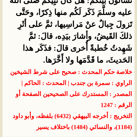
تَسألون بيْنَكُم: هل كان نَبِيُّكُم صلَّى اللهُ
عليه وسلَّمَ ذَكَر لَكُم منها ذِكرًا، وحَتَّى
تَزولَ جِبالٌ عنْ مَراسِيها، ثمَّ على أثَرِ
ذلكَ القَيضُ، وأشارَ بيَدِه، قالَ: ثمَّ
شَهِدتُ خُطبةً أُخرى قالَ: فذَكَر هذا
الحَديثَ، ما قَدَّمَها ولا أَخَّرَها.
خلاصة حكم المحدث : صحيح على شرط الشيخين
الراوي : سمرة بن جندب | المحدث : الحاكم |
المصدر : المستدرك على الصحيحين الصفحة أو
الرقم : 1247
التخريج : أخرجه البيهقي (6432) بلفظه، وأبو داود
(1184)، والنسائي (1484) باختلاف يسير