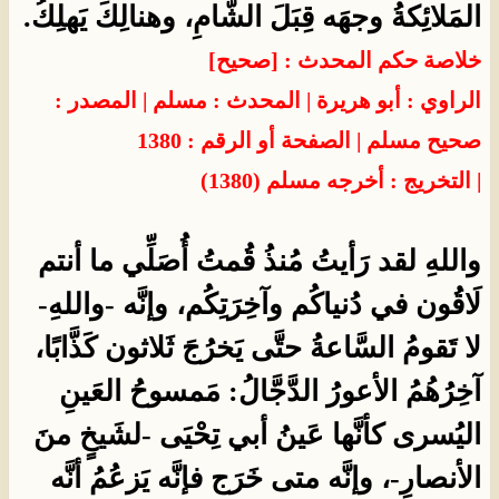
المَلائِكةُ وجهَه قِبَلَ الشَّامِ، وهنالِكَ يَهلِكُ.
خلاصة حكم المحدث : [صحيح]
الراوي : أبو هريرة | المحدث : مسلم | المصدر :
صحيح مسلم | الصفحة أو الرقم : 1380
| التخريج : أخرجه مسلم (1380)
واللهِ لقد رَأيتُ مُنذُ قُمتُ أُصَلِّي ما أنتم
لَاقُون في دُنياكُم وآخِرَتِكُم، وإنَّه -واللهِ-
لا تَقومُ السَّاعةُ حتَّى يَخرُجَ ثَلاثون كَذَّابًا،
آخِرُهُمُ الأعورُ الدَّجَّالُ: مَمسوحُ العَينِ
اليُسرى كأنَّها عَينُ أبي تِحْيَى -لشَيخٍ منَ
الأنصارِ-، وإنَّه متى خَرَج فإنَّه يَزعُمُ أنَّه