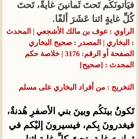
فيَأتونَكُم تَحتَ ثَمانينَ غايةً، تَحتَ
كُلِّ غايةٍ اثنا عَشَرَ ألفًا.
الراوي : عوف بن مالك الأشجعي | المحدث
: البخاري | المصدر : صحيح البخاري
الصفحة أو الرقم: 3176 | خلاصة حكم
المحدث : [صحيح]
التخريج : من أفراد البخاري على مسلم
تَكونُ بينَكُم وبينَ بني الأصفرِ هُدنةٌ،
فيغدرونَ بِكم، فيسيرونَ إليْكم في
ثمانينَ غايةٍ، تحتَ كلِّ غايةٍ اثنا