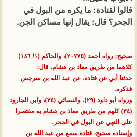
قالوا لقتادة: ما يكره من البول في
الجحر؟ قال: يقال إنها مساكن الجن.
صحيح: رواه أحمد (٢٠٧٧٥)، والحاكم (١/ ١٨٦)
كلاهما من طريق معاذ بن هشام، قال:
حدثنا أبي عن قتادة، عن عبد الله بن سرجس
فذكره.
ورواه أبو داود (٢٩)، والنسائي (٣٤)، وابن الجارود
(٣٤) كلهم من طريق معاذ بن هشام به مقتصرا
على النهي عن البول في الجحر.
وإسناده صحيح، قتادة سمع من عبد الله بن