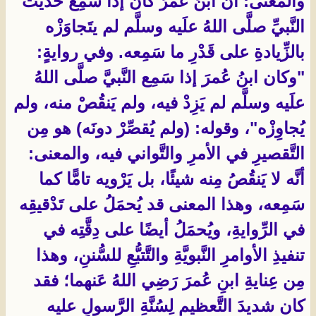
والمعنى: أنَّ ابنَ عُمرَ كان إذا سَمِع حديثَ
النَّبيِّ صلَّى اللهُ علَيه وسلَّم لم يتَجاوَزْه
بالزِّيادةِ على قَدْرِ ما سَمِعه. وفي روايةٍ:
"وكان ابنُ عُمرَ إذا سَمِع النَّبيَّ صلَّى اللهُ
علَيه وسلَّم لم يَزِدْ فيه، ولم يَنقُصْ منه، ولم
يُجاوِزْه"، وقوله: (ولم يُقصِّرْ دونَه) هو مِن
التَّقصيرِ في الأمرِ والتَّواني فيه، والمعنى:
أنَّه لا يَنقُصُ مِنه شيئًا، بل يَرْويه تامًّا كما
سَمِعه، وهذا المعنى قد يُحمَلُ على تَدْقيقِه
في الرِّوايةِ، ويُحمَلُ أيضًا على دِقَّتِه في
تنفيذِ الأوامرِ النَّبويَّةِ والتَّتبُّعِ للسُّننِ، وهذا
مِن عِنايةِ ابنِ عُمرَ رَضِي اللهُ عَنهما؛ فقد
كان شديدَ التَّعظيمِ لِسُنَّةِ الرَّسولِ عليه