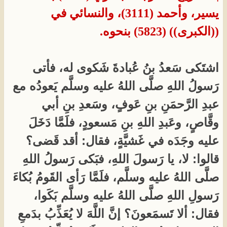
يسير، وأحمد (3111)، والنسائي في
((الكبرى)) (5823) بنحوه.​
اشتَكى سَعدُ بنُ عُبادةَ شَكوى له، فأتى
رَسولُ اللهِ صلَّى اللهُ عليه وسلَّم يَعودُه مع
عبدِ الرَّحمَنِ بنِ عَوفٍ، وسَعدِ بنِ أبي
وقَّاصٍ، وعَبدِ اللهِ بنِ مَسعودٍ، فلَمَّا دَخَلَ
عليه وجَدَه في غَشيَّةٍ، فقال: أقد قَضى؟
قالوا: لا، يا رَسولَ اللهِ، فبَكى رَسولُ اللهِ
صلَّى اللهُ عليه وسلَّم، فلَمَّا رَأى القَومُ بُكاءَ
رَسولِ اللهِ صلَّى اللهُ عليه وسلَّم بَكَوا،
فقال: ألا تَسمَعونَ؟ إنَّ اللَّهَ لا يُعَذِّبُ بدَمعِ