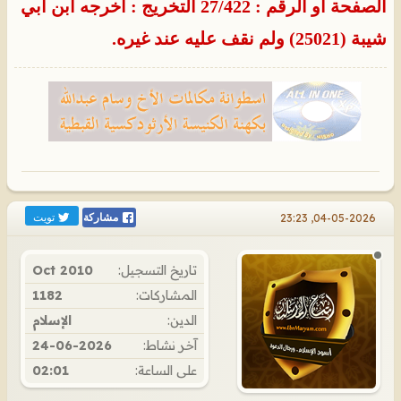
الصفحة أو الرقم : 27/422 التخريج : أخرجه ابن أبي
شيبة (25021) ولم نقف عليه عند غيره.​
تويت
04-05-2026, 23:23
مشاركة
تاريخ التسجيل:
Oct 2010
المشاركات:
1182
الدين:
الإسلام
آخر نشاط:
24-06-2026
على الساعة:
02:01