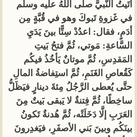
أتَيتُ النَّبيَّ صلَّى اللهُ عليه وسلَّم
في غَزوةِ تَبوكَ وهو في قُبَّةٍ مِن
أدَمٍ، فقال: اعدُدْ سِتًّا بينَ يَدَيِ
السَّاعةِ: مَوتي، ثُمَّ فتحُ بَيتِ
المَقدِسِ، ثُمَّ موتانٌ يَأخُذُ فيكُم
كَقُعاصِ الغَنَمِ، ثُمَّ استِفاضةُ المالِ
حتَّى يُعطى الرَّجُلُ مِئةَ دينارٍ فيَظَلُّ
ساخِطًا، ثُمَّ فِتنةٌ لا يَبقى بَيتٌ مِنَ
العَرَبِ إلَّا دَخَلَتْه، ثُمَّ هُدنةٌ تَكونُ
بينَكُم وبينَ بَني الأصفَرِ، فيَغدِرونَ