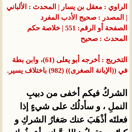
الراوي : معقل بن يسار | المحدث : الألباني
| المصدر : صحيح الأدب المفرد
الصفحة أو الرقم: 551 | خلاصة حكم
المحدث : صحيح
التخريج : أخرجه أبو يعلى (61)، وابن بطة
في ((الإبانة الصغرى)) (982) باختلاف يسير.
الشركُ فيكم أخفى من دبيبِ
النملِ ، و سأدلُك على شيءٍ إذا
فعلتَه أذْهَبَ عنك صَغارُ الشركِ و