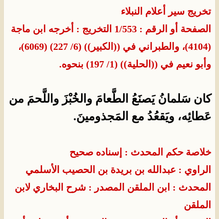
تخريج سير أعلام النبلاء
الصفحة أو الرقم : 1/553 التخريج : أخرجه ابن ماجة
(4104)، والطبراني في ((الكبير)) (6/ 227) (6069)،
وأبو نعيم في ((الحلية)) (1/ 197) بنحوه.
كان سَلمانُ يَصنَعُ الطَّعامَ والخُبْزَ واللَّحمَ من
عَطائِه، ويَقعُدُ مع المَجذومينَ.
خلاصة حكم المحدث : إسناده صحيح
الراوي : عبدالله بن بريدة بن الحصيب الأسلمي
المحدث : ابن الملقن
المصدر : شرح البخاري لابن
الملقن