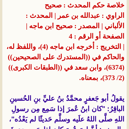
خلاصة حكم المحدث : صحيح
الراوي : عبدالله بن عمر
| المحدث :
الألباني
| المصدر : صحيح ابن ماجه
|
الصفحة أو الرقم : 4
| التخريج : أخرجه ابن ماجه (4)، واللفظ له،
والحاكم في ((المستدرك على الصحيحين))
(6374)، وابن سعد في ((الطبقات الكبرى))
(2/ 373)، بمعناه.
يقولُ أبو جَعفرٍ محمَّدُ بنُ عليِّ بنِ الحُسينِ
الباقِرُ: "كان ابنُ عُمرَ إذا سَمِع مِن رسولِ
اللهِ صلَّى اللهُ علَيه وسلَّم حَديثًا لم يَعْدُه"،