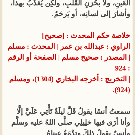
العَينِ، ولا بحُزنِ القَلبِ، ولَكِن يُعَذِّبُ بهذا،
وأشارَ إلى لسانِه، أو يَرحَمُ.
خلاصة حكم المحدث : [صحيح]
الراوي : عبدالله بن عمر
| المحدث : مسلم
| المصدر : صحيح مسلم
| الصفحة أو الرقم
: 924
| التخريج : أخرجه البخاري (1304)، ومسلم
(924).​
سمعتُ أنسًا يقولُ قَلَّ ليلَةٌ تَأْتِي عَلَيَّ إلَّا
وأنا أرَى فيها خلِيلِي صلَّى اللهُ عليه وسلَّم
وأنسٌ يقولُ ذلِكَ وتدْمَعُ عيناهُ