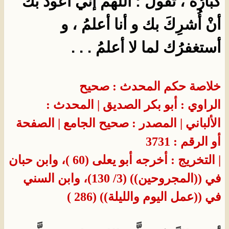
كبارُه ، تقولُ : اللهمَّ إني أعوذُ بك
أنْ أُشرِكَ بك و أنا أعلمُ ، و
أستغفرُك لما لا أعلمُ . . .
خلاصة حكم المحدث : صحيح
الراوي : أبو بكر الصديق
| المحدث :
الألباني
| المصدر : صحيح الجامع
| الصفحة
أو الرقم : 3731
| التخريج : أخرجه أبو يعلى (60 )، وابن حبان
في ((المجروحين)) (3/ 130)، وابن السني
في ((عمل اليوم والليلة)) (286 )​