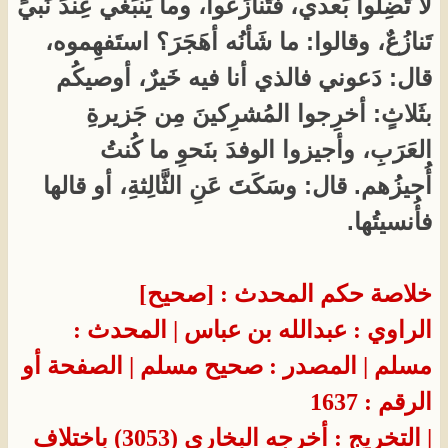
لا تَضِلُّوا بَعدي، فتَنازَعوا، وما يَنبَغي عِندَ نَبيٍّ
تَنازُعٌ، وقالوا: ما شَأنُه أهَجَرَ؟ استَفهِموه،
قال: دَعوني فالذي أنا فيه خَيرٌ، أوصيكُم
بثَلاثٍ: أخرِجوا المُشرِكينَ مِن جَزيرةِ
العَرَبِ، وأجيزوا الوفدَ بنَحوِ ما كُنتُ
أُجيزُهم. قال: وسَكَتَ عَنِ الثَّالِثةِ، أو قالها
فأُنسيتُها.
خلاصة حكم المحدث : [صحيح]
الراوي : عبدالله بن عباس
| المحدث :
مسلم
| المصدر : صحيح مسلم
| الصفحة أو
الرقم : 1637
| التخريج : أخرجه البخاري (3053) باختلاف