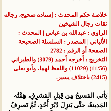
خلاصة حكم المحدث : إسناده صحيح، رجاله
ثقات رجال الشيخين
الراوي : عبدالله بن عباس
| المحدث :
الألباني
| المصدر : السلسلة الصحيحة
الصفحة أو الرقم : 2782
التخريج : أخرجه أحمد (3079) والطبراني
(11/56) (11029) واللفظ لهما، وأبو يعلى
(2415) باختلاف يسير.​
يَأتي المَسيحُ مِن قِبَلِ المَشرِقِ، هِمَّتُه
المَدينةُ، حتَّى يَنزِلَ دُبُرَ أُحُدٍ، ثُمَّ تَصرِفُ