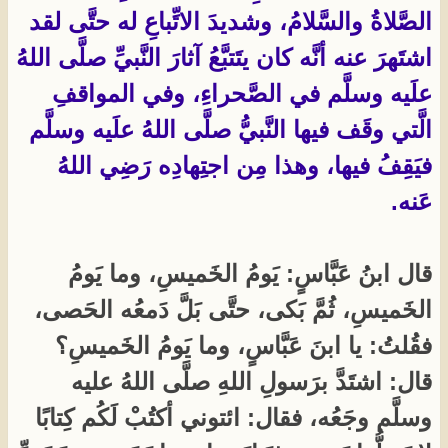
الصَّلاةُ والسَّلامُ، وشديدَ الاتِّباعِ له حتَّى لقد
اشتَهرَ عنه أنَّه كان يتَتبَّعُ آثارَ النَّبيِّ صلَّى اللهُ
علَيه وسلَّم في الصَّحراءِ، وفي المواقفِ
الَّتي وقَف فيها النَّبيُّ صلَّى اللهُ علَيه وسلَّم
فيَقِفُ فيها، وهذا مِن اجتِهادِه رَضِي اللهُ
عَنه.
قال ابنُ عَبَّاسٍ: يَومُ الخَميسِ، وما يَومُ
الخَميسِ، ثُمَّ بَكى، حتَّى بَلَّ دَمعُه الحَصى،
فقُلتُ: يا ابنَ عَبَّاسٍ، وما يَومُ الخَميسِ؟
قال: اشتَدَّ برَسولِ اللهِ صلَّى اللهُ عليه
وسلَّم وجَعُه، فقال: ائتوني أكتُبْ لَكُم كِتابًا