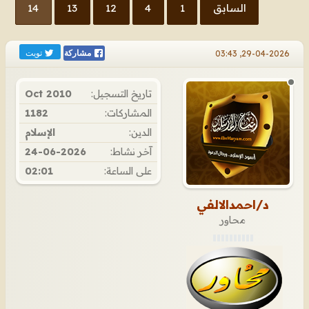
السابق
1
4
12
13
14
تويت
29-04-2026, 03:43
مشاركة
تاريخ التسجيل:
Oct 2010
المشاركات:
1182
الدين:
الإسلام
آخر نشاط:
24-06-2026
على الساعة:
02:01
د/احمدالالفي
محاور