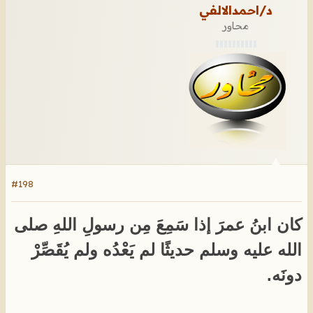
د/احمدالالفي
محاور
#198
كان ابنُ عمرَ إذا سَمِعَ مِن رسولِ اللهِ صلى
الله عليه وسلم حديثًا لم يَعْدُه ولم يُقَصِّرْ
دونَه.