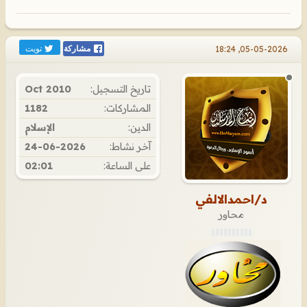
تويت
05-05-2026, 18:24
مشاركة
تاريخ التسجيل:
Oct 2010
المشاركات:
1182
الدين:
الإسلام
آخر نشاط:
24-06-2026
على الساعة:
02:01
د/احمدالالفي
محاور