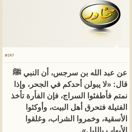
#197
عن عبد الله بن سرجس، أن النبي ﷺ
قال: «لا يبولن أحدكم في الجحر، وإذا
نمتم فأطفئوا السراج، فإن الفأرة تأخذ
الفتيلة فتحرق أهل البيت، وأوكئوا
الأسقية، وخمروا الشراب، وغلقوا
الأبواب بالليل».