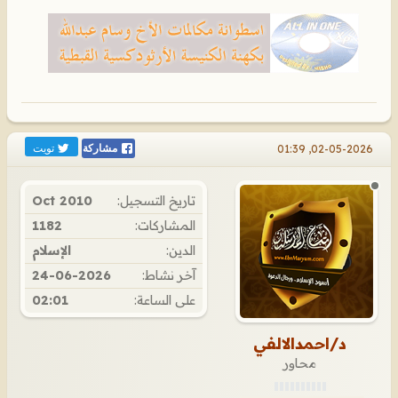
تويت
02-05-2026, 01:39
مشاركة
تاريخ التسجيل:
Oct 2010
المشاركات:
1182
الدين:
الإسلام
آخر نشاط:
24-06-2026
على الساعة:
02:01
د/احمدالالفي
محاور