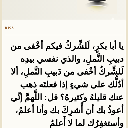
#196
يا أبا بكرٍ، لَلشِّركُ فيكم أخْفى من
دبيبِ النَّملِ، والذي نفسي بيدِه
لَلشِّركُ أخْفى من دَبيبِ النَّملِ، ألا
أدُلُّك على شيءٍ إذا فعلتَه ذهب
عنك قليلهُ وكثيرهُ؟ قل: اللَّهمَّ إنِّي
أعوذُ بك أن أُشرِكَ بك وأنا أعلمُ،
وأستغفِرُك لما لا أَعلمُ