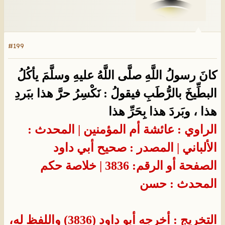
#199
كانَ رسولُ اللَّهِ صلَّى اللَّهُ عليهِ وسلَّمَ يأكُلُ
البطِّيخَ بالرُّطَبِ فيقولُ : نَكْسِرُ حرَّ هذا ببَردِ
هذا ، وبَردَ هذا بِحَرِّ هذا
الراوي : عائشة أم المؤمنين | المحدث :
الألباني | المصدر : صحيح أبي داود
الصفحة أو الرقم: 3836 | خلاصة حكم
المحدث : حسن
التخريج : أخرجه أبو داود (3836) واللفظ له،