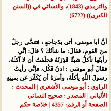
والترمذي (1843)، والنسائي في ((السنن
الكبرى)) (6722)
أنَّ أبا موسَى، أتى بدَجاجةٍ ، فتنحَّى رجلٌ
منَ القومِ، فقالَ: ما شأنُكَ ؟ قالَ: إنِّي
رأيتُها تأكلُ شيئًا قَذِرْتُهُ فحلَفتُ أن لا آكلَهُ،
فقالَ أبو موسَى : ادنُ فَكُل، فإنِّي رأيتُ
رسولَ اللَّهِ يأكلُهُ، وأمرَهُ أن يُكَفِّرَ عَن يمينِهِ
الراوي : أبو موسى الأشعري | المحدث :
الألباني | المصدر : صحيح النسائي
الصفحة أو الرقم: 4357 | خلاصة حكم