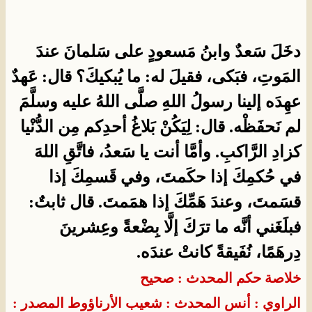
دخَلَ سَعدٌ وابنُ مَسعودٍ على سَلمانَ عندَ
المَوتِ، فبَكى، فقيلَ له: ما يُبكيكَ؟ قال: عَهدٌ
عهِدَه إلينا رسولُ اللهِ صلَّى اللهُ عليه وسلَّمَ
لم نَحفَظْه. قال: لِيَكُنْ بَلاغُ أحدِكم مِن الدُّنْيا
كزادِ الرَّاكبِ. وأمَّا أنت يا سَعدُ، فاتَّقِ اللهَ
في حُكمِكَ إذا حكَمتَ، وفي قَسمِكَ إذا
قسَمتَ، وعندَ هَمِّكَ إذا همَمتَ. قال ثابتٌ:
فبلَغَني أنَّه ما ترَكَ إلَّا بِضْعةً وعِشرينَ
دِرهَمًا، نُفَيقةً كانتْ عندَه.
خلاصة حكم المحدث : صحيح
الراوي : أنس
المحدث : شعيب الأرناؤوط
المصدر :