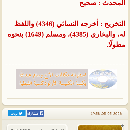
المحدث : صحيح
التخريج : أخرجه النسائي (4346) واللفظ
له، والبخاري (4385)، ومسلم (1649) بنحوه
مطولًا.
تويت
05-05-2026, 19:38
مشاركة