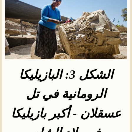
الشكل 3: البازيليكا
الرومانية في تل
عسقلان - أكبر بازيليكا