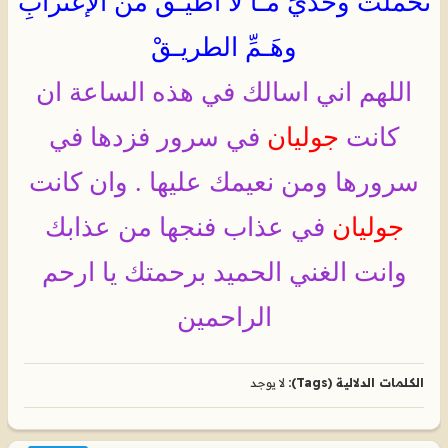
تحمَّلتُ وحديَ مـا لا أُطيـقْ من الإغترابِ
وهَـمِّ الطريـقْ
اللهم اني اسالك في هذه الساعة ان
كانت
جوليان
في سرور فزدها في
سرورها ومن نعيمك عليها . وان كانت
جوليان
في عذاب فنجها من عذابك
وانت الغني الحميد برحمتك يا ارحم
الراحمين
الكلمات الدلالية (Tags):
لا يوجد