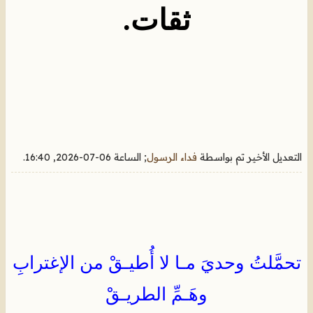
ثقات
.
التعديل الأخير تم بواسطة
فداء الرسول
; الساعة
06-07-2026, 16:40
.
تحمَّلتُ وحديَ مـا لا أُطيـقْ من الإغترابِ
وهَـمِّ الطريـقْ