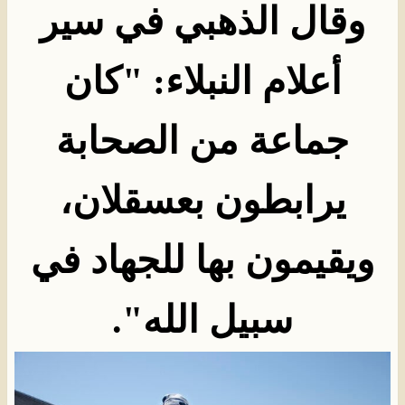
وقال الذهبي في سير
أعلام النبلاء: "كان
جماعة من الصحابة
يرابطون بعسقلان،
ويقيمون بها للجهاد في
سبيل الله
".