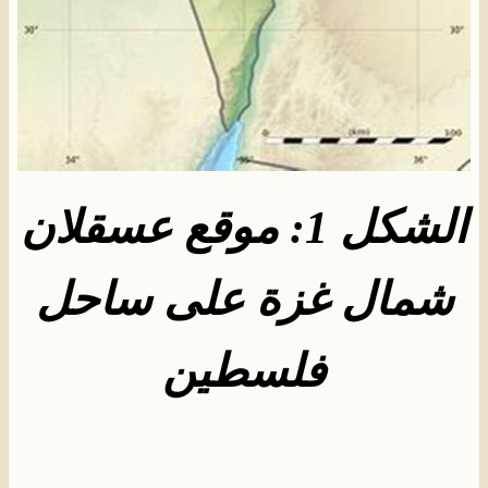
الشكل 1: موقع عسقلان
شمال غزة على ساحل
فلسطين