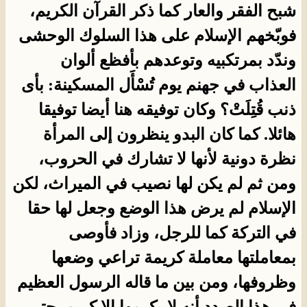
شبح الفقر والعار كما ذكر القرآن الكريم،
فوبّخهم الإسلام على هذا السلوك الوحشى
وندّد بمرتكبيه وتوعدهم بأفظع ألوان
العذاب في جهنم يوم تُسْأَل المسكينة: بأى
ذنب قُتِلَتْ؟ وكان توفيقه هنا أيضا توفيقا
هائلا. كما كان البدو ينظرون إلى المرأة
نظرة دونية لأنها لا تشارك في الحروب،
ومن ثم لم يكن لها نصيب في الميراث، لكن
الإسلام لم يرض هذا الوضع وجعل لها حقا
في التركة كما للرجل، وزاد فأوصى
بمعاملتها معاملة كريمة تراعي وضعها
وظروفها، ومن بين ما قاله الرسول العظيم