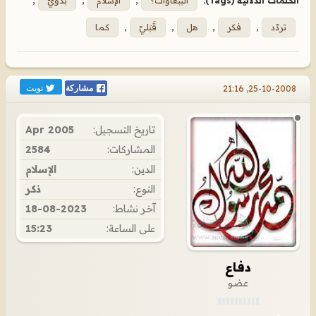
الكلمات الدلالية (Tags):
الببغاوات؟
,
الإسلام
,
بدويّ
,
تردّد
,
فكر
,
هل
,
قَبَليّ
,
كما
تويت
25-10-2008, 21:16
مشاركة
تاريخ التسجيل:
Apr 2005
المشاركات:
2584
الدين:
الإسلام
النوع:
ذكر
آخر نشاط:
18-08-2023
على الساعة:
15:23
دفاع
عضو