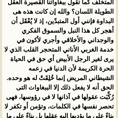
المتخلف كما تقول ببغاواتنا القصيرة العقل
الطويلة اللسان؟ والله إن كانت هذه هى
البداوة فإنني أول المتبدّين، إذ لا يُعْقَل أن
أهجر كل هذا النبل والسموق الفكري
والوجداني والأخلاقي وأجري لأكون في
خدمة الغربي الأناني المتحجر القلب الذي لا
يرى لغير الرجل الأبيض أي حق في الحياة
الحرة الكريمة لأن الدنيا في زعمه
الشيطاني المريض إنما خُلِقَتْ له هو وحده.
الحق أنه لا يفعل ذلك إلا الببغاوات التى
رُكِّبَت عقولها في آذانها لا في رؤوسها، فهى
تحصر نفسها في الكلمات، وتؤمن أو تكفر لا
بِناءً على ما يؤديها إليه عقلها بل بناءً على ما