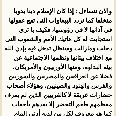
والآن نتساءل : إذا كان الإسلام دينا بدويا
متخلفا كما تردد الببغاوات التى تقع عقولها
في آذانها لا في رؤوسها، فكيف يا ترى
استجابت له كل هاتيك الأمم والشعوب التى
دخلت ومازالت وستظل تدخل فيه بإذن الله
مع اختلاف بيئاتها ونظمها الاجتماعية عن
بيئة البداوة، ومنها الأوربيون والأمريكان،
فضلا عن العراقيين والمصريين والسوريين
والفرس والهنود والصينيين، وهؤلاء أصحاب
حضارات عريقة لا كالغربيين الذين لم يعرف
معظمهم طعم التحضر إلا بعدهم بأحقاب
كما هو معروف لكل من لديه أدنى إلمام