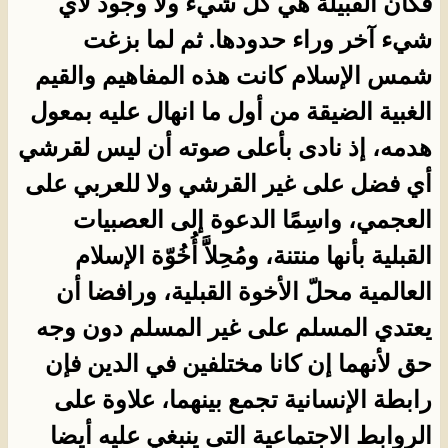
فكأن القبيلة هي كل شيء ولا وجود لأي
شيء آخر وراء حدودها. ثم لما بزغت
شمس الإسلام كانت هذه المفاهيم والقيم
الغبية الضيقة من أول ما انهال عليه بمعول
هدمه، إذ نادى بأعلى صوته أن ليس لقرشي
أي فضل على غير القرشي ولا للعربي على
العجمي، واسِمًا الدعوة إلى العصبيات
القبلية بأنها منتنة، ومُحِلاََّ أُخُوّة الإسلام
العالمية محلّ الأخوة القبلية، ورافضا أن
يعتدي المسلم على غير المسلم دون وجه
حق لأنهما إن كانا مختلفين في الدين فإن
رابطة الإنسانية تجمع بينهما، علاوة على
الروابط الاجتماعية التى ينبغي عليه أيضا