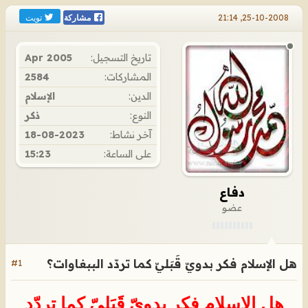
تويت
25-10-2008, 21:14
مشاركة
تاريخ التسجيل:
Apr 2005
المشاركات:
2584
الدين:
الإسلام
النوع:
ذكر
آخر نشاط:
18-08-2023
على الساعة:
15:23
دفاع
عضو
هل الإسلام فكر بدويّ قَبَليّ كما تردّد الببغاوات؟
#1
هل الإسلام فكر بدويّ قَبَليّ كما تردّد