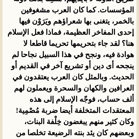
المؤسسات. كما كان العرب مشغوفين
بالخمر، يتغنى بها شعراؤهم ويَرَوْن فيها
إحدى المفاخر العظيمة، فماذا فعل الإسلام
هنا؟ لقد جاء بتحريمها تحريما قاطعا لا
هوادة فيه، ونجح في هذا السبيل نجاحا لم
ينجحه أى دين أو تشريع آخر في القديم أو
الحديث. وبالمثل كان العرب يعتقدون في
العرافين والكهان والسحرة ويعملون لهم
ألف حساب، فوجّه الإسلام إلى هذه
المعتقدات المتخلفة أيضا ضربة مُصْمِية!
وكان كثير منهم يبغضون خِلْفة البنات،
وبعضهم كان يئد بنته الرضيعة تخلصا من