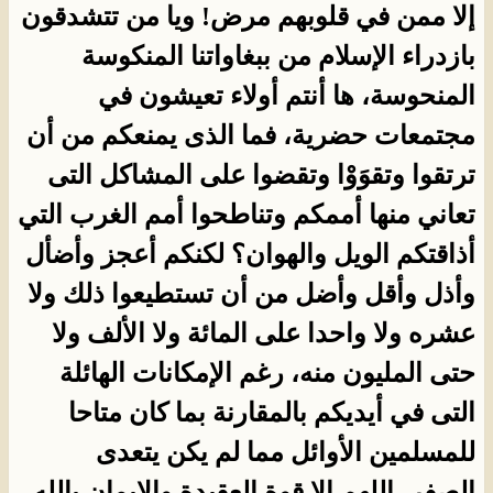
إلا ممن في قلوبهم مرض! ويا من تتشدقون
بازدراء الإسلام من ببغاواتنا المنكوسة
المنحوسة، ها أنتم أولاء تعيشون في
مجتمعات حضرية، فما الذى يمنعكم من أن
ترتقوا وتقوَوْا وتقضوا على المشاكل التى
تعاني منها أممكم وتناطحوا أمم الغرب التي
أذاقتكم الويل والهوان؟ لكنكم أعجز وأضأل
وأذل وأقل وأضل من أن تستطيعوا ذلك ولا
عشره ولا واحدا على المائة ولا الألف ولا
حتى المليون منه، رغم الإمكانات الهائلة
التى في أيديكم بالمقارنة بما كان متاحا
للمسلمين الأوائل مما لم يكن يتعدى
الصفر، اللهم إلا قوة العقيدة والإيمان بالله