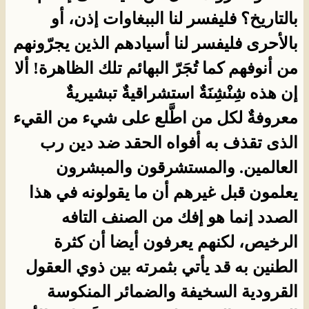
بالتاريخ؟ فليفسر لنا الببغاوات إذن، أو
بالأحرى فليفسر لنا أسيادهم الذين يجرّونهم
من أنوفهم كما تُجَرّ البهائم تلك الظاهرة! ألا
إن هذه شِنْشِنَةٌ استشراقيةٌ تبشيريةٌ
معروفةٌ لكل من اطَّلع على شيء من القيء
الذى تقذف به أفواه الحقد ضد دين رب
العالمين. والمستشرقون والمبشرون
يعلمون قبل غيرهم أن ما يقولونه في هذا
الصدد إنما هو إفك من الصنف التافه
الرخيص، لكنهم يعرفون أيضا أن كثرة
الطنين به قد يأتي بثمرته بين ذوي العقول
القرودية السخيفة والضمائر المنكوسة