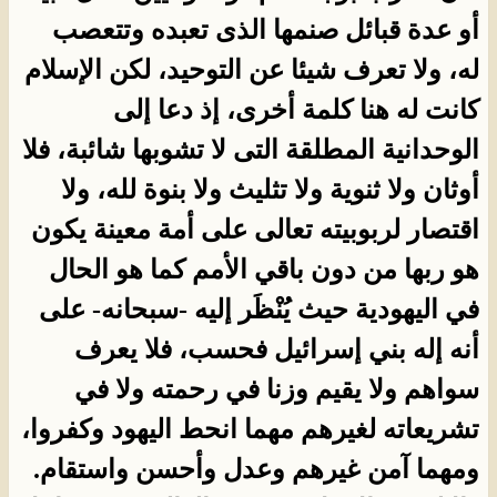
أو عدة قبائل صنمها الذى تعبده وتتعصب
له، ولا تعرف شيئا عن التوحيد، لكن الإسلام
كانت له هنا كلمة أخرى، إذ دعا إلى
الوحدانية المطلقة التى لا تشوبها شائبة، فلا
أوثان ولا ثنوية ولا تثليث ولا بنوة لله، ولا
اقتصار لربوبيته تعالى على أمة معينة يكون
هو ربها من دون باقي الأمم كما هو الحال
في اليهودية حيث يُنْظَر إليه -سبحانه- على
أنه إله بني إسرائيل فحسب، فلا يعرف
سواهم ولا يقيم وزنا في رحمته ولا في
تشريعاته لغيرهم مهما انحط اليهود وكفروا،
ومهما آمن غيرهم وعدل وأحسن واستقام.