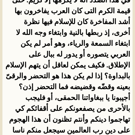
في هذا الصدد أنه لا يكرمها إلا كريم. حتى
قيمة الكرم التى كان العرب يفاخرون بها
أشد المفاخرة كان للإسلام فيها نظرة
أخرى، إذ ربطها بالنية وابتغاء وجه الله لا
ابتغاء السمعة والرياء، وهو أمر لم يكن
العربي يتصوره أو يدور له ببال على
الإطلاق. فكيف يمكن لعاقل أن يتهم الإسلام
بالبداوة؟ إذا لم يكن هذا هو التحضر والرقىّ
بعينه وقضّه وقضيضه فما التحضر إذن؟
أجيبونا يا ببغاواتنا الحمقى، أو فليجب
بالأحرى من يصفعونكم على أقفائكم كي
تهاجموا دينكم وأنتم تظنون أن هذا الهجوم
على دين رب العالمين سيجعل منكم ناسا