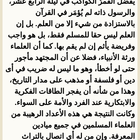
يَفْضُل القمرُ الكواكبَ في ليلة الرابع عشر،
والرسول ذاته لم يُؤمَر في القرآن
بالاستزادة من شيء إلا من العلم. بل إن
العلم ليس حقا للمسلم فقط، بل هو واجب
وفريضة يأثم إن لم يقم بها. كما أن العلماء
ورثة الأنبياء، فضلا عن أن المجتهد مأجور
حتى لو أخطأ، وهو ما ليس له ضريب في أى
دين أو فلسفة أو مذهب على مدار التاريخ،
وهذا من شأنه أن يفجر الطاقات الفكرية
والابتكارية عند الفرد والأمة على السواء.
وكانت النتيجة هي هذه الأعداد الرهيبة من
العلماء المسلمين في جميع ميادين
المعرفة. وإن من له أي اتصال بالتراث