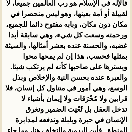
فالإله في الإسلام هو رب العالمين جميعا، لا
لقبيلة أو أمة بعينها، وهو ليس منحصرا في
مكان دون مكان، وبابه مفتوح دائما للجميع،
ورحمته وسعت كل شيء، وهي سابقة أبدا
غضبه، والحسنة عنده بعشر أمثالها، والسيئة
بمثلها فحسب، هذا إن لم يمحها محوا
ويسترها على صاحبها كأنه لم يرتكب شيئا.
والعبرة عنده بحسن النية والإخلاص وبذل
الوسع، وهي أمور في متناول كل إنسان، فلا
قرابين ولا مُحْرَقات ولا إيمان بأشياء لا
تدخل العقل بل تُعْنِت الضمير وتغرق
الإنسان في حيرة وبلبلة وتدفعه لمدابرة
المنطق. فأين البدوية والتخلف هنا، وما جاء