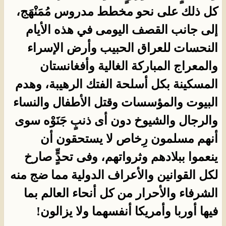
كل ذلك على نحو مخطط مدروس مُمَنْهَج،
إلى جانب القصف اليومى في هذه الأيام
النحسات للعراق الحبيب وأرض الإسراء
والمعراج المباركة الغالية وأفغانستان
المسكينة بكل أسلحة الفتك الرهيبة، وهدم
البيوت والمؤسسات وقتل الأطفال والنساء
والرجال والشيوخ دون أى ذنبٍ جَنَوْه سوى
أنهم مسلمون رِخاص لا يستحقون أن
ينعموا ببلادهم وثرواتهم، وفى تحدٍٍّ صارخ
لكل القوانين والأعراف الدولية مما ضج منه
الشرفاء والأحرار من كل أنحاء العالم بما
فيها أوربا وأمريكا أنفسهما ولا يزالون!