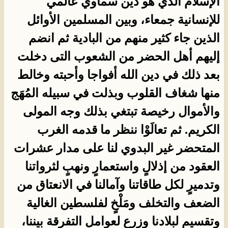
الإسلام الذي هو دين سماوي عالمي
للإنسانية جمعاء، وبين المسلمين الأوائل
الذين جاء كثير منهم من البادية ثم انضم
إليهم أهل الحضر من الشعوب التى دخلت
بعد ذلك في دين الله أفواجا وأحبته وخالط
منها شغاف القلوب وبذلت في سبيله المُهَج
والأموال رخيصة تبتغي بذلك وجه المولى
الكريم. ثم تعالَوْا ننظر ما قدمه الغرب
المتحضر غير البدوي لنا على مدار عشرات
العقود من إذلالٍ واستعمارٍ ونهبٍ لثرواتنا
وتدميرٍ لكل طاقاتنا وآمالنا في الانعتاق من
الضعف والتخلف ومَلْخٍ لفلسطين الغالية
وتقسيمٍ لبلادنا وزرعٍ لعوامل التفرقة بيننا،