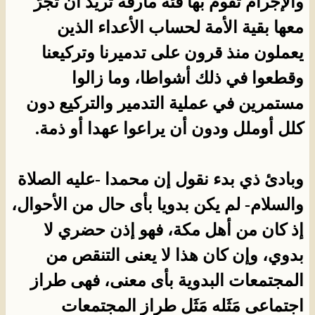
والإجرام تقوم بها فئة مارقة تريد أن تجرّ
معها بقية الأمة لحساب الأعداء الذين
يعملون منذ قرون على تدميرنا وتركيعنا
وقطعوا في ذلك أشواطا، وما زالوا
مستمرين في عملية التدمير والتركيع دون
كلل أوملل ودون أن يراعوا عهدا أو ذمة.
وبادئ ذي بدء نقول إن محمدا -عليه الصلاة
والسلام- لم يكن بدويا بأى حال من الأحوال،
إذ كان من أهل مكة، فهو إذن حضري لا
بدوي، وإن كان هذا لا يعنى التنقص من
المجتمعات البدوية بأى معنى، فهى طراز
اجتماعى مَثَله مَثَل طراز المجتمعات