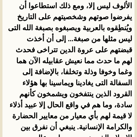
الألوف ليس إلا، ومع ذلك استطاعوا أن
يفرضوا صوتهم وشخصيتهم على التاريخ
ويُنطِقوه بالعربية ويصبغوه بصبغة الله التى
ليس مثلها من صبغة... إلى أن أخذت
قبضتهم على عروة الدين تتراخى فحدث
لهم ما حدث مما نعيش عقابيله الآن هما
وغما وخوفا وذلة وتخلفا، بالإضافة إلى
السفالة التى يغادينا ويماسينا بها هؤلاء
القرود الذين ينتفخون ويشمخون كأنهم
سادة، وما هم في واقع الحال إلا عبيد أذلاء
لا قيمة لهم بأي معيار من معايير الحضارة
والكرامة الإنسانية. ينبغي أن نفرق بين