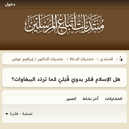
دخول
المنتدى
منتديات الدعاة
منتديات الدكتور / إبراهيم عوض
هل الإسلام فكر بدويّ قَبَليّ كما تردّد الببغاوات؟
المشاركات
آخر نشاط
الصور
تصفية - فلترة