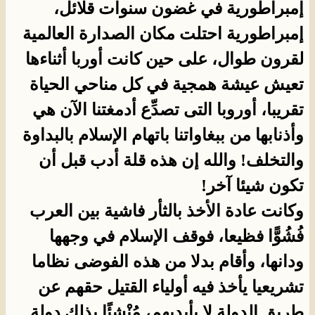
إمبراطورية في غضون سنوات قلائل،
إمبراطورية احتلت مكان الصدارة العالمية
لقرون طوال، على حين كانت أوربا أثناءها
تعيش عيشة همجية في كل مناحي الحياة
تقريبا، أوروبا التى تصدِّع أدمغتنا الآن هي
وأذنابها من ببغاواتنا باتهام الإسلام بالبداوة
والتخلف! والله إن هذه قلة أدب قبل أن
تكون شيئا آخر!
وكانت عادة الأخذ بالثأر فاشية بين العرب
فُشُوًّا فظيعا، فوقف الإسلام في وجهها
ودانها، وأقام بدلا من هذه الفوضى نظاما
تشريعيا يأخذ فيه أولياء القتيل حقهم عن
طريق الدولة لا بأيديهم، مُنْشِئًا بذلك دولة