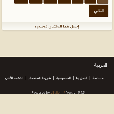
التالي
إجعل هذا المنتدى كمقروء
العربية
مساعدة
اتصل بنا
الخصوصية
شروط الاستخدام
الذهاب للأعلى
Powered by
vBulletin®
Version 5.7.5
Copyright © 2026 MH Sub I, LLC dba vBulletin. All rights reserved.
Translated By Almuhajir
جميع الأوقات بتوقيت جرينتش+3. هذه الصفحة أنشئت 10:26.