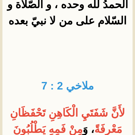
الحمدُ لله وحده ، و الصّلاة و
السّلام على من لا نبيّ بعده
ملاخي 2 : 7
لأَنَّ شَفَتَيِ الْكَاهِنِ تَحْفَظَانِ
مَعْرِفَةً
، وَ
مِنْ فَمِهِ يَطْلُبُونَ