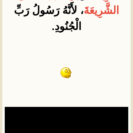
الشَّرِيعَةَ
، لأَنَّهُ رَسُولُ رَبِّ
الْجُنُودِ.