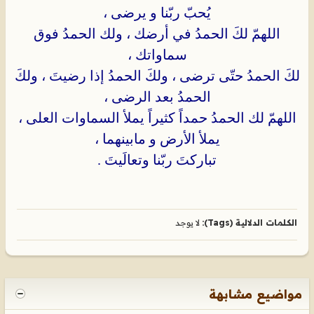
يُحبّ ربّنا و يرضى ،
اللهمّ لكَ الحمدُ في أرضك ، ولك الحمدُ فوق
سماواتك ،
لكَ الحمدُ حتّى ترضى ، ولكَ الحمدُ إذا رضيتَ ، ولكَ
الحمدُ بعد الرضى ،
اللهمّ لك الحمدُ حمداً كثيراً يملأ السماوات العلى ،
يملأ الأرض و مابينهما ،
تباركتَ ربّنا وتعالَيتَ .
الكلمات الدلالية (Tags):
لا يوجد
مواضيع مشابهة