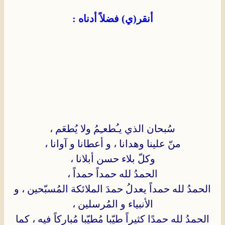
أنقر(ي) فضلاً أدناه :
سُبحان الذي يـُطعـِمُ ولا يُطعَم ،
منّ علينا وهدانا ، و أعطانا و آوانا ،
وكلّ بلاء حسن أبلانا ،
الحمدُ لله حمداً حمداً ،
الحمدُ لله حمداً يعدلُ حمدَ الملائكة المُسبّحين ، و
الأنبياء و المُرسلين ،
الحمدُ لله حمدًا كثيراً طيّبا مُطيّبا مُباركاً فيه ، كما