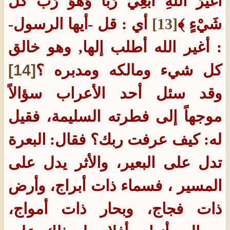
أَغَيْرَ اللّهِ أَبْغِي رَبّاً وَهُوَ رَبُّ كُلِّ
شَيْءٍ ﴾
[13]
أي : قل -أيها الرسول-
: أغير الله أطلب إلها, وهو خالق
كل شيء ومالكه ومدبره ؟
[14]
وقد سئل أحد الأعراب سؤالاً
موجهاً إلى فطرته السليمة، فقيل
له: كيف عرفت ربك؟ فقال: البعرة
تدل على البعير، والأثر يدل على
المسير ، فسماء ذات أبراج، وأرض
ذات فجاج، وبحار ذات أمواج،