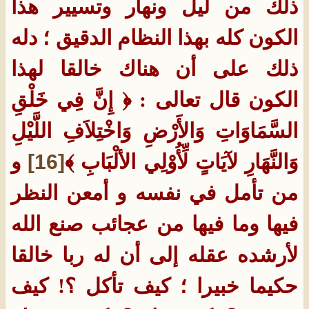
ذلك من ليل ونهار وتسيير هذا
الكون كله بهذا النظام الدقيق ؛ دله
ذلك على أن هناك خالقا لهذا
الكون قال تعالى : ﴿ إِنَّ فِي خَلْقِ
السَّمَاوَاتِ وَالأَرْضِ وَاخْتِلاَفِ اللَّيْلِ
وَالنَّهَارِ لآيَاتٍ لِّأُوْلِي الألْبَابِ ﴾
[16]
و
من تأمل في نفسه و أمعن النظر
فيها وما فيها من عجائب صنع الله
لأرشده عقله إلى أن له ربا خالقا
حكيما خبيرا ؛ كيف تأكل ؟! كيف