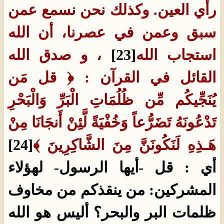
رأي العين‏.‏ وكذلك نحن نسمع عمن
سبق وعمن في عصرنا، أن الله
استجاب الله
[23]
‏ ، و صدق الله
القائل في القرآن : ﴿ قل مَن
يُنَجِّيكُم مِّن ظُلُمَاتِ الْبَرِّ وَالْبَحْرِ
تَدْعُونَهُ تَضَرُّعاً وَخُفْيَةً لَّئِنْ أَنجَانَا مِنْ
هَـذِهِ لَنَكُونَنَّ مِنَ الشَّاكِرِينَ ﴾
[24]
أي : قل -أيها الرسول- لهؤلاء
المشركين: من ينقذكم من مخاوف
ظلمات البر والبحر؟ أليس هو الله