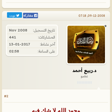
تويت
09-12-2008, 07:18
مشاركة
تاريخ التسجيل:
Nov 2008
المشاركات:
441
آخر نشاط:
13-01-2017
على الساعة:
02:58
د.ربيع أحمد
عضو
#2
وجود الله لا شك فيه