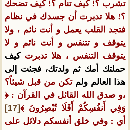
تشرب ؟! كيف تنام ؟! كيف تضحك
؟! هلا تدبرت أن جسدك في نظام
فتجد القلب يعمل و أنت نائم ، ولا
يتوقف و تتنفس و أنت نائم و لا
يتوقف التنفس ، هلا تدبرت
كيف
حملتك أمك ثم ولدتك، فجئت إلى
هذا العالم ولم
تكن من قبل شيئاً؟
،و صدق الله القائل في القرآن : ﴿
وَفِي أَنفُسِكُمْ أَفَلَا تُبْصِرُونَ ﴾
[17]
أي : وفي خلق أنفسكم دلائل على