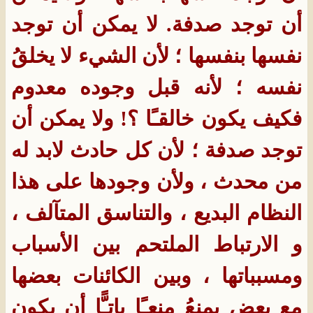
أن توجد صدفة. لا يمكن أن توجد
نفسها بنفسها ؛ لأن الشيء لا يخلقُ
نفسه ؛ لأنه قبل وجوده معدوم
فكيف يكون خالقـًا ؟! ولا يمكن أن
توجد صدفة ؛ لأن كل حادث لابد له
من محدث ، ولأن وجودها على هذا
النظام البديع ، والتناسق المتآلف ،
و الارتباط الملتحم بين الأسباب
ومسبباتها ، وبين الكائنات بعضها
مع بعض يمنعُ منعـًا باتـًّا أن يكون