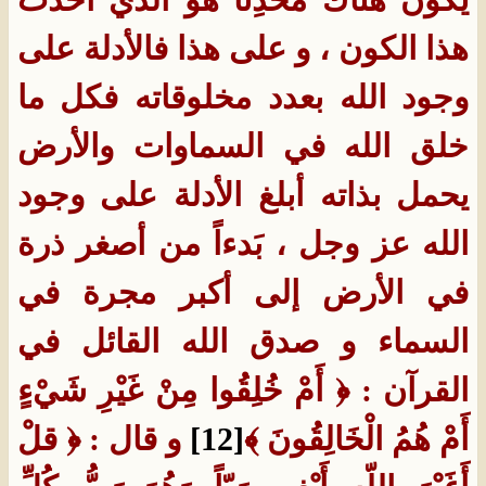
هذا الكون ، و على هذا فالأدلة على
وجود الله بعدد مخلوقاته فكل ما
خلق الله في السماوات والأرض
يحمل
بذاته أبلغ الأدلة على وجود
الله عز وجل ، بَدءاً من أصغر ذرة
في الأرض إلى أكبر
مجرة في
السماء
و صدق الله القائل في
القرآن : ﴿ أَمْ خُلِقُوا مِنْ غَيْرِ شَيْءٍ
أَمْ هُمُ الْخَالِقُونَ ﴾
[12]
و قال : ﴿ قلْ