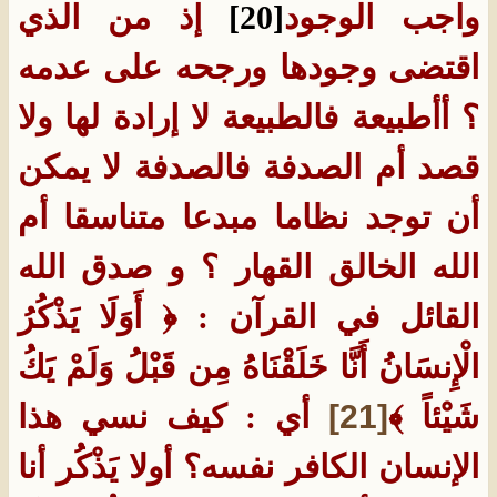
واجب الوجود
[20]
إذ من الذي
اقتضى وجودها ورجحه على عدمه
؟ أأطبيعة فالطبيعة لا إرادة لها ولا
قصد أم الصدفة فالصدفة لا يمكن
أن توجد نظاما مبدعا متناسقا أم
الله الخالق القهار ؟ و صدق الله
القائل في القرآن : ﴿ أَوَلَا يَذْكُرُ
الْإِنسَانُ أَنَّا خَلَقْنَاهُ مِن قَبْلُ وَلَمْ يَكُ
شَيْئاً ﴾
[21]
أي : كيف نسي هذا
الإنسان الكافر نفسه؟ أولا يَذْكُر أنا