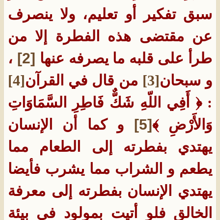
سبق تفكير أو تعليم، ولا ينصرف
عن مقتضى هذه الفطرة إلا من
طرأ على قلبه ما يصرفه عنها
[2]
،
و سبحان
[3]
من قال في القرآن
[4]
: ﴿ أَفِي اللّهِ شَكٌّ فَاطِرِ السَّمَاوَاتِ
وَالأَرْضِ ﴾
[5]
و كما أن الإنسان
يهتدي بفطرته إلى الطعام مما
يطعم و الشراب مما يشرب فأيضا
يهتدي الإنسان بفطرته إلى معرفة
الخالق فلو أتيت بمولود في بيئة