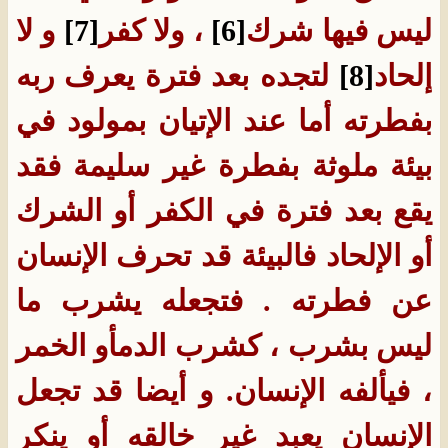
ليس فيها شرك
[6]
، ولا كفر
[7]
و لا
إلحاد
[8]
لتجده بعد فترة يعرف ربه
بفطرته أما عند الإتيان بمولود في
بيئة ملوثة بفطرة غير سليمة فقد
يقع بعد فترة في الكفر أو الشرك
أو الإلحاد فالبيئة قد تحرف الإنسان
عن فطرته . فتجعله يشرب ما
ليس بشرب ، كشرب الدم
أو الخمر
، فيألفه الإنسان
.
و أيضا قد تجعل
الإنسان يعبد غير خالقه أو ينكر