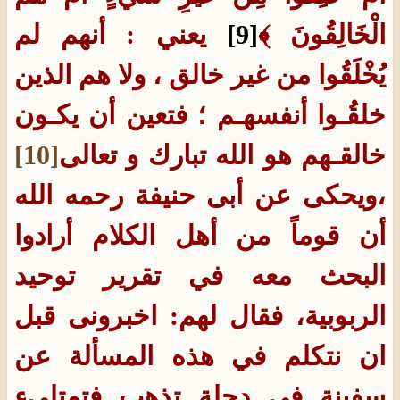
الْخَالِقُونَ ﴾
[9]
يعني : أنهم لم
يُخْلَقُوا من غير خالق ، ولا هم الذين
خلقُـوا أنفسهـم ؛ فتعين أن يكـون
خالقـهم هو الله تبارك و تعالى
[10]
،ويحكى عن أبى حنيفة رحمه الله
أن قوماً من أهل الكلام أرادوا
البحث معه في تقرير توحيد
الربوبية، فقال لهم: اخبرونى قبل
ان نتكلم في هذه المسألة عن
سفينة في دجلة تذهب فتمتلىء