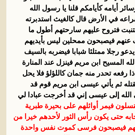
ئر أيامه كأيامكم قلنا يا رسول الله
 إسراعه في الأرض قال كالغيث استدبرته
فتنبت فتروح عليهم سارحتهم أطول ما
ف عنهم فيصبحون ممحلين ليس بأيديهم
دعو رجلا ممتلئا شبابا فيضربه بالسيف
ه المسيح ابن مريم فينزل عند المنارة
 رفعه تحدر منه جمان كاللؤلؤ فلا يحل
تله ثم يأتي عيسى ابن مريم قوم قد
الله إلى عيسى إني قد أخرجت عبادا لي
سلون فيمر أوائلهم على بحيرة طبرية
ابه حتى يكون رأس الثور لأحدهم خيرا من
رقابهم فيصبحون فرسى كموت نفس واحدة