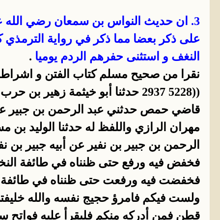
3. ان حديث النواس بن سمعان رضي الله ع
على ذكر بعضا مما ذكر في رواية الترمذي ك
النغف و استثنى حفرهم الردم يوميا
.
نقرا من صحيح مسلم كتاب الفتن و اشراط ا
((5228 2937 حدثنا أبو خيثمة زهي
قاضي حمص حدثني عبد الرحمن بن جبير عن 
الرحمن بن جبير بن نفير عن أبيه جبير بن 
فخفض فيه ورفع حتى ظنناه في طائفة النخل 
فخفضت فيه ورفعت حتى ظنناه في طائفة الن
قطن فمن أدركه منكم فليقرأ عليه فواتح سور