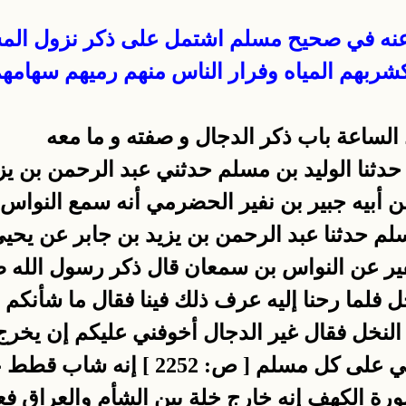
نه في صحيح مسلم اشتمل على ذكر نزول المسيح
شربهم المياه وفرار الناس منهم رميهم سهامهم
لساعة باب ذكر الدجال و صفته و ما معه
ر بن حرب حدثنا الوليد بن مسلم حدثني عبد الرحمن ب
أبيه جبير بن نفير الحضرمي أنه سمع النواس 
نفير عن النواس بن سمعان قال ذكر رسول الله 
فلما رحنا إليه عرف ذلك فينا فقال ما شأنكم ق
خل فقال غير الدجال أخوفني عليكم إن يخرج و
ولست فيكم فامرؤ حجيج نفسه والله خليف
ة الكهف إنه خارج خلة بين الشأم والعراق فعاث ي