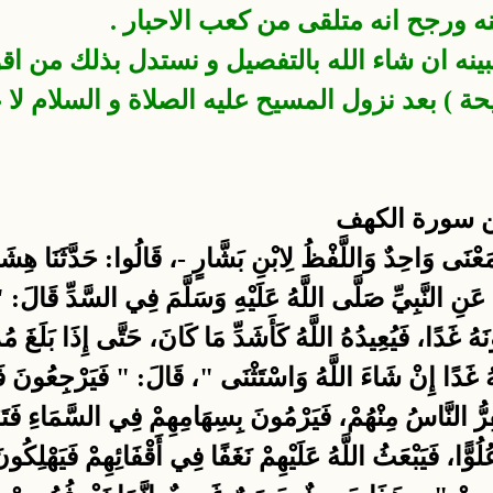
 ورجح انه متلقى من كعب الاحبار .
بينه ان شاء الله بالتفصيل و نستدل بذلك من اق
ة ) بعد نزول المسيح عليه الصلاة و السلام لا 
ن سورة الكهف
 المَعْنَى وَاحِدٌ وَاللَّفْظُ لِابْنِ بَشَّارٍ -، قَالُوا: حَدَّثَنَا هِش
نِ النَّبِيِّ صَلَّى اللَّهُ عَلَيْهِ وَسَلَّمَ فِي السَّدِّ قَالَ: "
غَدًا إِنْ شَاءَ اللَّهُ وَاسْتَثْنَى "، قَالَ: " فَيَرْجِعُونَ فَيَج
ُ النَّاسُ مِنْهُمْ، فَيَرْمُونَ بِسِهَامِهِمْ فِي السَّمَاءِ فَتَرْج
، فَيَبْعَثُ اللَّهُ عَلَيْهِمْ نَغَفًا فِي أَقْفَائِهِمْ فَيَهْلِكُونَ