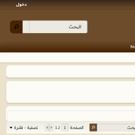
دخول
N
تصفية - فلترة
الصفحة
لـ
1