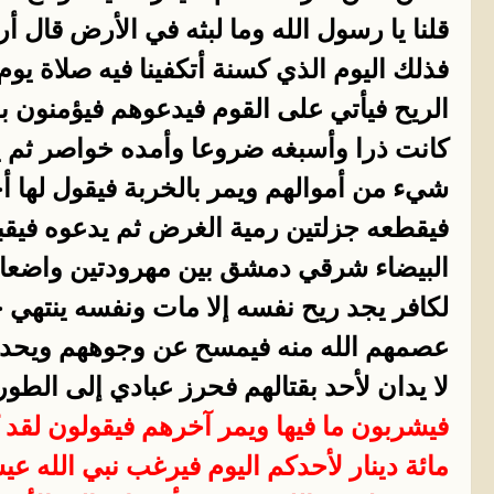
قلنا يا رسول الله وما لبثه في الأرض قال أ
فذلك اليوم الذي كسنة أتكفينا فيه صلاة يوم
الريح فيأتي على القوم فيدعوهم فيؤمنون ب
كانت ذرا وأسبغه ضروعا وأمده خواصر ثم 
شيء من أموالهم ويمر بالخربة فيقول لها أ
فيقطعه جزلتين رمية الغرض ثم يدعوه فيقبل
البيضاء شرقي دمشق بين مهرودتين واضعا كف
لكافر يجد ريح نفسه إلا مات ونفسه ينتهي 
عصمهم الله منه فيمسح عن وجوههم ويحدثهم
لا يدان لأحد بقتالهم فحرز عبادي إلى الطو
فيشربون ما فيها ويمر آخرهم فيقولون لقد
مائة دينار لأحدكم اليوم فيرغب نبي الل