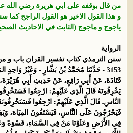
من قال بوقفه على ابي هريرة رضي الله عنه
و هذا القول الاخير هو القول الراجح كما سن
ياجوج و ماجوج (الثابت في الاحاديث الصحيح
الرواية
سنن الترمذي كتاب تفسير القران باب و م
3153 - حَدَّثَنَا مُحَمَّدُ بْنُ بَشَّارٍ - وَغَيْرُ وَاحِدٍ
قَتَادَةَ، عَنْ أَبِي رَافِعٍ، عَنْ حَدِيثِ أَبِي هُرَيْرَةَ، عَ
النَّاسِ. قَالَ الَّذِي عَلَيْهِمْ: ارْجِعُوا فَسَتَخْرِقُونَهُ 
فَيَخْرُجُونَ عَلَى النَّاسِ، فَيَسْتَقُونَ المِيَاهَ، وَيَفِرّ
فِي الأَرْضِ وَعَلَوْنَا مَنْ فِي السَّمَاءِ، قَسْوَةً وَعُلُوًّا