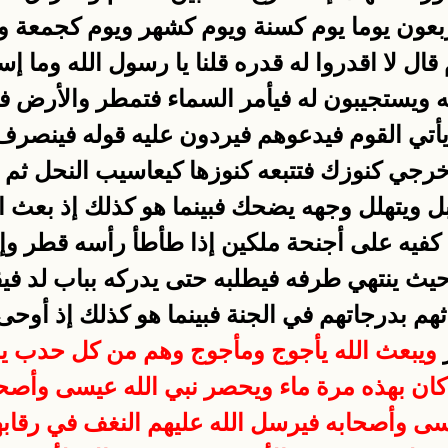
ربعون يوما يوم كسنة ويوم كشهر ويوم كجمعة وسا
 قال لا اقدروا له قدره قلنا يا رسول الله وما
ه ويستجيبون له فيأمر السماء فتمطر والأرض 
يأتي القوم فيدعوهم فيردون عليه قوله فينصر
خرجي كنوزك فتتبعه كنوزها كيعاسيب النحل ثم ي
 ويتهلل وجهه يضحك فبينما هو كذلك إذ بعث الل
يه على أجنحة ملكين إذا طأطأ رأسه قطر وإذا
حيث ينتهي طرفه فيطلبه حتى يدركه بباب لد فيق
 بدرجاتهم في الجنة فبينما هو كذلك إذ أوحى 
ر
ويبعث الله يأجوج ومأجوج وهم من كل حدب ين
 كان بهذه مرة ماء ويحصر نبي الله عيسى وأصح
ه عيسى وأصحابه فيرسل الله عليهم النغف في 