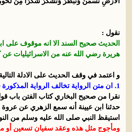
الأَرْضِ تَسْمَنُ وَتَبْطَرُ وَتَشْكَرُ شَكَرًا مِنْ لُحُوم
نقول :
الحديث صحيح السند الا انه موقوف على ابي 
هريرة رضي الله عنه من الاسرائيليات عن ك
و اعتمد في وقف الحديث على الادلة التالية 
1. ان متن الرواية تخالف الرواية المذكورة في صحيح البخاري
حدثنا ابن عيينة أنه سمع الزهري عن عروة
استيقظ النبي صلى الله عليه وسلم من الن
ومأجوج مثل هذه وعقد سفيان تسعين أو ما