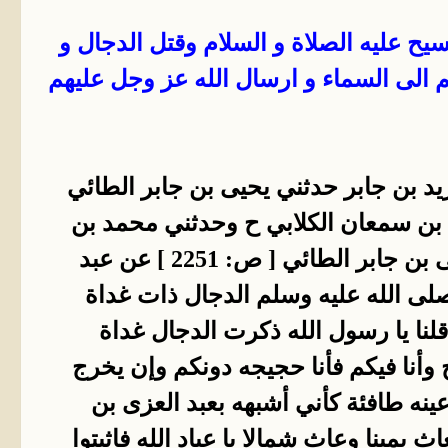
 عليه الصلاة و السلام وقتل الدجال و
 الى السماء و ارسال الله عز وجل عليهم
ن يزيد بن جابر حدثني يحيى بن جابر الطائي
بن سمعان الكلابي ح وحدثني محمد بن
مهران الرازي واللفظ له حدثنا الوليد بن مسلم حدثنا عبد الرحمن بن يزيد بن جابر عن يحيى بن جابر الطائي [ ص: 2251 ] عن عبد
صلى الله عليه وسلم الدجال ذات غداة
لنا يا رسول الله ذكرت الدجال غداة
أنا فيكم فأنا حجيجه دونكم وإن يخرج
تي على كل مسلم [ ص: 2252 ] إنه شاب قطط عينه طافئة كأني أشبهه بعبد العزى بن
مينا وعاث شمالا يا عباد الله فاثبتوا