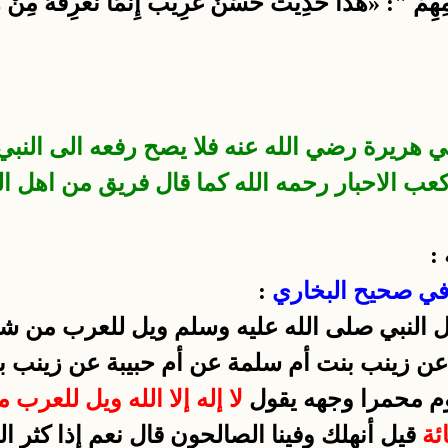
ِهِمْ ": «هَذَا حَدِيثٌ حَسَنٌ غَرِيبٌ إِنَّمَا نَعْرِفُهُ مِنْ ه
هريرة رضي الله عنه فلا يصح رفعه الى النبي ص
عب الاحبار رحمه الله كما قال فريق من اهل ال
:
:
 عن زينب بنت أم سلمة عن أم حبيبة عن زينب 
وم محمرا وجهه يقول
لا إله إلا الله ويل للعر
ئة
قيل أنهلك وفينا الصالحون قال نعم إذا كثر ال