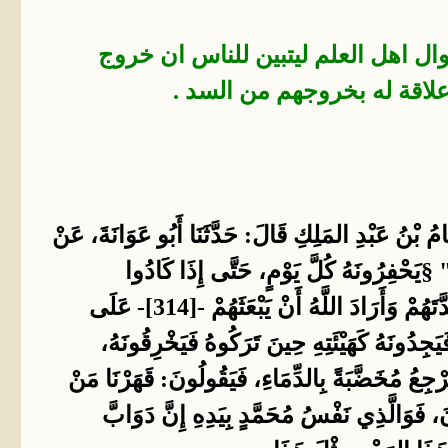
وال اهل العلم ليتبين للناس ان خروج
علاقة له بخروجهم من السد .
َامُ بْنُ عَبْدِ المَلِكِ قَالَ: حَدَّثَنَا أَبُو عَوَانَةَ، عَنْ
 §يَحْفِرُونَهُ كُلَّ يَوْمٍ، حَتَّى إِذَا كَادُوا
يَخْرِقُونَهُ قَالَ الَّذِي عَلَيْهِمْ: ارْجِعُوا فَسَتَخْرِقُونَهُ غَدًا، فَيُعِيدُهُ اللَّهُ كَأَشَدِّ مَا كَانَ، حَتَّى إِذَا بَلَغَ مُدَّتَهُمْ وَأَرَادَ اللَّهُ أَنْ يَبْعَثَهُمْ -[314]- عَلَى
ِدُونَهُ كَهَيْئَتِهِ حِينَ تَرَكُوهُ فَيَخْرِقُونَهُ،
ِعُ مُخَضَّبَةً بِالدِّمَاءِ، فَيَقُولُونَ: قَهَرْنَا مَنْ
، فَوَالَّذِي نَفْسُ مُحَمَّدٍ بِيَدِهِ إِنَّ دَوَابَّ