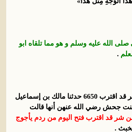
َذَا الوَجْهِ مِثْلَ هَذَا»
لى الله عليه وسلم و هو مما تلقاه ابو
علم
.
نقرا من صحيح البخاري كتاب الفتن باب قول النبي صلى الله عليه وسلم ويل للعرب من شر قد اقترب 6650 حدثنا مالك بن إسماعيل
بنت جحش رضي الله عنهن أنها قالت
ب من شر قد اقترب فتح اليوم من ردم يأجوج
خبث .