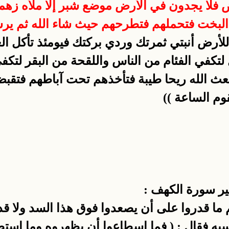
ض فلا يجدون في الأرض موضع شبر إلا ملأه زهم
 البخت فتحملهم فتطرحهم حيث شاء الله ثم يرسل
للأرض أنبتي ثمرتك وردي بركتك فيومئذ تأكل ال
تكفي الفئام من الناس واللقحة من البقر لتكفي
 بعث الله ريحا طيبة فتأخذهم تحت آباطهم فت
وم الساعة ))
ير سورة الكهف :
ما قدروا على أن يصعدوا فوق هذا السد ولا قدر
سبه فقال : ( فما اسطاعوا أن يظهروه وما استطا