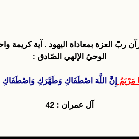
قرآن ربّ العزة بمعاداة اليهود . آية كريمة 
الوحيُ الإلهي الصّادق :
ا مَرْيَمُ
إِنَّ اللَّهَ اصْطَفَاكِ وَطَهَّرَكِ وَاصْطَفَاكِ عَ
آل عمران : 42