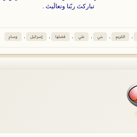
تباركتَ ربّنا وتعالَيتَ .
,
الكريم
,
بني
,
علي
,
فضلها
,
إسرائيل
,
وسام