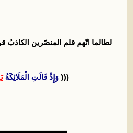
لطالما اتّهم قلم المنصّرين الكاذبُ 
(((
وَإِذْ قَالَتِ الْمَلَائِكَةُ
يَ