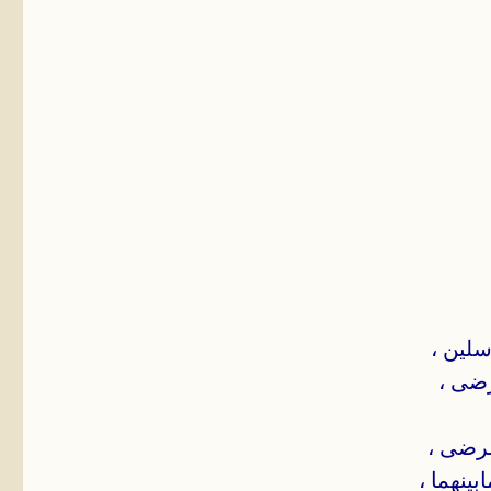
رسلين ،
يرضى ،
الرضى ،
بينهما ،