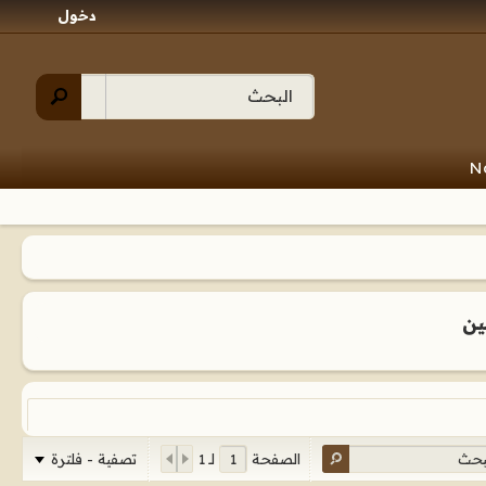
دخول
N
ين
تصفية - فلترة
الصفحة
لـ
1