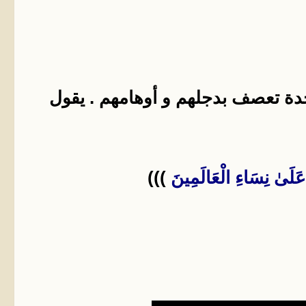
واحدة تعصف بدجلهم و أوهامهم . يقول
لَىٰ نِسَاءِ الْعَالَمِينَ
)))