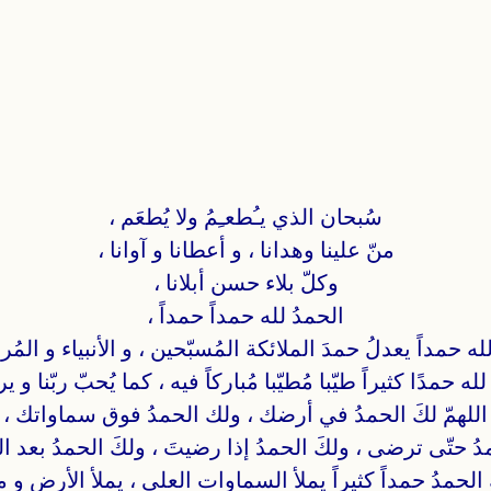
سُبحان الذي يـُطعـِمُ ولا يُطعَم ،
منّ علينا وهدانا ، و أعطانا و آوانا ،
وكلّ بلاء حسن أبلانا ،
الحمدُ لله حمداً حمداً ،
له حمداً يعدلُ حمدَ الملائكة المُسبّحين ، و الأنبياء و المُ
لله حمدًا كثيراً طيّبا مُطيّبا مُباركاً فيه ، كما يُحبّ ربّنا و 
اللهمّ لكَ الحمدُ في أرضك ، ولك الحمدُ فوق سماواتك ،
دُ حتّى ترضى ، ولكَ الحمدُ إذا رضيتَ ، ولكَ الحمدُ بعد 
 الحمدُ حمداً كثيراً يملأ السماوات العلى ، يملأ الأرض و ما