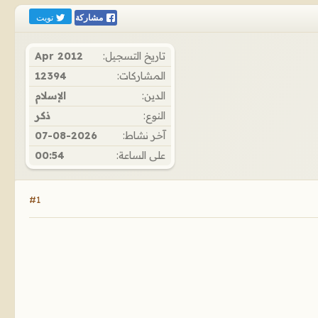
تويت
مشاركة
تاريخ التسجيل:
Apr 2012
المشاركات:
12394
الدين:
الإسلام
النوع:
ذكر
آخر نشاط:
07-08-2026
على الساعة:
00:54
#1