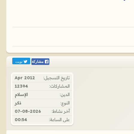
تويت
مشاركة
تاريخ التسجيل:
Apr 2012
المشاركات:
12394
الدين:
الإسلام
النوع:
ذكر
آخر نشاط:
07-08-2026
على الساعة:
00:54