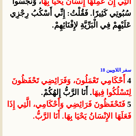
الَّتِي إِنْ عَمِلَهَا إِنْسَانٌ يَحْيَا بِهَا
، وَنَجَّسُوا
سُبُوتِي كَثِيرًا. فَقُلْتُ: إِنِّي أَسْكُبُ رِجْزِي
عَلَيْهِمْ فِي الْبَرِّيَّةِ لإِفْنَائِهِمْ.
سفر اللاويين 18
4
أَحْكَامِي
تَعْمَلُونَ، وَفَرَائِضِي تَحْفَظُونَ
لِتَسْلُكُوا فِيهَا
. أَنَا الرَّبُّ إِلهُكُمْ.
5
فَتَحْفَظُونَ فَرَائِضِي وَأَحْكَامِي، الَّتِي إِذَا
فَعَلَهَا الإِنْسَانُ يَحْيَا بِهَا. أَنَا الرَّبُّ.