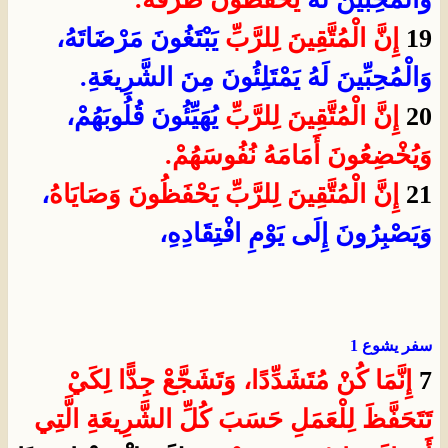
19
إِنَّ الْمُتَّقِينَ لِلرَّبِّ
يَبْتَغُونَ مَرْضَاتَهُ،
وَالْمُحِبِّينَ لَهُ يَمْتَلِئُونَ مِنَ الشَّرِيعَةِ.
20
إِنَّ الْمُتَّقِينَ لِلرَّبِّ
يُهَيِّئُونَ قُلُوبَهُمْ،
وَيُخْضِعُونَ أَمَامَهُ نُفُوسَهُمْ.
21
إِنَّ الْمُتَّقِينَ لِلرَّبِّ
يَحْفَظُونَ وَصَايَاهُ
،
وَيَصْبِرُونَ إِلَى يَوْمِ افْتِقَادِهِ،
سفر يشوع 1
7
إِنَّمَا كُنْ مُتَشَدِّدًا، وَتَشَجَّعْ جِدًّا لِكَيْ
تَتَحَفَّظَ لِلْعَمَلِ حَسَبَ كُلِّ الشَّرِيعَةِ الَّتِي