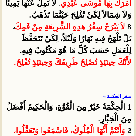
أَمَرَكَ بِهَا مُوسَى عَبْدِي
. لاَ تَمِلْ عَنْهَا يَمِينًا
وَلاَ شِمَالاً لِكَيْ تُفْلِحَ حَيْثُمَا تَذْهَبُ.
8
لاَ يَبْرَحْ سِفْرُ هذِهِ الشَّرِيعَةِ مِنْ فَمِكَ
،
بَلْ تَلْهَجُ فِيهِ نَهَارًا وَلَيْلاً، لِكَيْ تَتَحَفَّظَ
لِلْعَمَلِ حَسَبَ كُلِّ مَا هُوَ مَكْتُوبٌ فِيهِ.
لأَنَّكَ حِينَئِذٍ تُصْلِحُ طَرِيقَكَ وَحِينَئِذٍ تُفْلِحُ.
سفر الحكمة 6
1 الْحِكْمَةُ خَيْرٌ مِنَ الْقُوَّةِ، وَالْحَكِيمُ أَفْضَلُ
مِنَ الْجَبَّارِ.
2
وَأَنْتُمْ أَيُّهَا الْمُلُوكُ، فَاسْمَعُوا وَتَعَقَّلُوا،