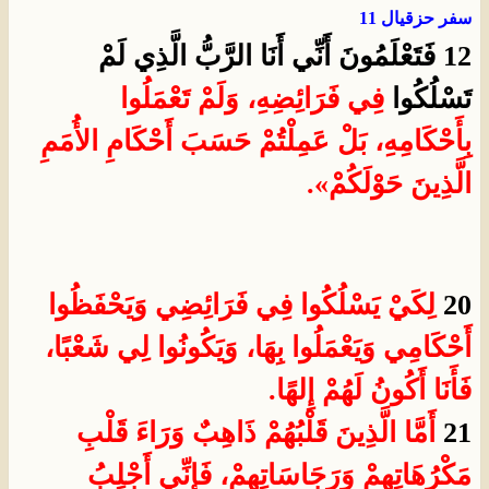
سفر حزقيال 11
12 فَتَعْلَمُونَ أَنِّي أَنَا الرَّبُّ الَّذِي لَمْ
تَسْلُكُوا
فِي فَرَائِضِهِ، وَلَمْ تَعْمَلُوا
بِأَحْكَامِهِ، بَلْ عَمِلْتُمْ حَسَبَ أَحْكَامِ الأُمَمِ
الَّذِينَ حَوْلَكُمْ».
20
لِكَيْ يَسْلُكُوا فِي فَرَائِضِي وَيَحْفَظُوا
أَحْكَامِي وَيَعْمَلُوا بِهَا، وَيَكُونُوا لِي شَعْبًا،
فَأَنَا أَكُونُ لَهُمْ إِلهًا.
21
أَمَّا الَّذِينَ قَلْبُهُمْ ذَاهِبٌ وَرَاءَ قَلْبِ
مَكْرُهَاتِهِمْ وَرَجَاسَاتِهِمْ، فَإِنِّي أَجْلِبُ