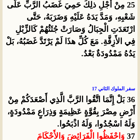
25 مِنْ أَجْلِ ذلِكَ حَمِيَ غَضَبُ الرَّبِّ عَلَى
شَعْبِهِ، وَمَدَّ يَدَهُ عَلَيْهِ وَضَرَبَهُ، حَتَّى
ارْتَعَدَتِ الْجِبَالُ وَصَارَتْ جُثَثُهُمْ كَالزِّبْلِ
فِي الأَزِقَّةِ. مَعَ كُلِّ هذَا لَمْ يَرْتَدَّ غَضَبُهُ، بَلْ
يَدُهُ مَمْدُودَةٌ بَعْدُ.
سفر الملوك الثاني 17
36 بَلْ إِنَّمَا اتَّقُوا الرَّبَّ الَّذِي أَصْعَدَكُمْ مِنْ
أَرْضِ مِصْرَ بِقُوَّةٍ عَظِيمَةٍ وَذِرَاعٍ مَمْدُودَةٍ،
وَلَهُ اسْجُدُوا، وَلَهُ اذْبَحُوا.
37
وَاحْفَظُوا الْفَرَائِضَ وَالأَحْكَامَ