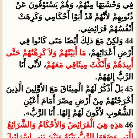
فِي وَحْشَتِهَا مِنْهُمْ، وَهُمْ يَسْتَوْفُونَ عَنْ
ذُنُوبِهِمْ لأَنَّهُمْ قَدْ أَبَوْا أَحْكَامِي وَكَرِهَتْ
أَنْفُسُهُمْ فَرَائِضِي.
44 وَلكِنْ مَعَ ذلِكَ أَيْضًا مَتَى كَانُوا فِي
أَرْضِ أَعْدَائِهِمْ،
مَا أَبَيْتُهُمْ وَلاَ كَرِهْتُهُمْ حَتَّى
أُبِيدَهُمْ وَأَنْكُثَ مِيثَاقِي مَعَهُمْ
، لأَنِّي أَنَا
الرَّبُّ إِلهُهُمْ.
45 بَلْ أَذْكُرُ لَهُمْ الْمِيثَاقَ مَعَ الأَوَّلِينَ الَّذِينَ
أَخْرَجْتُهُمْ مِنْ أَرْضِ مِصْرَ أَمَامَ أَعْيُنِ
الشُّعُوبِ لأَكُونَ لَهُمْ إِلهًا. أَنَا الرَّبُّ».
46
هذِهِ هِيَ الْفَرَائِضُ وَالأَحْكَامُ وَالشَّرَائِعُ
الَّتِي وَضَعَهَا الرَّبُّ بَيْنَهُ وَبَيْنَ بَنِي إِسْرَائِيلَ