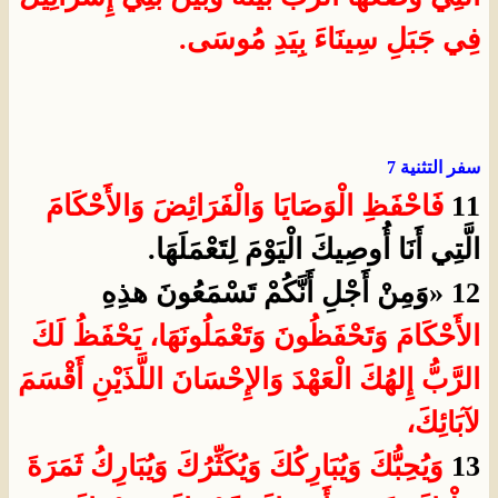
فِي جَبَلِ سِينَاءَ بِيَدِ مُوسَى.
سفر التثنية 7
11
فَاحْفَظِ الْوَصَايَا وَالْفَرَائِضَ
وَالأَحْكَامَ
الَّتِي أَنَا أُوصِيكَ الْيَوْمَ لِتَعْمَلَهَا.
12 «وَمِنْ أَجْلِ أَنَّكُمْ تَسْمَعُونَ هذِهِ
الأَحْكَامَ
وَتَحْفَظُونَ وَتَعْمَلُونَهَا، يَحْفَظُ لَكَ
الرَّبُّ إِلهُكَ الْعَهْدَ وَالإِحْسَانَ اللَّذَيْنِ أَقْسَمَ
لآبَائِكَ،
13
وَيُحِبُّكَ وَيُبَارِكُكَ وَيُكَثِّرُكَ وَيُبَارِكُ ثَمَرَةَ