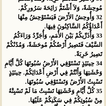
مُوحِشَةً، وَلاَ أَشْتَمُّ رَائِحَةَ سَرُورِكُمْ.
32 وَأُوحِشُ الأَرْضَ فَيَسْتَوْحِشُ مِنْهَا
أَعْدَاؤُكُمُ السَّاكِنُونَ فِيهَا.
33 وَأُذَرِّيكُمْ بَيْنَ الأُمَمِ، وَأُجَرِّدُ وَرَاءَكُمُ
السَّيْفَ فَتَصِيرُ أَرْضُكُمْ مُوحَشَةً، وَمُدُنُكُمْ
تَصِيرُ خَرِبَةً.
34 حِينَئِذٍ تَسْتَوْفِي الأَرْضُ سُبُوتَهَا كُلَّ أَيَّامِ
وَحْشَتِهَا وَأَنْتُمْ فِي أَرْضِ أَعْدَائِكُمْ. حِينَئِذٍ
تَسْبِتُ الأَرْضُ وَتَسْتَوْفِي سُبُوتَهَا.
35 كُلَّ أَيَّامِ وَحْشَتِهَا تَسْبِتُ مَا لَمْ تَسْبِتْهُ
مِنْ سُبُوتِكُمْ فِي سَكَنِكُمْ عَلَيْهَا.