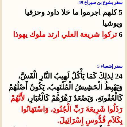
سفر يشوع بن سيراخ 49
5 كلهم اجرموا ما خلا داود وحزقيا
ويوشيا
6
تركوا شريعة العلي ارتد ملوك يهوذا
سفر إشعياء 5
24 لِذلِكَ كَمَا يَأْكُلُ لَهِيبُ النَّارِ الْقَشَّ،
وَيَهْبِطُ الْحَشِيشُ الْمُلْتَهِبُ، يَكُونُ أَصْلُهُمْ
كَالْعُفُونَةِ، وَيَصْعَدُ زَهْرُهُمْ كَالْغُبَارِ،
لأَنَّهُمْ
رَذَلُوا شَرِيعَةَ رَبِّ الْجُنُودِ، وَاسْتَهَانُوا
بِكَلاَمِ قُدُّوسِ إِسْرَائِيلَ.