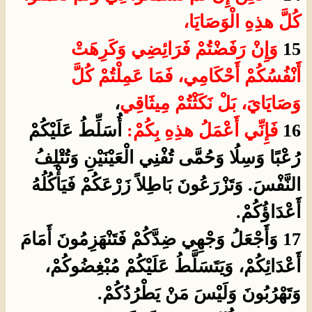
كُلَّ هذِهِ الْوَصَايَا،
15
وَإِنْ رَفَضْتُمْ فَرَائِضِي وَكَرِهَتْ
أَنْفُسُكُمْ أَحْكَامِي، فَمَا عَمِلْتُمْ كُلَّ
وَصَايَايَ، بَلْ نَكَثْتُمْ مِيثَاقِي
،
16
فَإِنِّي أَعْمَلُ هذِهِ بِكُمْ:
أُسَلِّطُ عَلَيْكُمْ
رُعْبًا وَسِلُا وَحُمَّى تُفْنِي الْعَيْنَيْنِ وَتُتْلِفُ
النَّفْسَ. وَتَزْرَعُونَ بَاطِلاً زَرْعَكُمْ فَيَأْكُلُهُ
أَعْدَاؤُكُمْ.
17 وَأَجْعَلُ وَجْهِي ضِدَّكُمْ فَتَنْهَزِمُونَ أَمَامَ
أَعْدَائِكُمْ، وَيَتَسَلَّطُ عَلَيْكُمْ مُبْغِضُوكُمْ،
وَتَهْرُبُونَ وَلَيْسَ مَنْ يَطْرُدُكُمْ.