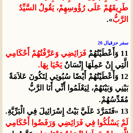
طَرِيقَهُمْ عَلَى رُؤُوسِهِمْ، يَقُولُ السَّيِّدُ
الرَّبُّ
».
سفر حزقيال 20
11 وَأَعْطَيْتُهُمْ
فَرَائِضِي وَعَرَّفْتُهُمْ
أَحْكَامِي
الَّتِي إِنْ عَمِلَهَا إِنْسَانٌ
يَحْيَا بِهَا.
12 وَأَعْطَيْتُهُمْ أَيْضًا سُبُوتِي لِتَكُونَ عَلاَمَةً
بَيْنِي وَبَيْنَهُمْ، لِيَعْلَمُوا أَنِّي أَنَا الرَّبُّ
مُقَدِّسُهُمْ.
13 «فَتَمَرَّدَ عَلَيَّ بَيْتُ إِسْرَائِيلَ فِي الْبَرِّيَّةِ.
لَمْ يَسْلُكُوا فِي فَرَائِضِي وَرَفَضُوا
أَحْكَامِي