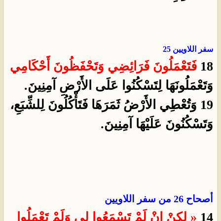
سفر اللاويين 25
18
فَتَعْمَلُونَ فَرَائِضِي وَتَحْفَظُونَ
أَحْكَامِي
وَتَعْمَلُونَهَا لِتَسْكُنُوا عَلَى الأَرْضِ آمِنِينَ.
19 وَتُعْطِي الأَرْضُ ثَمَرَهَا فَتَأْكُلُونَ لِلشِّبَعِ،
وَتَسْكُنُونَ عَلَيْهَا آمِنِينَ.
أصحاح 26 من سفر اللاويين
14
« لكِنْ إِنْ لَمْ تَسْمَعُوا لِي وَلَمْ تَعْمَلُوا