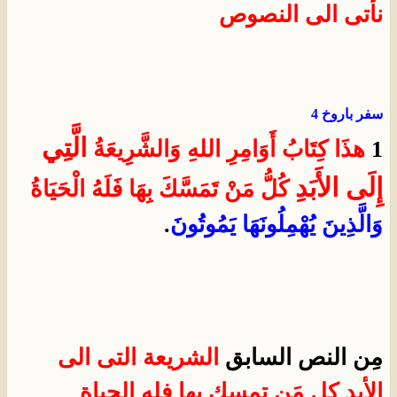
نأتى الى النصوص
سفر باروخ 4
الَّتِي
1
هذَا كِتَابُ أَوَامِرِ اللهِ وَالشَّرِيعَةُ
إِلَى الأَبَدِ
كُلُّ
مَنْ تَمَسَّكَ بِهَا فَلَهُ الْحَيَاةُ
وَالَّذِينَ يُهْمِلُونَهَا يَمُوتُونَ
.
مِن النص السابق
الشريعة التى الى
الأبد كل مَن تمسك بها فله الحياة