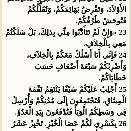
الأَوْلاَدَ، وَتَقْرِضُ بَهَائِمَكُمْ، وَتُقَلِّلُكُمْ
فَتُوحَشُ طُرُقُكُمْ.
23 «وَإِنْ لَمْ تَتَأَدَّبُوا مِنِّي بِذلِكَ، بَلْ سَلَكْتُمْ
مَعِي بِالْخِلاَفِ،
24 فَإِنِّي أَنَا أَسْلُكُ مَعَكُمْ بِالْخِلاَفِ،
وَأَضْرِبُكُمْ سَبْعَةَ أَضْعَافٍ حَسَبَ
خَطَايَاكُمْ.
25 أَجْلِبُ عَلَيْكُمْ سَيْفًا يَنْتَقِمُ نَقْمَةَ
الْمِيثَاقِ، فَتَجْتَمِعُونَ إِلَى مُدُنِكُمْ وَأُرْسِلُ
فِي وَسَطِكُمُ الْوَبَأَ فَتُدْفَعُونَ بِيَدِ الْعَدُوِّ.
26 بِكَسْرِي لَكُمْ عَصَا الْخُبْزِ. تَخْبِزُ عَشَرُ