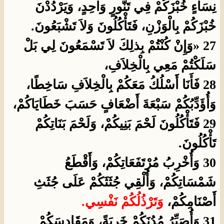
نِسَاءٍ خُبْزَكُمْ فِي تَنُّورٍ وَاحِدٍ، وَيَرْدُدْنَ
خُبْزَكُمْ بِالْوَزْنِ، فَتَأْكُلُونَ وَلاَ تَشْبَعُونَ.
27 «وَإِنْ كُنْتُمْ بِذلِكَ لاَ تَسْمَعُونَ لِي بَلْ
سَلَكْتُمْ مَعِي بِالْخِلاَفِ،
28 فَأَنَا أَسْلُكُ مَعَكُمْ بِالْخِلاَفِ سَاخِطًا،
وَأُؤَدِّبُكُمْ سَبْعَةَ أَضْعَافٍ حَسَبَ خَطَايَاكُمْ،
29 فَتَأْكُلُونَ لَحْمَ بَنِيكُمْ، وَلَحْمَ بَنَاتِكُمْ
تَأْكُلُونَ.
30 وَأُخْرِبُ مُرْتَفَعَاتِكُمْ، وَأَقْطَعُ
شَمْسَاتِكُمْ، وَأُلْقِي جُثَثَكُمْ عَلَى جُثَثِ
أَصْنَامِكُمْ،
وَتَرْذُلُكُمْ نَفْسِي.
31 وَأُصَيِّرُ مُدُنَكُمْ خَرِبَةً، وَمَقَادِسَكُمْ