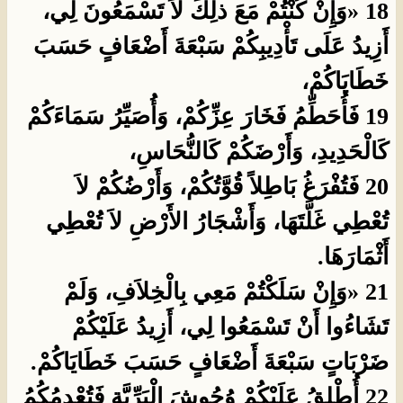
18 «وَإِنْ كُنْتُمْ مَعَ ذلِكَ لاَ تَسْمَعُونَ لِي،
أَزِيدُ عَلَى تَأْدِيبِكُمْ سَبْعَةَ أَضْعَافٍ حَسَبَ
خَطَايَاكُمْ،
19 فَأُحَطِّمُ فَخَارَ عِزِّكُمْ، وَأُصَيِّرُ سَمَاءَكُمْ
كَالْحَدِيدِ، وَأَرْضَكُمْ كَالنُّحَاسِ،
20 فَتُفْرَغُ بَاطِلاً قُوَّتُكُمْ، وَأَرْضُكُمْ لاَ
تُعْطِي غَلَّتَهَا، وَأَشْجَارُ الأَرْضِ لاَ تُعْطِي
أَثْمَارَهَا.
21 «وَإِنْ سَلَكْتُمْ مَعِي بِالْخِلاَفِ، وَلَمْ
تَشَاءُوا أَنْ تَسْمَعُوا لِي، أَزِيدُ عَلَيْكُمْ
ضَرْبَاتٍ سَبْعَةَ أَضْعَافٍ حَسَبَ خَطَايَاكُمْ.
22 أُطْلِقُ عَلَيْكُمْ وُحُوشَ الْبَرِّيَّةِ فَتُعْدِمُكُمُ