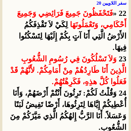
سفر اللاويين 20
22 «
فَتَحْفَظُونَ جَمِيعَ فَرَائِضِي وَجَمِيعَ
أَحْكَامِي، وَتَعْمَلُونَهَا
لِكَيْ لاَ تَقْذِفَكُمُ
الأَرْضُ الَّتِي أَنَا آتٍ بِكُمْ إِلَيْهَا لِتَسْكُنُوا
فِيهَا.
23
وَلاَ تَسْلُكُونَ فِي رُسُومِ الشُّعُوبِ
الَّذِينَ أَنَا طَارِدُهُمْ مِنْ أَمَامِكُمْ. لأَنَّهُمْ قَدْ
فَعَلُوا كُلَّ هذِهِ، فَكَرِهْتُهُمْ.
24 وَقُلْتُ لَكُمْ: تَرِثُونَ أَنْتُمْ أَرْضَهُمْ، وَأَنَا
أُعْطِيكُمْ إِيَّاهَا لِتَرِثُوهَا، أَرْضًا تَفِيضُ لَبَنًا
وَعَسَلاً. أَنَا الرَّبُّ إِلهُكُمُ الَّذِي مَيَّزَكُمْ مِنَ
الشُّعُوبِ.