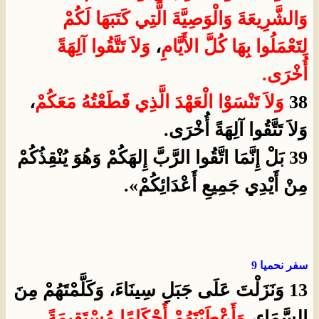
وَالشَّرِيعَةَ وَالْوَصِيَّةَ الَّتِي كَتَبَهَا لَكُمْ
لِتَعْمَلُوا بِهَا كُلَّ الأَيَّامِ
،
وَلاَ تَتَّقُوا آلِهَةً
أُخْرَى.
38
وَلاَ تَنْسَوْا الْعَهْدَ الَّذِي قَطَعْتُهُ مَعَكُمْ
،
وَلاَ تَتَّقُوا آلِهَةً أُخْرَى.
39 بَلْ إِنَّمَا اتَّقُوا الرَّبَّ إِلهَكُمْ وَهُوَ يُنْقِذُكُمْ
مِنْ أَيْدِي جَمِيعِ أَعْدَائِكُمْ».
سفر نحميا 9
13 وَنَزَلْتَ عَلَى جَبَلِ سِينَاءَ، وَكَلَّمْتَهُمْ مِنَ
السَّمَاءِ،
وَأَعْطَيْتَهُمْ أَحْكَامًا مُسْتَقِيمَةً