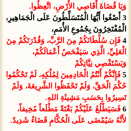
وَيَا قُضَاةَ أَقَاصِي الأَرْضِ، اتَّعِظُوا.
3 أَصْغُوا أَيُّهَا الْمُتَسَلِّطُونَ عَلَى الْجَمَاهِيرِ،
الْمُفْتَخِرُونَ بِجُمُوعِ الأُمَمِ،
4
فَإِن سُلْطَانَكُمْ مِنَ الرَّبِّ، وَقُدْرَتَكُمْ مِنَ
الْعَلِيِّ، الَّذِي سَيَفْحَصُ أَعْمَالَكُمْ،
وَيَسْتَقْصِي نِيَّاتِكُمْ
5
فَإِنَّكُمْ أَنْتُمُ الْخَادِمِينَ لِمُلْكِهِ، لَمْ تَحْكُمُوا
حُكْمَ الْحَقِّ، وَلَمْ تَحْفَظُوا الشَّرِيعَةَ، وَلَمْ
تَسِيرُوا بِحَسَبِ مَشِيئَةِ اللهِ.
6
فَسَيَطْلُعُ عَلَيْكُمْ بَغْتَةً مَطْلَعاً مُخِيفاً،
لأَنَّهُ سَيُمْضَى عَلَى الْحُكَّامِ قَضَاءٌ شَدِيدٌ.