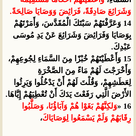
وَشَرَائِعَ صَادِقَةً، فَرَائِضَ وَوَصَايَا صَالِحَةً.
14 وَعَرَّفْتَهُمْ سَبْتَكَ الْمُقَدَّسَ، وَأَمَرْتَهُمْ
بِوَصَايَا وَفَرَائِضَ وَشَرَائِعَ عَنْ يَدِ مُوسَى
عَبْدِكَ.
15 وَأَعْطَيْتَهُمْ خُبْزًا مِنَ السَّمَاءِ لِجُوعِهِمْ،
وَأَخْرَجْتَ لَهُمْ مَاءً مِنَ الصَّخْرَةِ
لِعَطَشِهِمْ، وَقُلْتَ لَهُمْ أَنْ يَدْخُلُوا وَيَرِثُوا
الأَرْضَ الَّتِي رَفَعْتَ يَدَكَ أَنْ تُعْطِيَهُمْ إِيَّاهَا.
16 «
وَلكِنَّهُمْ بَغَوْا هُمْ وَآبَاؤُنَا، وَصَلَّبُوا
رِقَابَهُمْ وَلَمْ يَسْمَعُوا لِوَصَايَاكَ
،