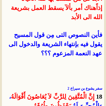
إذاًهناك أمر بألآ يسقط العمل بشريعة
الله الى الأبد
فأين النصوص التى مِن قول المسيح
يقول فيه بإنتهاء الشريعة والدخول الى
عهد النعمة المزعوم ؟؟؟
سفر يشوع بن سيراخ 2
18
إِنَّ الْمُتَّقِينَ لِلرَّبِّ
لاَ يُعَاصُونَ أَقْوَالَهُ
،
وَالْمُحِبِّينَ لَهُ
يَحْفَظُونَ
طُرُقَهُ.