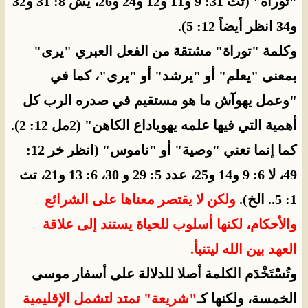
"توراة" (تث 31: 9 و11 و12 و24 و26، يش 8: 31 و32
و34 انظر أيضاً 12: 5).
وكلمة "توراة" مشتقة من الفعل العبري "يرى"
بمعنى "يعلم" أو "يرشد" أو "يرى"، كما في
"وعمل يهوآش ما هو مستقيم في صدره الرب كل
أهمية التي فيها علمه يهوياداع الكاهن" (2مل 12: 2).
كما إنما تعني "وصية" أو "ناموس" (انظر خر 12:
49، لا 6: 9 و14 و25، عدد 5: 29 و 30، 6: 13 و21، تث
1: 5.. الخ).
ولكن لا يقتصر معناها على الشرائع
والأحكام، لكنها أسلوب للحياة يستند إلى علاقة
العهد بين الله ليتنبأ.
وتُسْتَخْدَم الكلمة أصلا للدلالة على أسفار موسى
الخمسة، ولكنها كـ
"شريعة"
تمتد لتشمل الإقليمية