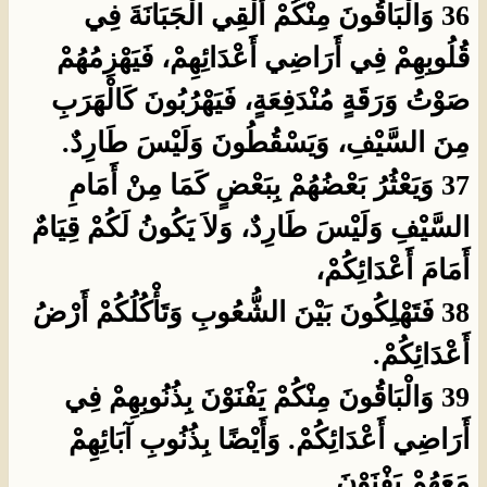
36 وَالْبَاقُونَ مِنْكُمْ أُلْقِي الْجَبَانَةَ فِي
قُلُوبِهِمْ فِي أَرَاضِي أَعْدَائِهِمْ، فَيَهْزِمُهُمْ
صَوْتُ وَرَقَةٍ مُنْدَفِعَةٍ، فَيَهْرُبُونَ كَالْهَرَبِ
مِنَ السَّيْفِ، وَيَسْقُطُونَ وَلَيْسَ طَارِدٌ.
37 وَيَعْثُرُ بَعْضُهُمْ بِبَعْضٍ كَمَا مِنْ أَمَامِ
السَّيْفِ وَلَيْسَ طَارِدٌ، وَلاَ يَكُونُ لَكُمْ قِيَامٌ
أَمَامَ أَعْدَائِكُمْ،
38 فَتَهْلِكُونَ بَيْنَ الشُّعُوبِ وَتَأْكُلُكُمْ أَرْضُ
أَعْدَائِكُمْ.
39 وَالْبَاقُونَ مِنْكُمْ يَفْنَوْنَ بِذُنُوبِهِمْ فِي
أَرَاضِي أَعْدَائِكُمْ. وَأَيْضًا بِذُنُوبِ آبَائِهِمْ
مَعَهُمْ يَفْنَوْنَ.