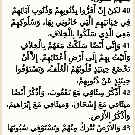
40 لكِنْ إِنْ أَقَرُّوا بِذُنُوبِهِمْ وَذُنُوبِ آبَائِهِمْ
فِي خِيَانَتِهِمِ الَّتِي خَانُونِي بِهَا، وَسُلُوكِهِمْ
مَعِيَ الَّذِي سَلَكُوا بِالْخِلاَفِ،
41 وَإِنِّي أَيْضًا سَلَكْتُ مَعَهُمْ بِالْخِلاَفِ
وَأَتَيْتُ بِهِمْ إِلَى أَرْضِ أَعْدَائِهِمْ. إِلاَّ أَنْ
تَخْضَعَ حِينَئِذٍ قُلُوبُهُمُ الْغُلْفُ، وَيَسْتَوْفُوا
حِينَئِذٍ عَنْ ذُنُوبِهِمْ،
42 أَذْكُرُ مِيثَاقِي مَعَ يَعْقُوبَ، وَأَذْكُرُ أَيْضًا
مِيثَاقِي مَعَ إِسْحَاقَ، وَمِيثَاقِي مَعَ إِبْرَاهِيمَ،
وَأَذْكُرُ الأَرْضَ.
43 وَالأَرْضُ تُتْرَكُ مِنْهُمْ وَتَسْتَوْفِي سُبُوتَهَا