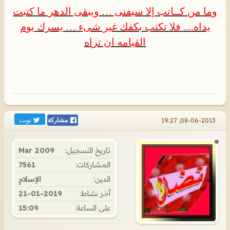
وما من كــاتب إلا سيفنى … ويبقى الدهر ما كتبت
يداه.... فلا تكتب بكفك غير شىء … يسرك يوم
القيامه ان تراه
تويت
08-06-2013, 19:27
مشاركة
تاريخ التسجيل:
Mar 2009
المشاركات:
7561
الدين:
الإسلام
آخر نشاط:
21-01-2019
على الساعة:
15:09