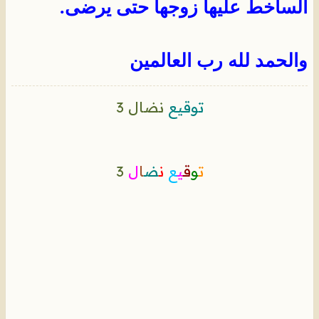
الساخط عليها زوجها حتى يرضى.
والحمد لله رب العالمين
توقيع
نضال 3
ت
و
ق
ي
ع
ن
ض
ا
ل
3