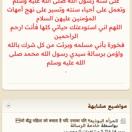
على سنه رسول الله صلى الله عليه وسلم
وتعمل على أحياء سنته وتسير على نهج أمهات
المؤمنين عليهن السلام
اللهم اني استودعتك حياتي كلها فأنت ارحم
الراحمين
فخورة بأني مسلمه وبرئت من كل شرك بالله
واؤمن برسالة سيدي رسول الله محمد صلى
الله عليه وسلم
٠
مواضيع مشابهة
المرأه البوذيهजो बौद्ध महिला को बचाता है यदि उसका पति म
بواسطة
خادمة الرسالة
ردود 14
5,716 مشاهدات
0 معجبون