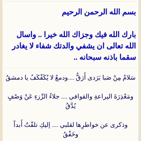
بسم الله الرحمن الرحيم
بارك الله فيك وجزاك الله خيرا .. واسال
الله تعالى ان يشفي والدتك شفاء لا يغادر
سقما باذنه سبحانه ..
سَلامٌ مِنْ صَبا بَرَدى أَرَقُّ ....ودمعٌ لا يُكَفْكَفُ يا دمشقُ
ومَعْذِرَةَ اليراعةِ والقوافي .... جلاءُ الرِّزءِ عَنْ وَصْفٍ
يُدَّقُ
وذكرى عن خواطرِها لقلبي .... إليكِ تلفّتٌ أَبداً
وخَفْقُ