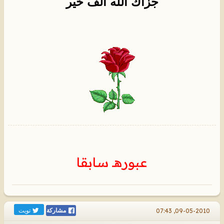
جزاك الله الف خير
عبورهـ سابقا
تويت
09-05-2010, 07:43
مشاركة