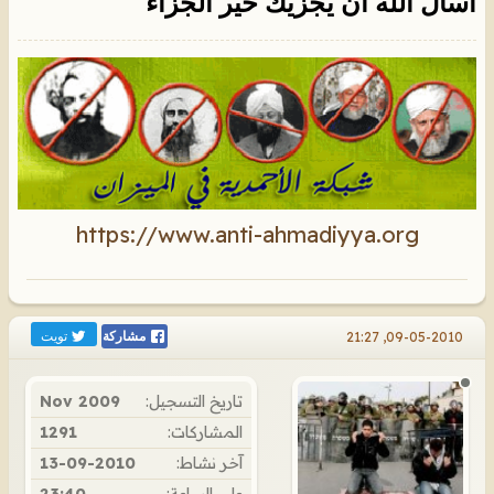
اسأل الله ان يجزيك خير الجزاء
https://www.anti-ahmadiyya.org
تويت
09-05-2010, 21:27
مشاركة
تاريخ التسجيل:
Nov 2009
المشاركات:
1291
آخر نشاط:
13-09-2010
على الساعة:
23:40