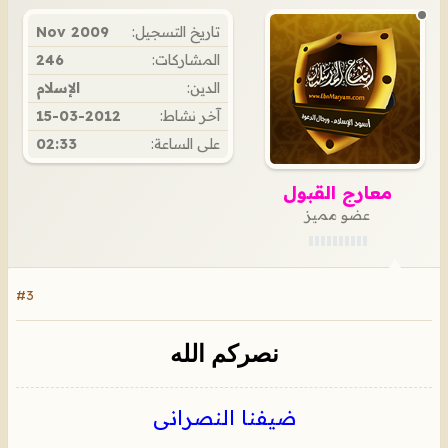
تاريخ التسجيل:
Nov 2009
المشاركات:
246
الدين:
الإسلام
آخر نشاط:
15-03-2012
على الساعة:
02:33
معارج القبول
عضو مميز
#3
نصركم الله
ضيفنا النصرانى