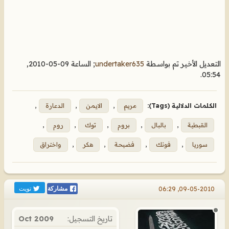
التعديل الأخير تم بواسطة
undertaker635
; الساعة
09-05-2010,
.
05:54
الكلمات الدلالية (Tags):
مريم
,
الايمن
,
الدعارة
,
القبطية
,
بالبال
,
بروم
,
توك
,
روم
,
سوريا
,
فوتك
,
فضيحة
,
هكر
,
واختراق
تويت
09-05-2010, 06:29
مشاركة
تاريخ التسجيل:
Oct 2009