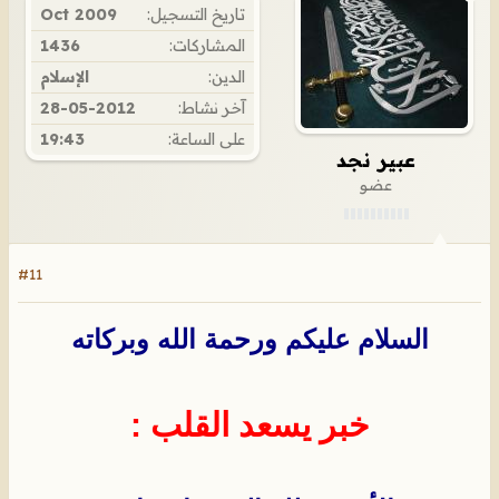
تاريخ التسجيل:
Oct 2009
المشاركات:
1436
الدين:
الإسلام
آخر نشاط:
28-05-2012
على الساعة:
19:43
عبير نجد
عضو
#11
السلام عليكم ورحمة الله وبركاته
خبر يسعد القلب :