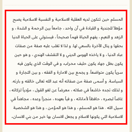
المسلم حين تتكون لديه العقلية الاسلامية و النفسية الاسلامية يصبح
مؤهلاً للجندية و القيادة في آن واحد ، جامعاً بين الرحمة و الشدة ، و
الزهد و النعيم ، يفهم الحياة فهماً صحيحاً ، فيستولي على الحياة الدنيا
بحقها و ينال الآخرة بالسعي لها. و لذا لا تغلب عليه صفة من صفات
عباد الدنيا ، و لا ياخذه الهوس الديني و لا التقشف الهندي ، و هو حين
يكون بطل جهاد يكون حليف محراب، و في الوقت الذي يكون فيه
سرياً يكون متواضعاً. و يجمع بين الامارة و الفقه ، و بين التجارة و
السياسة. و أسمى صفة من صفاته أنه عبد الله تعالى خالقه و بارئه.
و لذلك تجده خاشعاً في صلاته ، معرضاً عن لغو القول ، مؤدياً لزكاته ،
غاضاً لبصره ، حافظاً لأماناته ، و فياً بعهده ، منجزاً وعده ، مجاهداً في
سبيل الله . هذا هو المسلم ، و هذا هو المؤمن ، و هذا هو الشخصية
.
الاسلامية التي يكونها الاسلام و يجعل الانسان بها خير من بني الانسان