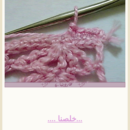
...خلصنا ....