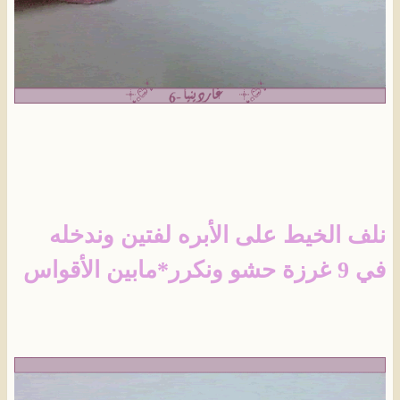
نلف الخيط على الأبره لفتين وندخله
في 9 غرزة حشو ونكرر*مابين الأقواس