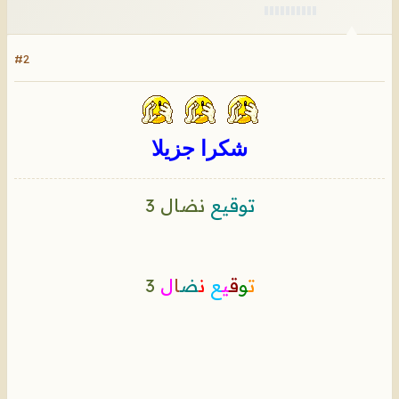
#2
شكرا جزيلا
توقيع
نضال 3
ت
و
ق
ي
ع
ن
ض
ا
ل
3