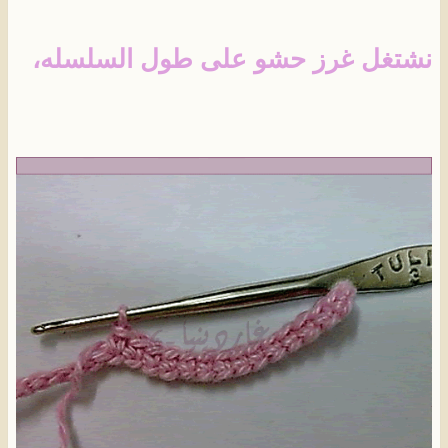
نشتغل غرز حشو على طول السلسله،