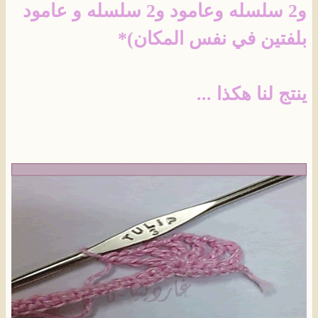
و2 سلسله وعامود و2 سلسله و عامود
بلفتين في نفس المكان)*
ينتج لنا هكذا ...