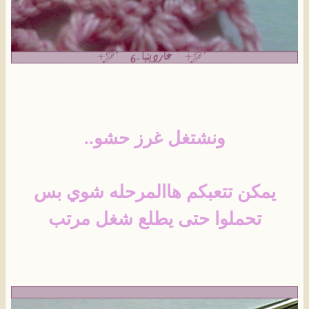
ونشتغل غرز حشو..
يمكن تتعبكم هاالمرحله شوي بس
تحملوا حتى يطلع شغل مرتب