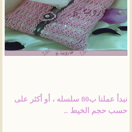
نبدأ عملنا ب80 سلسله ، أو أكثر على
حسب حجم الخيط ..