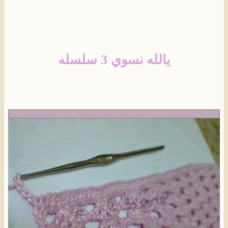
يالله نسوي 3 سلسله