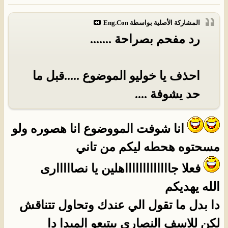
المشاركة الأصلية بواسطة
Eng.Con
رد مفحم بصراحة .......
احذف يا خوليو الموضوع .....قبل ما
حد يشوفة ....
انا شوفت المووضوع انا هصوره ولو
مسحتوه هحطه ليكم من تاني
فعلا جاااااااااااااهلين يا نصااااارى
الله يهديكم
دا بدل ما تقول الي عندك وتحاول تتناقش
لكن للاسف النصارى بيتبعو المبدا دا