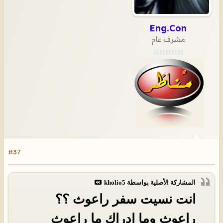
Eng.Con
مشرف عام
#37
المشاركة الأصلية بواسطة
kholio5
انت نسيت سفر راعوث ؟؟
راعوث وما ادراك ما راعوث