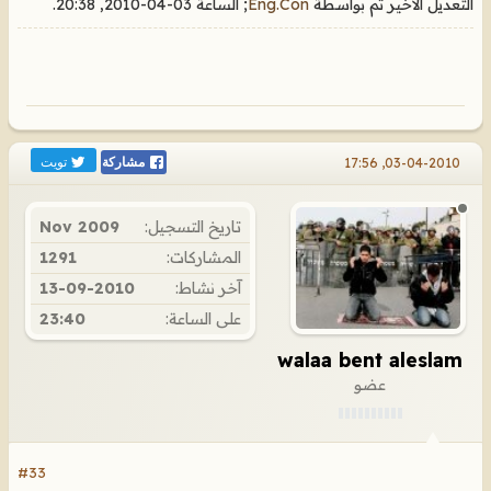
التعديل الأخير تم بواسطة
Eng.Con
; الساعة
03-04-2010, 20:38
.
تويت
03-04-2010, 17:56
مشاركة
تاريخ التسجيل:
Nov 2009
المشاركات:
1291
آخر نشاط:
13-09-2010
على الساعة:
23:40
walaa bent aleslam
عضو
#33