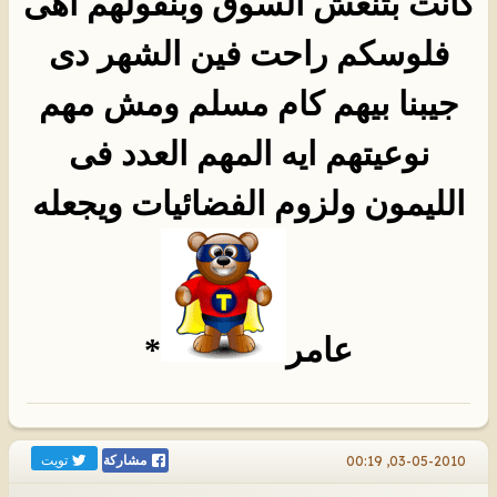
كانت بتنعش السوق وبنقولهم اهى
فلوسكم راحت فين الشهر دى
جيبنا بيهم كام مسلم ومش مهم
نوعيتهم ايه المهم العدد فى
الليمون ولزوم الفضائيات ويجعله
عامر
*
تويت
03-05-2010, 00:19
مشاركة