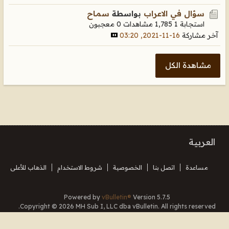
سؤال في الاعراب
بواسطة
سمـاح
استجابة 1
1,785 مشاهدات
0 معجبون
آخر مشاركة
16-11-2021, 03:20
مشاهدة الكل
العربية
مساعدة
اتصل بنا
الخصوصية
شروط الاستخدام
الذهاب للأعلى
Powered by
vBulletin®
Version 5.7.5
Copyright © 2026 MH Sub I, LLC dba vBulletin. All rights reserved.
Translated By Almuhajir
جميع الأوقات بتوقيت جرينتش+3. هذه الصفحة أنشئت 18:49.