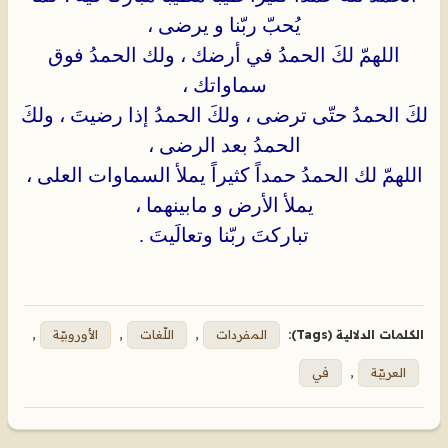
يُحبّ ربّنا و يرضى ،
اللهمّ لكَ الحمدُ في أرضك ، ولك الحمدُ فوق
سماواتك ،
لكَ الحمدُ حتّى ترضى ، ولكَ الحمدُ إذا رضيتَ ، ولكَ
الحمدُ بعد الرضى ،
اللهمّ لك الحمدُ حمداً كثيراً يملأ السماوات العلى ،
يملأ الأرض و مابينهما ،
تباركتَ ربّنا وتعالَيتَ .
الكلمات الدلالية (Tags):
المفردات
,
اللّغات
,
الأوروبيّة
,
العربيّة
,
في