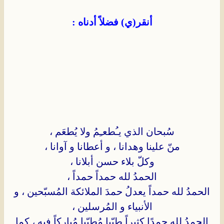
أنقر(ي) فضلاً أدناه :
سُبحان الذي يـُطعـِمُ ولا يُطعَم ،
منّ علينا وهدانا ، و أعطانا و آوانا ،
وكلّ بلاء حسن أبلانا ،
الحمدُ لله حمداً حمداً ،
الحمدُ لله حمداً يعدلُ حمدَ الملائكة المُسبّحين ، و
الأنبياء و المُرسلين ،
الحمدُ لله حمدًا كثيراً طيّبا مُطيّبا مُباركاً فيه ، كما