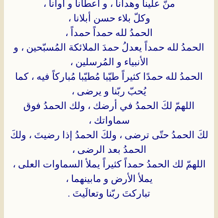
منّ علينا وهدانا ، و أعطانا و آوانا ،
وكلّ بلاء حسن أبلانا ،
الحمدُ لله حمداً حمداً ،
الحمدُ لله حمداً يعدلُ حمدَ الملائكة المُسبّحين ، و
الأنبياء و المُرسلين ،
الحمدُ لله حمدًا كثيراً طيّبا مُطيّبا مُباركاً فيه ، كما
يُحبّ ربّنا و يرضى ،
اللهمّ لكَ الحمدُ في أرضك ، ولك الحمدُ فوق
سماواتك ،
لكَ الحمدُ حتّى ترضى ، ولكَ الحمدُ إذا رضيتَ ، ولكَ
الحمدُ بعد الرضى ،
اللهمّ لك الحمدُ حمداً كثيراً يملأ السماوات العلى ،
يملأ الأرض و مابينهما ،
تباركتَ ربّنا وتعالَيتَ .