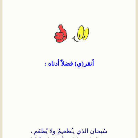
أنقر(ي) فضلاً أدناه :
سُبحان الذي يـُطعـِمُ ولا يُطعَم ،