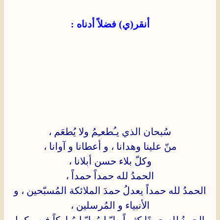
أنقر(ي) فضلاً أدناه :
سُبحان الذي يـُطعـِمُ ولا يُطعَم ،
منّ علينا وهدانا ، و أعطانا و آوانا ،
وكلّ بلاء حسن أبلانا ،
الحمدُ لله حمداً حمداً ،
الحمدُ لله حمداً يعدلُ حمدَ الملائكة المُسبّحين ، و
الأنبياء و المُرسلين ،
الحمدُ لله حمدًا كثيراً طيّبا مُطيّبا مُباركاً فيه ، كما