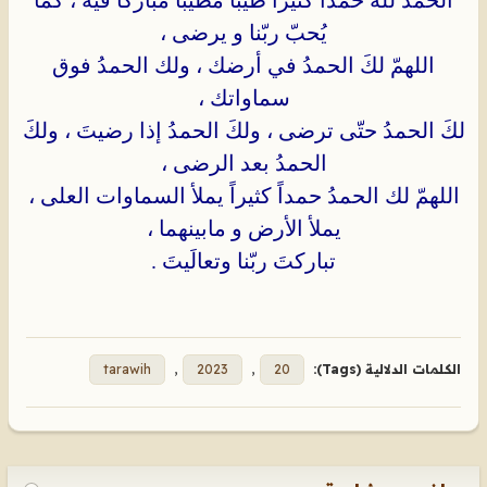
يُحبّ ربّنا و يرضى ،
اللهمّ لكَ الحمدُ في أرضك ، ولك الحمدُ فوق
سماواتك ،
لكَ الحمدُ حتّى ترضى ، ولكَ الحمدُ إذا رضيتَ ، ولكَ
الحمدُ بعد الرضى ،
اللهمّ لك الحمدُ حمداً كثيراً يملأ السماوات العلى ،
يملأ الأرض و مابينهما ،
تباركتَ ربّنا وتعالَيتَ .
الكلمات الدلالية (Tags):
20
,
2023
,
tarawih