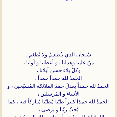
سُبحان الذي يـُطعـِمُ ولا يُطعَم ،
منّ علينا وهدانا ، و أعطانا و آوانا ،
وكلّ بلاء حسن أبلانا ،
الحمدُ لله حمداً حمداً ،
الحمدُ لله حمداً يعدلُ حمدَ الملائكة المُسبّحين ، و
الأنبياء و المُرسلين ،
الحمدُ لله حمدًا كثيراً طيّبا مُطيّبا مُباركاً فيه ، كما
يُحبّ ربّنا و يرضى ،