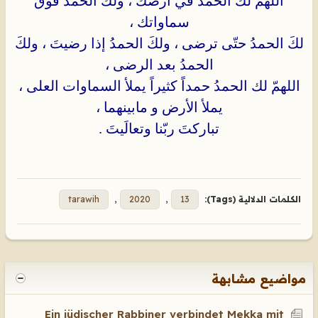
اللهمّ لكَ الحمدُ في أرضك ، ولك الحمدُ فوق
سماواتك ،
لكَ الحمدُ حتّى ترضى ، ولكَ الحمدُ إذا رضيتَ ، ولكَ
الحمدُ بعد الرضى ،
اللهمّ لك الحمدُ حمداً كثيراً يملأ السماوات العلى ،
يملأ الأرض و مابينهما ،
تباركتَ ربّنا وتعالَيتَ .
الكلمات الدلالية (Tags):
13
,
2020
,
tarawih
مواضيع مشابهة
Ein jüdischer Rabbiner verbindet Mekka mit