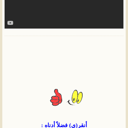
أنقر(ي) فضلاً أدناه :