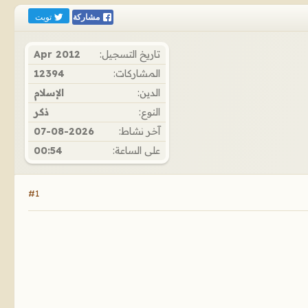
تويت
مشاركة
تاريخ التسجيل:
Apr 2012
المشاركات:
12394
الدين:
الإسلام
النوع:
ذكر
آخر نشاط:
07-08-2026
على الساعة:
00:54
#1