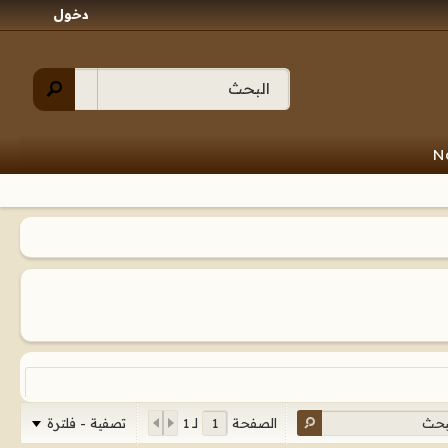
دخول
N
تصفية - فلترة
الصفحة
لـ
1