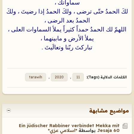
سماواتك ،
لكَ الحمدُ حتّى ترضى ، ولكَ الحمدُ إذا رضيتَ ، ولكَ
الحمدُ بعد الرضى ،
اللهمّ لك الحمدُ حمداً كثيراً يملأ السماوات العلى ،
يملأ الأرض و مابينهما ،
تباركتَ ربّنا وتعالَيتَ .
الكلمات الدلالية (Tags):
11
,
2020
,
tarawih
مواضيع مشابهة
Ein jüdischer Rabbiner verbindet Mekka mit
Jesaja 60
بواسطة
*اسلامي عزي*