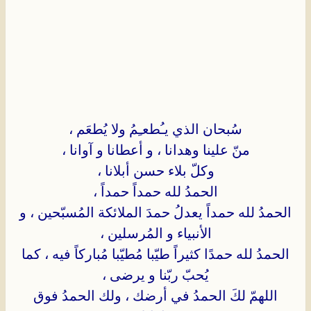
سُبحان الذي يـُطعـِمُ ولا يُطعَم ،
منّ علينا وهدانا ، و أعطانا و آوانا ،
وكلّ بلاء حسن أبلانا ،
الحمدُ لله حمداً حمداً ،
الحمدُ لله حمداً يعدلُ حمدَ الملائكة المُسبّحين ، و
الأنبياء و المُرسلين ،
الحمدُ لله حمدًا كثيراً طيّبا مُطيّبا مُباركاً فيه ، كما
يُحبّ ربّنا و يرضى ،
اللهمّ لكَ الحمدُ في أرضك ، ولك الحمدُ فوق