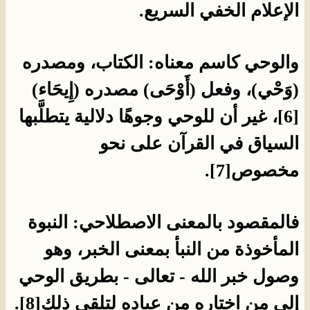
الإعلام الخفي السريع.
والوحي كاسم معناه: الكتاب، ومصدره
(وَحْي)، وفعل (أَوْحَى) مصدره (إِيحَاء)
[6]، غير أن للوحي وجوهًا دلالية يتطلَّبها
السياق في القرآن على نحو
مخصوص[7].
فالمقصود بالمعنى الاصطلاحي: النبوة
المأخوذة من النبأ بمعنى الخبر، وهو
وصول خبر الله - تعالى - بطريق الوحي
إلى من اختاره من عباده لتلقي ذلك[8].