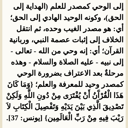
إلى الوحي كمصدر للعلم (الهداية إلى
الحق)، وكونه الوحيد الهادي إلى الحق؛
أي: هو مصدر الغيب وحده، ثم انتقل
الخلاف إلى إثبات عصمة النبي، وربانية
القرآن؛ أي: إنه وحي من الله - تعالى -
إلى نبيه - عليه الصلاة والسلام - وهذه
مرحلةٌ بعد الاعتراف بضرورة الوحي
كمصدر وحيد للمعرفة والعلم؛ {وَمَا كَانَ
هَذَا الْقُرْآَنُ أَنْ يُفْتَرَى مِنْ دُونِ اللَّهِ وَلَكِنْ
تَصْدِيقَ الَّذِي بَيْنَ يَدَيْهِ وَتَفْصِيلَ الْكِتَابِ لاَ
رَيْبَ فِيهِ مِنْ رَبِّ الْعَالَمِين} [يونس: 37].