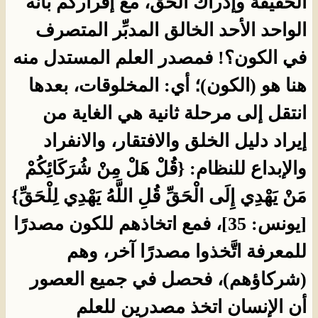
الحقيقة وإدراك الحق، مع إقراركم بأنه
الواحد الأحد الخالق المدبِّر المتصرف
في الكون؟! فمصدر العلم المستدل منه
هنا هو (الكون)؛ أي: المخلوقات، بعدها
انتقل إلى مرحلة ثانية هي الغاية من
إيراد دليل الخلق والافتقار، والانفراد
والإبداع للنظام: {قُلْ هَلْ مِنْ شُرَكَائِكُمْ
مَنْ يَهْدِي إِلَى الْحَقِّ قُلِ اللَّهُ يَهْدِي لِلْحَقِّ}
[يونس: 35]، فمع اتخاذهم للكون مصدرًا
للمعرفة اتَّخذوا مصدرًا آخر، وهم
(شركاؤهم)، فحصل في جميع العصور
أن الإنسان اتخذ مصدرين للعلم