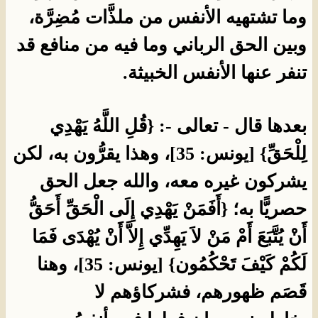
وما تشتهيه الأنفس من ملذَّات مُضِرَّة،
وبين الحق الرباني وما فيه من منافع قد
تنفر عنها الأنفس الخبيثة.
بعدها قال - تعالى -: {قُلِ اللَّهُ يَهْدِي
لِلْحَقِّ} [يونس: 35]، وهذا يقرُّون به، لكن
يشركون غيره معه، والله جعل الحق
حصريًّا به؛ {أَفَمَنْ يَهْدِي إِلَى الْحَقِّ أَحَقُّ
أَنْ يُتَّبَعَ أَمْ مَنْ لاَ يَهِدِّي إِلاَّ أَنْ يُهْدَى فَمَا
لَكُمْ كَيْفَ تَحْكُمُون} [يونس: 35]، وهنا
قَصَم ظهورهم، فشركاؤهم لا