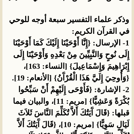
وذكر علماء التفسير سبعة أوجه للوحي
في القرآن الكريم:
1- الإرسال: {إِنَّا أَوْحَيْنَا إِلَيْكَ كَمَا أَوْحَيْنَا
إِلَى نُوحٍ وَالنَّبِيِّينَ مِنْ بَعْدِهِ وَأَوْحَيْنَا إِلَى
إِبْرَاهِيمَ وَإِسْمَاعِيلَ} [النساء: 163]،
{وَأُوحِيَ إِلَيَّ هَذَا الْقُرْآَنُ} [الأنعام: 19].
2- الإشارة: {فَأَوْحَى إِلَيْهِمْ أَنْ سَبِّحُوا
بُكْرَةً وَعَشِيًّا} [مريم: 11]، والبيان فيما
قبلها: {قَالَ آَيَتُكَ أَلاَّ تُكَلِّمَ النَّاسَ ثَلاَثَ
لَيَالٍ سَوِيًّا} [مريم: 10]، {قَالَ آَيَتُكَ أَلاَّ