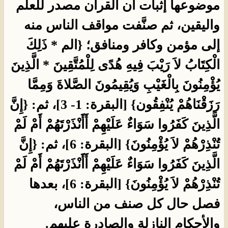
موضوعها إثبات أن القرآن مصدر للعلم
واليقين، ثم صنَّفت مواقف الناس منه
إلى مؤمن وكافر ومنافق؛ {الم * ذَلِكَ
الْكِتَابُ لاَ رَيْبَ فِيهِ هُدًى لِلْمُتَّقِينَ * الَّذِينَ
يُؤْمِنُونَ بِالْغَيْبِ وَيُقِيمُونَ الصَّلاةَ وَمِمَّا
رَزَقْنَاهُمْ يُنْفِقُون} [البقرة: 1- 3]، ثم: {إِنَّ
الَّذِينَ كَفَرُوا سَوَاءٌ عَلَيْهِمْ أَأَنْذَرْتَهُمْ أَمْ لَمْ
تُنْذِرْهُمْ لاَ يُؤْمِنُونَ} [البقرة: 6]، ثم: {إِنَّ
الَّذِينَ كَفَرُوا سَوَاءٌ عَلَيْهِمْ أَأَنْذَرْتَهُمْ أَمْ لَمْ
تُنْذِرْهُمْ لاَ يُؤْمِنُونَ} [البقرة: 6]، بعدها
فصل حال كل صنف من الناس،
والأحكام النازلة والصادرة عليهم.