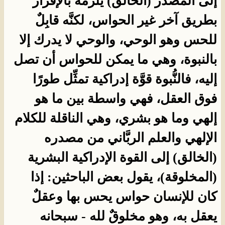
إلى المصدر (الخالق) يلزمه بالإقرار
بطريق آخر غير الحواس، لكنَّه قابِلٌ
للحس وهو الوحي، والوحي لا يدرك إلا
بالنبوة، وهي ما يمكن للحواس أن تصل
إليه، فالنُّبوة قوَّة إدراكية تمثِّل طورًا
فوق العقل، فهي واسطة بين ما هو
إلهي وما هو بشري، وهي الناقلة للكلام
الإلهي والعلم الربَّاني من مصدره
(الخالق) إلى القوة الإدراكية البشرية
(المخلوقة)، يقول بعض الباحثين: إذا
كان للإنسان حواس يحس بها وعقلٌ
يعقل به، وهو مخلوقٌ لله - سبحانه