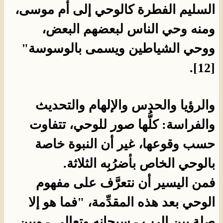
السليم الفطرة كالوحي إلى أم موسى،
ومنه وحي الناس لبعضهم البعض،
ووحي الشياطين ويسمى بالوسوسة"
[12].
والرؤيا والحدس والإلهام والتحديث
والفراسة: كلُّها صور للوحي، تتفاوت
حسب وقوعها، غير أن النبوة خاصة
بالوحي الخاص بأضرُبِه الثلاثة.
فمن اليسير أن نتعرَّف على مفهوم
الوحي بعد هذه المقدِّمة، "فما هو إلا
صلة بين الرب - سبحانه وتعالى - وبين