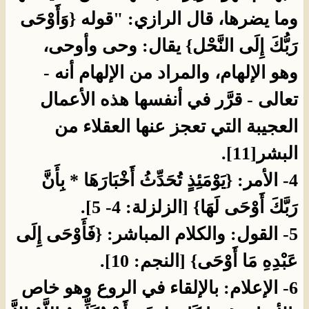
وما يضرها، قال الرازي: "قوله {وَأَوْحَى
رَبُّكَ إِلَى النَّحْل} يقال: وحى وأوحى،
وهو الإلهام، والمراد من الإلهام أنه -
تعالى - قرَّر في أنفسها هذه الأعمال
العجيبة التي تعجز عنها العقلاء من
البشر[11].
4- الأمر: {يَوْمَئِذٍ تُحَدِّثُ أَخْبَارَهَا * بِأَنَّ
رَبَّكَ أَوْحَى لَهَا} [الزلزلة: 4- 5].
5- القول: والكلام المباشر: {فَأَوْحَى إِلَى
عَبْدِهِ مَا أَوْحَى} [النجم: 10].
6- الإعلام: بالإلقاء في الروع وهو خاص