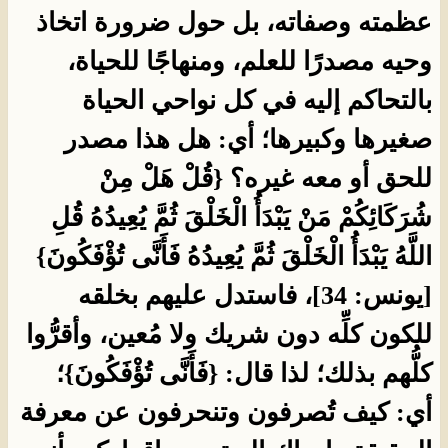
عظمته وصفاته، بل حول ضرورة اتخاذ
وحيه مصدرًا للعلم، ومنهاجًا للحياة،
بالتحاكم إليه في كل نواحي الحياة
صغيرها وكبيرها؛ أي: هل هذا مصدر
للحق أو معه غيره؟ {قُلْ هَلْ مِنْ
شُرَكَائِكُمْ مَنْ يَبْدَأُ الْخَلْقَ ثُمَّ يُعِيدُهُ قُلِ
اللَّهُ يَبْدَأُ الْخَلْقَ ثُمَّ يُعِيدُهُ فَأَنَّى تُؤْفَكُونَ}
[يونس: 34]، فاستدل عليهم بخلقه
للكون كلِّه دون شريك ولا مُعين، وأقرُّوا
كلُّهم بذلك؛ لذا قال: {فَأَنَّى تُؤْفَكُونَ}؛
أي: كيف تُصرفون وتنحرفون عن معرفة