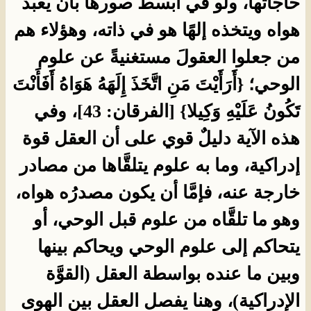
حاجاتها، ولو في أبسط صورها بأن يعبد
هواه ويتخذه إلهًا هو في ذاته، وهؤلاء هم
من جعلوا العقولَ مستغنيةً عن علوم
الوحي؛ {أَرَأَيْتَ مَنِ اتَّخَذَ إِلَهَهُ هَوَاهُ أَفَأَنْتَ
تَكُونُ عَلَيْهِ وَكِيلا} [الفرقان: 43]، وفي
هذه الآية دليلٌ قوي على أن العقل قوة
إدراكية، وما به علوم يتلقَّاها من مصادر
خارجة عنه، فإمَّا أن يكون مصدرُه هواه،
وهو ما تلقَّاه من علوم قبل الوحي، أو
يتحاكم إلى علوم الوحي ويحاكم بينها
وبين ما عنده بواسطة العقل (القوَّة
الإدراكية)، وهنا يفصل العقل بين الهوى