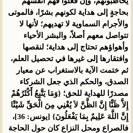
يخاطبونهم، وإن فعلوا فهم أنفسُهم
بحاجةٍ إلى هداية لكونهم بشرًا، فالموتى
والأجرام السماوية لا تهديهم؛ لأنها لا
تتواصل معهم أصلاً، والبشر الأحياء
وأهواؤهم تحتاج إلى هداية؛ لنقصها
وافتقارها إلى غيرها في تحصيل العلم،
ثم ختمت الآية بالاستغراب عن معيار
الصدق، والحكم الذي جعل الشركاء
مصدرًا للهداية للحق؛ {وَمَا يَتَّبِعُ أَكْثَرُهُمْ
إِلاَّ ظَنًّا إِنَّ الظَّنَّ لاَ يُغْنِي مِنَ الْحَقِّ شَيْئًا
إِنَّ اللَّهَ عَلِيمٌ بِمَا يَفْعَلُونَ} [يونس: 36]،
فالصراع ومحل النزاع كان حول الحاجة