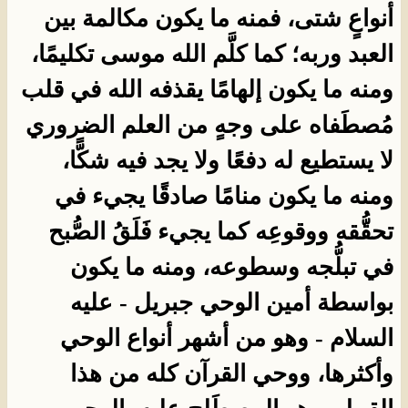
أنواعٍ شتى، فمنه ما يكون مكالمة بين
العبد وربه؛ كما كلَّم الله موسى تكليمًا،
ومنه ما يكون إلهامًا يقذفه الله في قلب
مُصطَفاه على وجهٍ من العلم الضروري
لا يستطيع له دفعًا ولا يجد فيه شكًّا،
ومنه ما يكون منامًا صادقًا يجيء في
تحقُّقه ووقوعِه كما يجيء فَلَقُ الصُّبح
في تبلُّجه وسطوعه، ومنه ما يكون
بواسطة أمين الوحي جبريل - عليه
السلام - وهو من أشهر أنواع الوحي
وأكثرها، ووحي القرآن كله من هذا