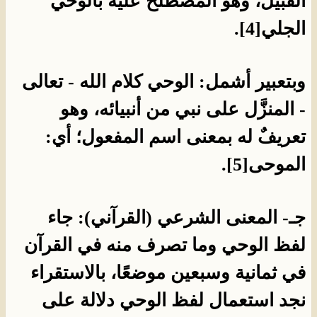
القبيل، وهو المصطَلح عليه بالوحي
الجلي[4].
وبتعبير أشمل: الوحي كلام الله - تعالى
- المنزَّل على نبي من أنبيائه، وهو
تعريفٌ له بمعنى اسم المفعول؛ أي:
الموحى[5].
جـ- المعنى الشرعي (القرآني): جاء
لفظ الوحي وما تصرف منه في القرآن
في ثمانية وسبعين موضعًا، بالاستقراء
نجد استعمال لفظ الوحي دلالة على