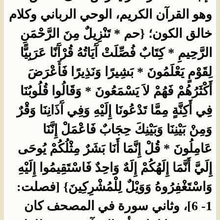
وهو القرآن الكريم، الوحي الرباني وكلام
خالق الكون؛ {حم * تَنْزِيلٌ مِنَ الرَّحْمَنِ
الرَّحِيمِ * كِتَابٌ فُصِّلَتْ آَيَاتُهُ قُرْآَنًا عَرَبِيًّا
لِقَوْمٍ يَعْلَمُونَ * بَشِيرًا وَنَذِيرًا فَأَعْرَضَ
أَكْثَرُهُمْ فَهُمْ لاَ يَسْمَعُونَ * وَقَالُوا قُلُوبُنَا
فِي أَكِنَّةٍ مِمَّا تَدْعُونَا إِلَيْهِ وَفِي آَذَانِنَا وَقْرٌ
وَمِنْ بَيْنِنَا وَبَيْنِكَ حِجَابٌ فَاعْمَلْ إِنَّنَا
عَامِلُونَ * قُلْ إِنَّمَا أَنَا بَشَرٌ مِثْلُكُمْ يُوحَى
إِلَيَّ أَنَّمَا إِلَهُكُمْ إِلَهٌ وَاحِدٌ فَاسْتَقِيمُوا إِلَيْهِ
وَاسْتَغْفِرُوهُ وَوَيْلٌ لِلْمُشْرِكِينَ} [فصلت:
1- 6]، وثاني سورة في المصحف كان