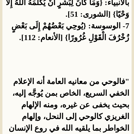
بالأنبياء: {وَمَا كَانَ لِبَشَرٍ أَنْ يُكَلِّمَهُ اللَّهُ إِلاَّ
وَحْيًا} [الشورى: 51].
7- الوسوسة: {يُوحِي بَعْضُهُمْ إِلَى بَعْضٍ
زُخْرُفَ الْقَوْلِ غُرُورًا} [الأنعام: 112].
"فالوحي من معانيه العامة أنه الإعلام
الخفي السريع، الخاص بمن يُوجَّه إليه،
بحيث يخفى عن غيره، ومنه الإلهام
الغريزي كالوحي إلى النحل، وإلهام
الخواطر بما يلقيه الله في روع الإنسان