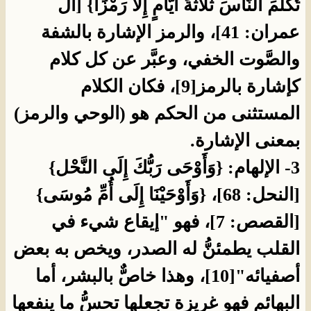
تُكَلِّمَ النَّاسَ ثَلاَثَةَ أَيَّامٍ إِلاَّ رَمْزًا} [آل
عمران: 41]، والرمز الإشارة بالشفة
والصَّوت الخفي، وعبَّر عن كل كلام
كإشارة بالرمز[9]، فكان الكلام
المستثنى من الحكم هو (الوحي والرمز)
بمعنى الإشارة.
3- الإلهام: {وَأَوْحَى رَبُّكَ إِلَى النَّحْل}
[النحل: 68]، {وَأَوْحَيْنَا إِلَى أُمِّ مُوسَى}
[القصص: 7]، فهو "إيقاع شيء في
القلب يطمئنُّ له الصدر، ويخص به بعض
أصفيائه"[10]، وهذا خاصٌّ بالبشر، أما
البهائم فهو غريزة تجعلها تحسُّ ما ينفعها