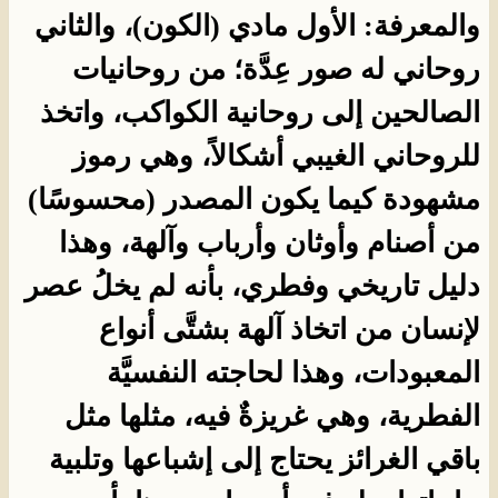
والمعرفة: الأول مادي (الكون)، والثاني
روحاني له صور عِدَّة؛ من روحانيات
الصالحين إلى روحانية الكواكب، واتخذ
للروحاني الغيبي أشكالاً، وهي رموز
مشهودة كيما يكون المصدر (محسوسًا)
من أصنام وأوثان وأرباب وآلهة، وهذا
دليل تاريخي وفطري، بأنه لم يخلُ عصر
لإنسان من اتخاذ آلهة بشتَّى أنواع
المعبودات، وهذا لحاجته النفسيَّة
الفطرية، وهي غريزةٌ فيه، مثلها مثل
باقي الغرائز يحتاج إلى إشباعها وتلبية