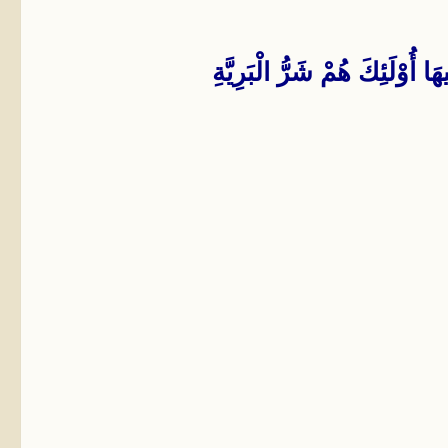
 أُوْلَئِكَ هُمْ شَرُّ الْبَرِيَّةِ