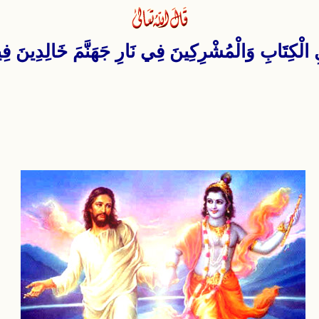
 الْكِتَابِ وَالْمُشْرِكِينَ فِي نَارِ جَهَنَّمَ خَالِدِينَ فِيهَا