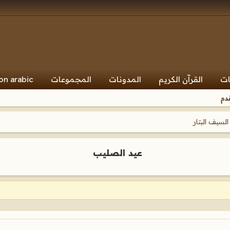
ات
القرآن الكريم
المدونات
المجموعات
on arabic
دم
السيف البتار
عيد الصليب