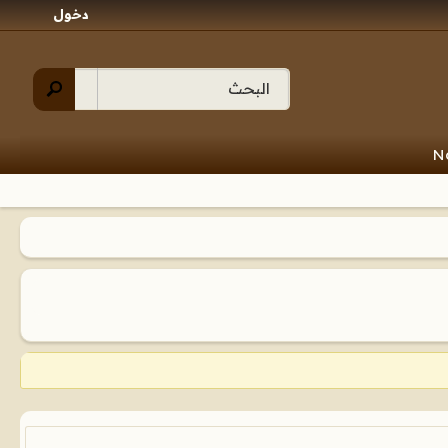
دخول
N