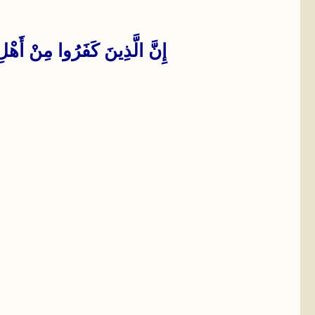
إِنَّ الَّذِينَ كَفَرُوا مِنْ أَهْلِ