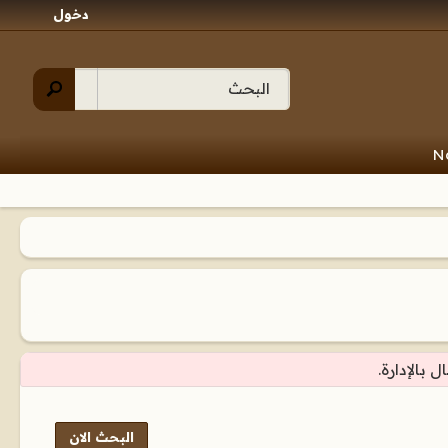
دخول
N
البحث الان