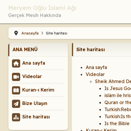
Meryem Oğlu İslami Ağı
Gerçek Mesih Hakkında
Anasayfa
Site haritası
ANA MENÜ
Site haritası
Ana sayfa
Ana sayfa
Videolar
Videolar
Sheik Ahmed De
Is Jesus Go
Kuran-ı Kerim
islâm ile hri
Quran or th
Bize Ulaşın
Turkish:Reb
Turkish:Is 
Site haritası
Is the Bible
Kuran-ı Kerim