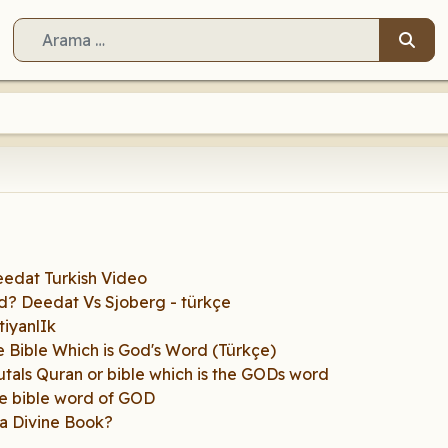
Arama
edat Turkish Video
d? Deedat Vs Sjoberg - türkçe
stiyanlIk
e Bible Which is God's Word (Türkçe)
utals Quran or bible which is the GODs word
the bible word of GOD
 a Divine Book?