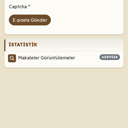
Captcha
*
E-posta Gönder
İSTATISTIK
Makaleler Görüntülemeler
6089524
© 2006 - 2026
Meryem Oğlu İslami Ağı - Gerçek Mesih
Hakkında
. All rights reserved