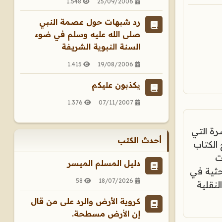
1.548
25/09/2006
رد شبهات حول عصمة النبي
صلى الله عليه وسلم في ضوء
السنة النبوية الشريفة
1.415
19/08/2006
يكذبون عليكم
1.376
07/11/2007
رة التي
أحدث الكتب
 الكتاب
ت
دليل المسلم الميسر
حثية في
58
18/07/2026
لنقلية
كروية الأرض والرد على من قال
إن الأرض مسطحة.