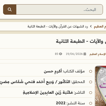
البحث
م العظيم
رد الشبهات عن القرآن والآيات - الطبعة الثانية
الآيات - الطبعة الثانية
85
19/06/2026
لإسلام العظيم
مؤلف الكتاب:
أكرم حسن
المحقق:
الدَّكْتُور / وَدِيع أَحْمَد فتحي شَمَّاس مِصْرِيّ
الناشر:
مَكْتَبَة زَيْنِ العابِدِينَ الإسْلامِيةِ
سنة النشر:
2022