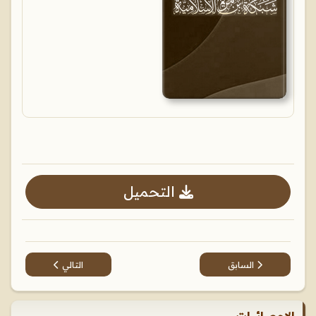
التحميل
المقال التالي: الإصابة
المقال السابق: رد السهام عن خالق الأنام في دفع شبهات المنصرين 
السابق
التالي
الإحصائيات