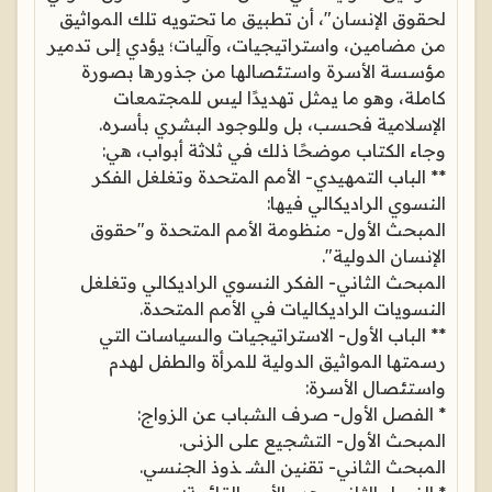
لحقوق الإنسان"، أن تطبيق ما تحتويه تلك المواثيق
من مضامين، واستراتيجيات، وآليات؛ يؤدي إلى تدمير
مؤسسة الأسرة واستئصالها من جذورها بصورة
كاملة، وهو ما يمثل تهديدًا ليس للمجتمعات
الإسلامية فحسب، بل وللوجود البشري بأسره.
وجاء الكتاب موضحًا ذلك في ثلاثة أبواب، هي:
** الباب التمهيدي- الأمم المتحدة وتغلغل الفكر
النسوي الراديكالي فيها:
المبحث الأول- منظومة الأمم المتحدة و"حقوق
الإنسان الدولية".
المبحث الثاني- الفكر النسوي الراديكالي وتغلغل
النسويات الراديكاليات في الأمم المتحدة.
** الباب الأول- الاستراتيجيات والسياسات التي
رسمتها المواثيق الدولية للمرأة والطفل لهدم
واستئصال الأسرة:
* الفصل الأول- صرف الشباب عن الزواج:
المبحث الأول- التشجيع على الزنى.
المبحث الثاني- تقنين الشـ ـذوذ الجنسي.