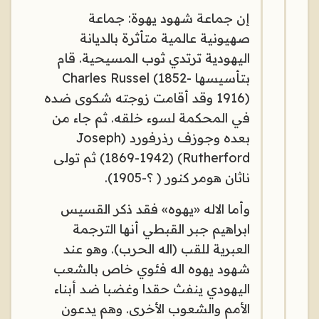
إن جماعة شهود يهوة: جماعة
صهيونية عالمية متأثرة بالديانة
اليهودية ترتدي ثوب المسيحية. قام
بتأسيسها Charles Russel (1852-
1916) وقد أقامت زوجته شكوى ضده
في المحكمة لسوء خلقه. ثم جاء من
بعده وجوزف رذرفورد (Joseph
Rutherford) (1869-1942) ثم تولى
ناثان هومر كنور ( ؟-1905).
وأما الاله «يهوه» فقد ذكر القسيس
ابراهيم جبر القبطي أنها الترجمة
العبرية للقب (اله الحرب). وهو عند
شهود يهوه اله فئوي خاص بالشعب
اليهودي ينفث حقدا وغضبا ضد أبناء
الأمم والشعوب الأخرى. وهم يدعون