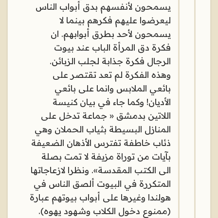
يسمحون لأنفسهم بدق أبواب الناس
ليعرضوا عليهم فكرهم بينما لا
يسمحون لأحد بطرق أبوابهم. ان
فكرة دق المرأة الباب عند بيوت
الرجال فكرة جذابة لجلب الزبائن.
وهذه الفكرة لم تعد تقتصر على
بائعي الملابس وانما على بائعي
الأديان! وكما جاء في بيان كنيسة
اللاتين بدمشق « جماعة تدخل على
المنازل البسيطة بثياب الحملان وهي
ذئاب خاطفة تفترس الأذهان الضعيفة
بآيات من توراة مزيفة لا تمت بصلة
الى الكتب المقدسة». ونظرا لازعاجاتها
المتكررة في البيوت ألصق الناس في
هولندا وغيرها على أبواب بيوتهم عبارة
(ممنوع دخول الكلاب وشهود يهوه).