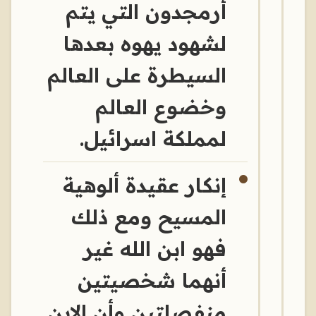
أرمجدون التي يتم
لشهود يهوه بعدها
السيطرة على العالم
وخضوع العالم
لمملكة اسرائيل.
إنكار عقيدة ألوهية
المسيح ومع ذلك
فهو ابن الله غير
أنهما شخصيتين
منفصلتين وأن الابن