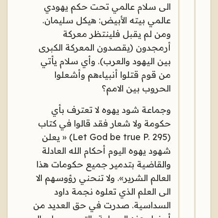
الى سلام عالمي تحت حكم يهودي
عالمي بيته الأبيض: هيكل سليمان.
ومن لم يقبل فلينتظر معركة
أرمجدون (يقصدون المعركة الكبرى
بين اليهود والعرب). وأي سلام يأتي
من قوم قتلوا أنبياءهم وأشعلوا
الحروب بين الامم؟
وجماعة شود يهوه لا تعترف بأي
حكومة ولا شعار فقد قالوا في كتاب
(Let God be true P. 295) « يعلن
شهود يهوه اليوم أحكام الله العادلة
والقاضية بتدمير جميع حكومات هذا
العالم الشرير». ولا تنحني رؤوسهم الا
الى العلم الذي تعلوه نجمة داود
السداسية. صدرت في حق العديد من