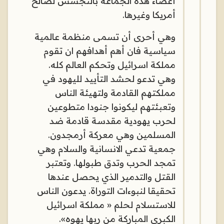
أعضاء هذه الجماعة بالتجسس لصالح
أمريكا وغيرها.
وهي أحرى أن تسمى منظمة عالمية
سياسية فان أهم أهدافهم ان تقوم
مملكة اسرائيل وتحكم العالم كله.
وهي تدعو لحشد التأييد لليهود في
مملكتهم القادمة ولتهيئة الناس
وتعبئتهم ليكونوا جنودا متطوعين
لحرب يهودية مقدسة قادمة ضد
المسلمين وهي معركة أرمجدون.
جمعية تدعي الانسانية والسلام وهي
تمجد الحرب وتدق طبولها. وتعتبر
القتل والتدمير الذي يحصل عندها
تحقيقا لنبوءات التوراة. يدعون الناس
للاستسلام لحلم « مملكة اسرائيل
الكبرى المباركة من ربها يهوه».