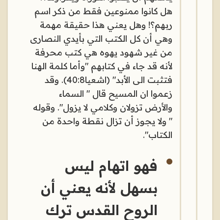
هل كانوا ممنوعين فقط من ذكر اسم
ربهم؟! وهل يعني هذا حقيقة مهمة
وهي أن كل الكتب التي بأيدي النصارى
من غير شهود يهوه هي كتب محرفة
لأنه قد جاء في كتابهم "وأما كلمة الهنا
فتثبت الى الأبد" (اشعيا40:8). وقد
زعموا ان المسيح قال " السماء
والأرض تزولان وكلامي لا يزول". وقوله
" ولا يجوز أن تزال نقطة واحدة من
الكتاب".
فهو اتهام ليس
بسهل لأنه يعني أن
الروح القدس ترك