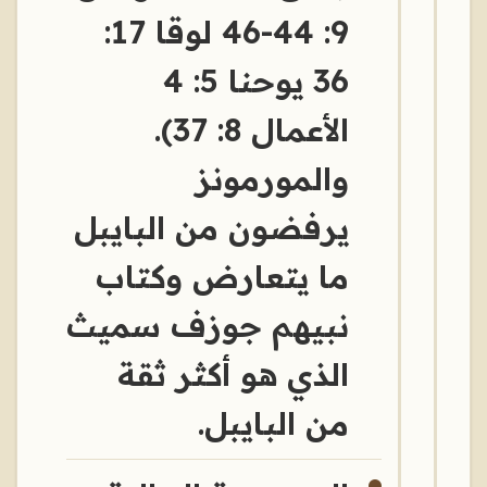
9: 44-46 لوقا 17:
36 يوحنا 5: 4
الأعمال 8: 37).
والمورمونز
يرفضون من البايبل
ما يتعارض وكتاب
نبيهم جوزف سميث
الذي هو أكثر ثقة
من البايبل.