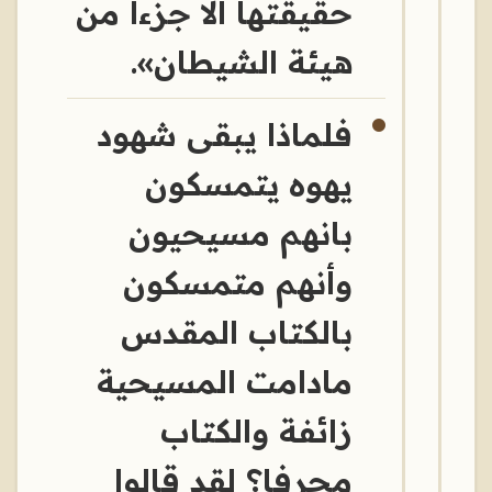
حقيقتها الا جزءا من
هيئة الشيطان».
فلماذا يبقى شهود
يهوه يتمسكون
بانهم مسيحيون
وأنهم متمسكون
بالكتاب المقدس
مادامت المسيحية
زائفة والكتاب
محرفا؟ لقد قالوا