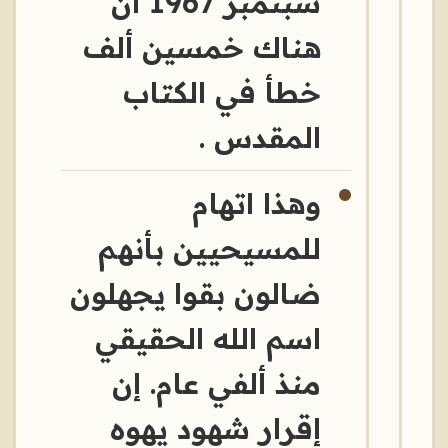
سبتمبر 1967 أن
هناك خمسين ألف
خطأ في الكتاب
المقدس .
وهذا اتهام
للمسيحيين بأنهم
ضالون بقوا يجهلون
اسم الله الحقيقي
منذ ألفي عام. إن
إقرار شهود يهوه