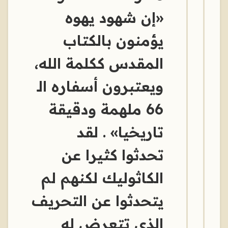
«إن شهود يهوه
يؤمنون بالكتاب
المقدس ككلمة الله،
ويعتبرون أسفاره الـ
66 ملهمة ودقيقة
تاريخيا» . لقد
تحدثوا كثيرا عن
الكاثوليك لكنهم لم
يتحدثوا عن التحريف
الذي تتعرض له