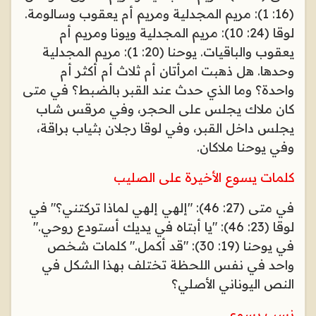
(16: 1): مريم المجدلية ومريم أم يعقوب وسالومة.
لوقا (24: 10): مريم المجدلية ويونا ومريم أم
يعقوب والباقيات. يوحنا (20: 1): مريم المجدلية
وحدها. هل ذهبت امرأتان أم ثلاث أم أكثر أم
واحدة؟ وما الذي حدث عند القبر بالضبط؟ في متى
كان ملاك يجلس على الحجر، وفي مرقس شاب
يجلس داخل القبر، وفي لوقا رجلان بثياب براقة،
وفي يوحنا ملاكان
.
كلمات يسوع الأخيرة على الصليب
في متى (27: 46): "إلهي إلهي لماذا تركتني؟" في
لوقا (23: 46): "يا أبتاه في يديك أستودع روحي."
في يوحنا (19: 30): "قد أكمل." كلمات شخص
واحد في نفس اللحظة تختلف بهذا الشكل في
النص اليوناني الأصلي؟
نسب يسوع