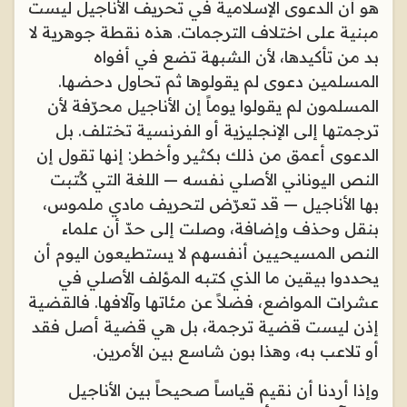
هو أن الدعوى الإسلامية في تحريف الأناجيل ليست
مبنية على اختلاف الترجمات. هذه نقطة جوهرية لا
بد من تأكيدها، لأن الشبهة تضع في أفواه
المسلمين دعوى لم يقولوها ثم تحاول دحضها.
المسلمون لم يقولوا يوماً إن الأناجيل محرّفة لأن
ترجمتها إلى الإنجليزية أو الفرنسية تختلف. بل
الدعوى أعمق من ذلك بكثير وأخطر: إنها تقول إن
النص اليوناني الأصلي نفسه — اللغة التي كُتبت
بها الأناجيل — قد تعرّض لتحريف مادي ملموس،
بنقل وحذف وإضافة، وصلت إلى حدّ أن علماء
النص المسيحيين أنفسهم لا يستطيعون اليوم أن
يحددوا بيقين ما الذي كتبه المؤلف الأصلي في
عشرات المواضع، فضلاً عن مئاتها وآلافها. فالقضية
إذن ليست قضية ترجمة، بل هي قضية أصل فقد
أو تلاعب به، وهذا بون شاسع بين الأمرين
.
وإذا أردنا أن نقيم قياساً صحيحاً بين الأناجيل