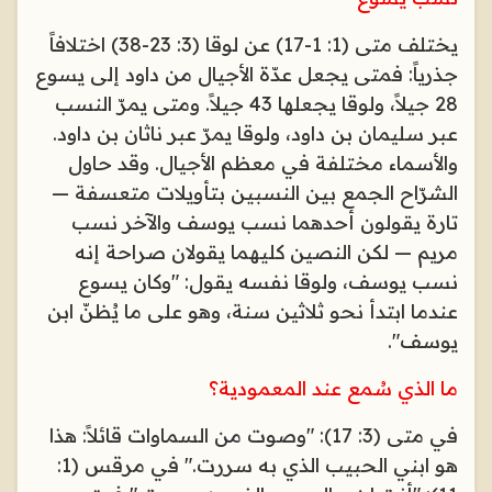
يختلف متى (1: 1-17) عن لوقا (3: 23-38) اختلافاً
جذرياً: فمتى يجعل عدّة الأجيال من داود إلى يسوع
28 جيلاً، ولوقا يجعلها 43 جيلاً. ومتى يمرّ النسب
عبر سليمان بن داود، ولوقا يمرّ عبر ناثان بن داود.
والأسماء مختلفة في معظم الأجيال. وقد حاول
الشرّاح الجمع بين النسبين بتأويلات متعسفة —
تارة يقولون أحدهما نسب يوسف والآخر نسب
مريم — لكن النصين كليهما يقولان صراحة إنه
نسب يوسف، ولوقا نفسه يقول: "وكان يسوع
عندما ابتدأ نحو ثلاثين سنة، وهو على ما يُظنّ ابن
يوسف
."
ما الذي سُمع عند المعمودية؟
في متى (3: 17): "وصوت من السماوات قائلاً: هذا
هو ابني الحبيب الذي به سررت." في مرقس (1: