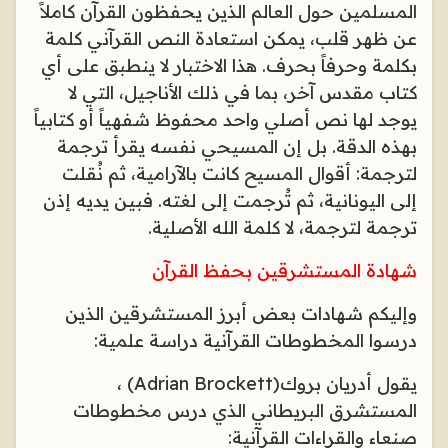
المسلمين حول العالم الذين يحفظون القرآن كاملاً
عن ظهر قلب، يمكن استعادة النص القرآني كلمة
بكلمة وحرفاً بحرف. هذا الاختبار لا ينطبق على أي
كتاب مقدس آخر، بما في ذلك الأناجيل، التي لا
يوجد لها نص أصلي واحد محفوظ شفهياً أو كتابياً
بهذه الدقة. بل إن المسيحي نفسه يقرأ ترجمة
لترجمة: أقوال المسيح كانت بالآرامية، ثم نُقلت
إلى اليونانية، ثم تُرجمت إلى لغته. فبين يديه إذن
ترجمة لترجمة، لا كلمة الله الأصلية
.
شهادة المستشرقين بحفظ القرآن
وإليكم شهادات بعض أبرز المستشرقين الذين
درسوا المخطوطات القرآنية دراسة علمية
:
يقول أدريان بروك
(Adrian Brockett)
،
المستشرق البريطاني الذي درس مخطوطات
صنعاء والقراءات القرآنية: