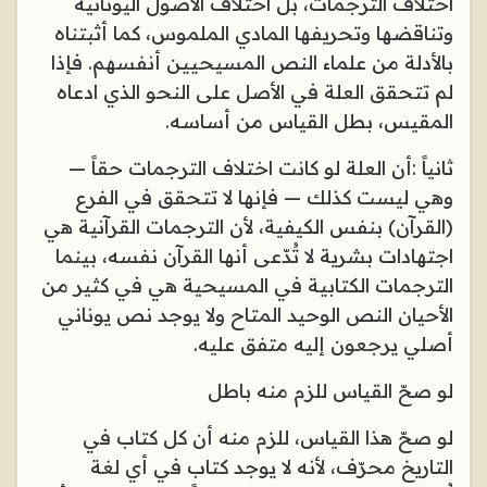
اختلاف الترجمات، بل اختلاف الأصول اليونانية
وتناقضها وتحريفها المادي الملموس، كما أثبتناه
بالأدلة من علماء النص المسيحيين أنفسهم. فإذا
لم تتحقق العلة في الأصل على النحو الذي ادعاه
المقيس، بطل القياس من أساسه
.
ثانياً
:
أن العلة لو كانت اختلاف الترجمات حقاً —
وهي ليست كذلك — فإنها لا تتحقق في الفرع
(القرآن) بنفس الكيفية، لأن الترجمات القرآنية هي
اجتهادات بشرية لا تُدّعى أنها القرآن نفسه، بينما
الترجمات الكتابية في المسيحية هي في كثير من
الأحيان النص الوحيد المتاح ولا يوجد نص يوناني
أصلي يرجعون إليه متفق عليه
.
لو صحّ القياس للزم منه باطل
لو صحّ هذا القياس، للزم منه أن كل كتاب في
التاريخ محرّف، لأنه لا يوجد كتاب في أي لغة