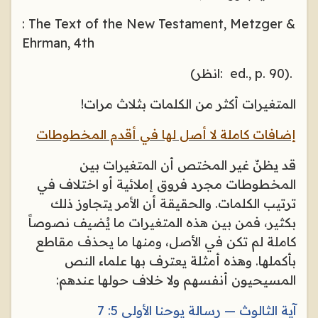
: The Text of the New Testament, Metzger &
Ehrman, 4th
ed., p. 90).
:انظر)
المتغيرات أكثر من الكلمات بثلاث مرات
!
إضافات كاملة لا أصل لها في أقدم المخطوطات
قد يظنّ غير المختص أن المتغيرات بين
المخطوطات مجرد فروق إملائية أو اختلاف في
ترتيب الكلمات. والحقيقة أن الأمر يتجاوز ذلك
بكثير، فمن بين هذه المتغيرات ما يُضيف نصوصاً
كاملة لم تكن في الأصل، ومنها ما يحذف مقاطع
بأكملها. وهذه أمثلة يعترف بها علماء النص
المسيحيون أنفسهم ولا خلاف حولها عندهم
:
آية الثالوث — رسالة يوحنا الأولى 5: 7