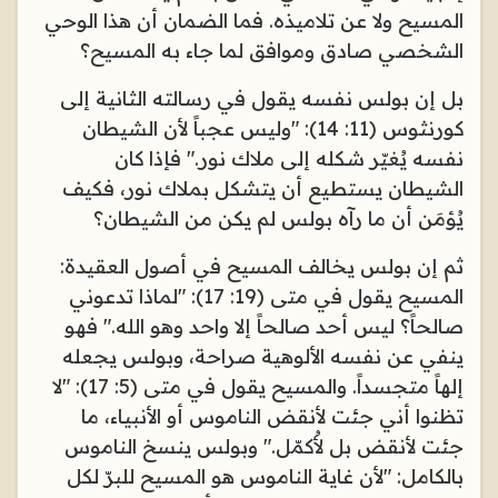
المسيح ولا عن تلاميذه. فما الضمان أن هذا الوحي
الشخصي صادق وموافق لما جاء به المسيح؟
بل إن بولس نفسه يقول في رسالته الثانية إلى
كورنثوس (11: 14): "وليس عجباً لأن الشيطان
نفسه يُغيّر شكله إلى ملاك نور." فإذا كان
الشيطان يستطيع أن يتشكل بملاك نور، فكيف
يُؤمَن أن ما رآه بولس لم يكن من الشيطان؟
ثم إن بولس يخالف المسيح في أصول العقيدة:
المسيح يقول في متى (19: 17): "لماذا تدعوني
صالحاً؟ ليس أحد صالحاً إلا واحد وهو الله." فهو
ينفي عن نفسه الألوهية صراحة، وبولس يجعله
إلهاً متجسداً. والمسيح يقول في متى (5: 17): "لا
تظنوا أني جئت لأنقض الناموس أو الأنبياء، ما
جئت لأنقض بل لأُكمّل." وبولس ينسخ الناموس
بالكامل: "لأن غاية الناموس هو المسيح للبرّ لكل