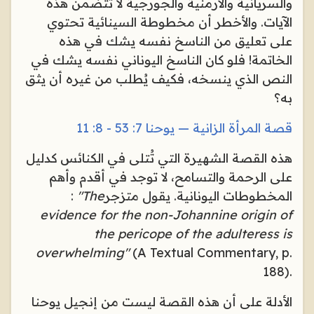
والسريانية والأرمنية والجورجية لا تتضمن هذه
الآيات. والأخطر أن مخطوطة السينائية تحتوي
على تعليق من الناسخ نفسه يشك في هذه
الخاتمة! فلو كان الناسخ اليوناني نفسه يشك في
النص الذي ينسخه، فكيف يُطلب من غيره أن يثق
به؟
قصة المرأة الزانية — يوحنا 7: 53 - 8: 11
هذه القصة الشهيرة التي تُتلى في الكنائس كدليل
على الرحمة والتسامح، لا توجد في أقدم وأهم
المخطوطات اليونانية. يقول متزجر
"The
:
evidence for the non-Johannine origin of
the pericope of the adulteress is
overwhelming"
(A Textual Commentary, p.
188).
الأدلة على أن هذه القصة ليست من إنجيل يوحنا