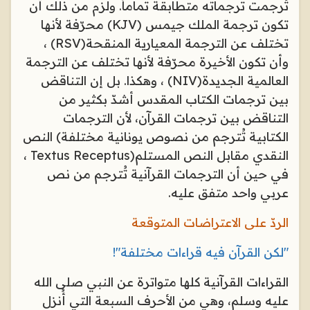
تُرجمت ترجماته متطابقة تماماً. ولزم من ذلك أن
تكون ترجمة الملك جيمس
(KJV)
محرّفة لأنها
تختلف عن الترجمة المعيارية المنقحة
(RSV)
،
وأن تكون الأخيرة محرّفة لأنها تختلف عن الترجمة
العالمية الجديدة
(NIV)
، وهكذا. بل إن التناقض
بين ترجمات الكتاب المقدس أشدّ بكثير من
التناقض بين ترجمات القرآن، لأن الترجمات
الكتابية تُترجم من نصوص يونانية مختلفة
(
النص
النقدي مقابل النص المستلم
Textus Receptus)
،
في حين أن الترجمات القرآنية تُترجم من نص
عربي واحد متفق عليه
.
الردّ على الاعتراضات المتوقعة
"
لكن القرآن فيه قراءات مختلفة
!"
القراءات القرآنية كلها متواترة عن النبي صلى الله
عليه وسلم، وهي من الأحرف السبعة التي أُنزل