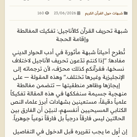
160
23/06/2026
شبهات حول القرآن الكريم
شبهة تحريف القرآن كالأناجيل: تفكيك المغالطة
وإقامة الحجة
تُطرح أحياناً شبهة مأثورة في أدب الحوار الديني
مفادها: "إذا كنتم تدّعون تحريف الأناجيل لاختلاف
نسخها، فقرآنكم كذلك محرّف، لأن ترجماته إلى
الإنجليزية وغيرها تختلف." وهذه المقولة — على
إيجازها وظاهر منطقيتها — تتضمن مغالطة
منهجية جسيمة سنفككها في هذه المقالة تفكيكاً
علمياً دقيقاً، مستعينين بشهادات أبرز علماء النص
الكتابي المسيحيين أنفسهم، لنبيّن أن الفارق بين
الحالتين ليس فارقاً درجياً بل فارقاً نوعياً جوهرياً
.
إن أول ما يجب تقريره قبل الدخول في التفاصيل