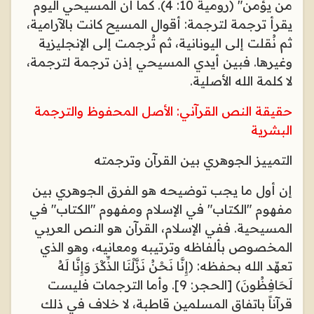
من يؤمن" (رومية 10: 4). كما أن المسيحي اليوم
يقرأ ترجمة لترجمة: أقوال المسيح كانت بالآرامية،
ثم نُقلت إلى اليونانية، ثم تُرجمت إلى الإنجليزية
وغيرها. فبين أيدي المسيحي إذن ترجمة لترجمة،
لا كلمة الله الأصلية
.
حقيقة النص القرآني: الأصل المحفوظ والترجمة
البشرية
التمييز الجوهري بين القرآن وترجمته
إن أول ما يجب توضيحه هو الفرق الجوهري بين
مفهوم "الكتاب" في الإسلام ومفهوم "الكتاب" في
المسيحية. ففي الإسلام، القرآن هو النص العربي
المخصوص بألفاظه وترتيبه ومعانيه، وهو الذي
تعهّد الله بحفظه: ﴿إِنَّا نَحْنُ نَزَّلْنَا الذِّكْرَ وَإِنَّا لَهُ
لَحَافِظُونَ﴾ [الحجر: 9]. وأما الترجمات فليست
قرآناً باتفاق المسلمين قاطبة، لا خلاف في ذلك