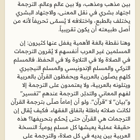
بين مذهب ومذهب، ولا بين عالم وعالم. الترجمة
اجتهاد بشري في نقل المعنى، والاجتهاد البشري
يختلف بالطبع، واختلافه لا يُسمّى تحريفاً لأنه من
أصل طبيعته أن يكون تقريبياً
.
وهنا نقطة بالغة الأهمية يغفل عنها كثيرون: إن
المسلمين غير العرب أنفسهم لا يُقرون الترجمات
في الصلاة ولا في التلاوة ولا في الحفظ. فالمسلم
التركي والمسلم الإندونيسي والمسلم النيجيري
كلهم يصلّون بالعربية ويحفظون القرآن بالعربية
ويتلونه بالعربية، ولا يعتمدون على الترجمة إلا
لفهم المعاني والتدبّر. الترجمة عندهم "تفسير"
و"بيان" لا "قرآن". ولو أن إماماً صلّى بترجمة القرآن
لكانت صلاته باطلة باتفاق الفقهاء. فكيف يُقال إن
الترجمات هي القرآن حتى يُحكم بتحريفها؟ هذه
حقيقة عملية يعيشها كل مسلم يومياً: النسخة
العربية بين يديه في كل صلاة، والترجمة على