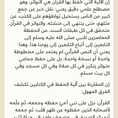
إن الآلية التي حُفظ بها القرآن هي التواتر، وهو
مصطلح علمي دقيق يعني: نقل خبر عن جمع
كبير من الناس يستحيل تواطؤهم على الكذب، عن
مثلهم، حتى ينتهي إلى منشئه. والتواتر في القرآن
متحقق في كل طبقات السند، من الحفظة
المعاصرين للنبي صلى الله عليه وسلم إلى
التابعين إلى أتباع التابعين إلى يومنا هذا. وهذا
يعني أن النص القرآني لم يعتمد على مخطوطة
واحدة أو نسخة واحدة، بل على حفظ جماعي
متواتر يتكرر في كل صلاة وفي كل مسجد وفي
كل بيت مسلم
.
إن المقارنة بين آلية الحفظ في الكتابين تكشف
الفرق المهول
:
القرآن: نزل على نبي أميّ حفظه وجمعه، ثم علّمه
لأصحابه الذين حفظوه عن ظهر قلب، ثم جمعه
أبو بكر الصديق في مصحف واحد في حياة كثير