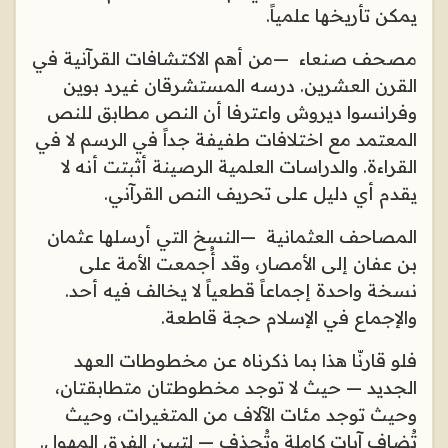
يمكن تأريخها علمياً
.
مصحف صنعاء
—
من أهم الاكتشافات القرآنية في
القرن العشرين. درسه المستشرقان غيرد بوين
وفرانسوا ديروش واعترفا أن النص مطابق للنص
المعتمد مع اختلافات طفيفة جداً في الرسم لا في
القراءة. والدراسات العلمية الرصينة أثبتت أنه لا
يقدم أي دليل على تحريف النص القرآني
.
المصاحف العثمانية
—
النسخ التي أرسلها عثمان
بن عفان إلى الأمصار، وقد أُجمعت الأمة على
نسخة واحدة إجماعاً قطعياً لا يخالف فيه أحد.
والإجماع في الإسلام حجة قاطعة
.
فلو قارنّا هذا بما ذكرناه عن مخطوطات العهد
الجديد — حيث لا توجد مخطوطتان متطابقتان،
وحيث توجد مئات الآلاف من المتغيرات، وحيث
تُضاف آيات كاملة وتُحذف — لتبين الفرق المهول
.