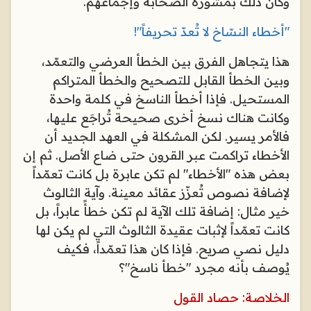
وكان ذلك بمشورة الصحابة وإجماعهم
.
"
أخطاء النسّاخ لا تُعدّ تحريفاً
!"
هذا يتجاهل الفرق بين الخطأ العرضي والتعمّد،
وبين الخطأ القابل للتصحيح والخطأ المتراكم
المستحيل. فإذا أخطأ الناسخ في كلمة واحدة
وكانت هناك نسخ أخرى صحيحة تُراجَع عليها،
فالأمر يسير. لكن المشكلة في العهد الجديد أن
الأخطاء تراكمت عبر القرون حتى ضاع الأصل. ثم إن
بعض هذه "الأخطاء" لم تكن عابرة بل كانت تعمّداً
لإضافة نصوص تُعزّز عقائد معينة. وآية الثالوث
خير مثال: إضافة تلك الآية لم تكن خطأً عابراً، بل
كانت تعمّداً لإثبات عقيدة الثالوث التي لم يكن لها
دليل نصي صريح. فإذا كان هذا تعمّداً، فكيف
يُوصف بأنه مجرد "خطأ ناسخ"؟
الخلاصة: حصاد القول