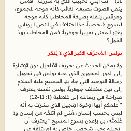
11): "أنت ابني الحبيب الذي به سررت." فمتى
ينقل الصوت بصيغة الغائب كأنه موجه للجموع،
ومرقس ينقله بصيغة المخاطب كأنه موجه
ليسوع شخصياً. هذا اختلاف في النص اليوناني
يغيّر المعنى تغييراً جوهرياً: فمن المخاطب بهذا
القول؟
بولس: المُحرِّف الأكبر الذي لا يُذكر
ولا يمكن الحديث عن تحريف الأناجيل دون الإشارة
إلى الدور المحوري الذي لعبه بولس في تحويل
رسالة التوحيد التي جاء بها المسيح عليه السلام
إلى دين مختلف جوهرياً. بولس نفسه يعترف
صراحة في رسالته إلى غلاطية (1: 11-12):
"أُعلمكم أيها الإخوة الإنجيل الذي بشرّت به أنه
ليس بحسب إنسان، لأنني لم أتلقّه من إنسان ولا
عُلّمتُه، بل بإعلان يسوع المسيح." يعترف أن
إنجيله وحي شخصي خاص به لم يتلقّه عن