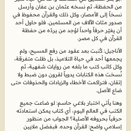
من الحفظة، ثم نسخه عثمان بن عفان وأرسل
نسخاً إلى الأمصار، وكل ذلك والقرآن محفوظ في
صدور مئات الآلاف من المسلمين. فلو حاول أحد
أن يغيّر حرفاً واحداً لوُجد من يردّه من حفظة
القرآن في كل مصر
.
الأناجيل: كُتبت بعد عقود من رفع المسيح، ولم
يجمعها أحد في حياة التلاميذ، بل ظلت متفرقة،
وكل كاتب كتب ما بلغه من روايات شفهية، ثم
نُسخت هذه الكتابات يدوياً لقرون دون ضبط ولا
إتقان، فتراكمت الأخطاء والزيادات والحذوفات حتى
ضاع الأصل
.
وهنا يأتي اختبار بلاغي حاسم: لو ضاعت جميع
الكتب في العالم اليوم، أي كتاب يمكن استعادته
حرفياً بحروفه الأصلية؟ الجواب من منظور
إسلامي واضح: القرآن وحده. فبفضل ملايين