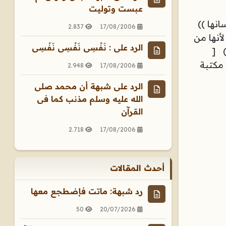
عبست وتوليت
نها ))
2.837
17/08/2006
أنها من
الرد على : نَفْسِى نَفْسِى نَفْسِى
) [
 مكتبة
2.948
17/08/2006
الرد على شبهة أن محمد صلى
الله عليه وسلم مذنب كما فى
القرآن
2.718
17/08/2006
أحدث المقالات
رد شبهة: ماتت فإضطجع معها
50
20/07/2026