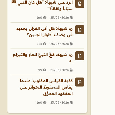
الرد على شبهة: "هل كان النبي ﷺ
سبّاباً ولعّاناً؟"
160
25/06/2026
رد شبهة: هل أتى القرآن بجديد
في وصف أطوار الجنين؟
128
25/06/2026
رد شبهة: مَجِّ النبيِّ للماءِ والتبركِ
به
99
24/06/2026
كذبة القياس المقلوب: عندما
يُقاس المحفوظ المتواتر على
المفقود الممزّق
160
23/06/2026