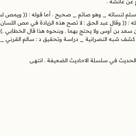
ن عائشة .
سلم لنسائه _ وهو صائم _ صحيح . أما قوله : (( ويمص لسا
ه : (( وقال عبد الحق : لا تصح هذه الزيادة في مص اللسان ل
سعد بن أوس ولا يحتج بهما . وبنحوه هذا قال الخطابي .)
ي كشف شبه النصرانية _ دراسة وتحقيق د : سالم القرني _
ني الحديث في سلسلة الاحاديث الضعيفة . انتهى