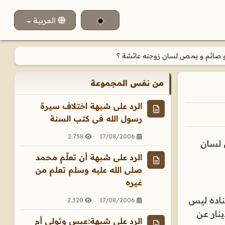
اختر لغتك
العربية
و صائم و يمص لسان زوجته عائشة ؟
من نفس المجموعة
الرد على شبهة اختلاف سيرة
رسول الله فى كتب السنة
2.758
17/08/2006
 لسان
الرد على شبهة أن تعلّم محمد
صلى الله عليه وسلم تعلم من
غيره
سناده ليس
2.320
17/08/2006
نار عن
الرد على شبهة:عبس وتولى أم