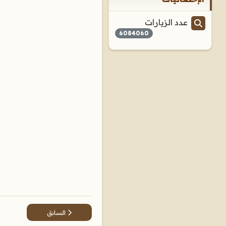
عدد الزيارات
6084060
المقال السابق: ما معنى قو
السابق