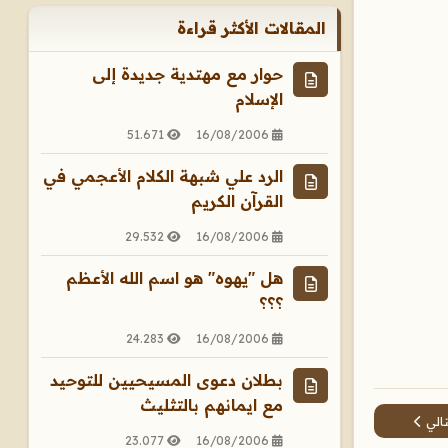
المقالات الأكثر قراءة
حوار مع مهتدية جديدة إلى
الإسلام
51.671
16/08/2006
الرد علي شبهة الكلام الأعجمي في
القرآن الكريم
29.532
16/08/2006
هل "يهوه" هو اسم الله الأعظم
؟؟؟
24.283
16/08/2006
بطلان دعوى المسيحيين للتوحيد
مع ايمانهم بالتثليث
مقال التالي: ما معنى مقولة ما أرى ربك إلا يسارع في هواك ؟
تالي
23.077
16/08/2006