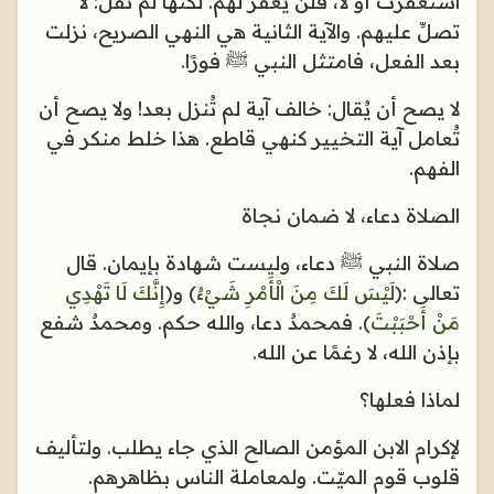
استغفرت أو لا، فلن يُغفر لهم. لكنها لم تقل: لا
تصلِّ عليهم. والآية الثانية هي النهي الصريح، نزلت
بعد الفعل، فامتثل النبي ﷺ فورًا
.
لا يصح أن يُقال: خالف آية لم تُنزل بعد! ولا يصح أن
تُعامل آية التخيير كنهي قاطع. هذا خلط منكر في
الفهم
.
الصلاة دعاء، لا ضمان نجاة
صلاة النبي ﷺ دعاء، وليست شهادة بإيمان. قال
تعالى
:
﴿
لَيْسَ لَكَ مِنَ الْأَمْرِ شَيْءٌ
﴾
و﴿
إِنَّكَ لَا تَهْدِي
مَنْ أَحْبَبْتَ
﴾. فمحمدٌ دعا، والله حكم. ومحمدٌ شفع
بإذن الله، لا رغمًا عن الله
.
لماذا فعلها؟
لإكرام الابن المؤمن الصالح الذي جاء يطلب. ولتأليف
قلوب قوم الميّت. ولمعاملة الناس بظاهرهم.