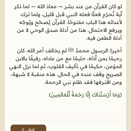
لو كان القرآن من عند بشر — معاذ الله — لما ذكر
آية تُحرّم فعلًا فعله النبي قبل قليل، ولما ترك
لأعدائه هذا الباب مفتوحًا. القرآن يُصحّح ويُوجّه
ويرفع الاحتمال. هذا من أدلة صدق الوحي لا من
أدلة الطعن فيه
.
أخيرا: الرسول
محمدٌ ﷺ لم يخالف أمر الله. كان
رحيمًا بمن آذاه، حليمًا مع من عاداه، رفيقًا بالابن
المؤمن، حكيمًا في تأليف القلوب، ثم لما نزل النهي
الصريح وقف عنده في الحال. هذه منقبة لا شبهة،
ومن اقترفها فقد ظلم نبي الرحمة
.
﴿وَمَا أَرْسَلْنَاكَ إِلَّا رَحْمَةً لِّلْعَالَمِينَ﴾
المقال التالي: شبهة ح
التالي