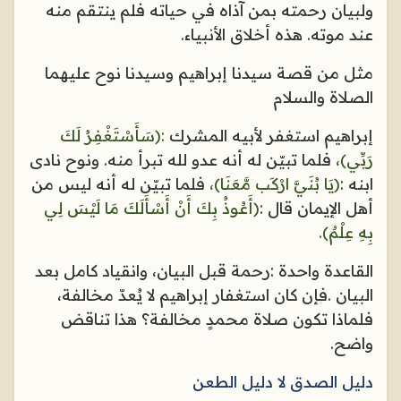
ولبيان رحمته بمن آذاه في حياته فلم ينتقم منه
عند موته. هذه أخلاق الأنبياء
.
مثل من قصة سيدنا إبراهيم وسيدنا نوح عليهما
الصلاة والسلام
إبراهيم استغفر لأبيه المشرك
:
﴿سَأَسْتَغْفِرُ لَكَ
رَبِّي﴾
،
فلما تبيّن له أنه عدو لله تبرأ منه. ونوح نادى
ابنه
:
﴿يَا بُنَيَّ ارْكَب مَّعَنَا﴾
،
فلما تبيّن له أنه ليس من
أهل الإيمان قال
:
﴿أَعُوذُ بِكَ أَنْ أَسْأَلَكَ مَا لَيْسَ لِي
بِهِ عِلْمٌ﴾
.
القاعدة واحدة
:
رحمة قبل البيان، وانقياد كامل بعد
البيان
.
فإن كان استغفار إبراهيم لا يُعدّ مخالفة،
فلماذا تكون صلاة محمدٍ مخالفة؟ هذا تناقض
واضح
.
دليل الصدق لا دليل الطعن