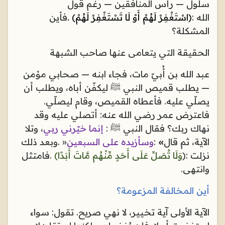
سلول — رأس المنافقين — رغم قول
الله
:
﴿اسْتَغْفِرْ لَهُمْ أَوْ لَا تَسْتَغْفِرْ لَهُمْ﴾
.
فأين
المشكلة؟
الحقيقة التي يتعامى عنها صاحب الشبهة
عبد الله بن أُبيّ مات، فجاء ابنه — صحابي مؤمن
— يطلب قميص النبي ﷺ ليكفّن أباه، ويطلب أن
يصلّي عليه. فأعطاه القميص، وقام ليصلّي.
فاعترض عمر رضي الله عنه: أتصلي عليه وقد
نهاك ربك؟ فقال النبي ﷺ
:
إنما خيّرني ربي
، وتلا
الآية، ثم قال
«
:
وسأزيده على السبعين
»
.
وبعد ذلك
نزلت
:
﴿
وَلَا تُصَلِّ عَلَى أَحَدٍ مِّنْهُم مَّاتَ أَبَدًا﴾
.
فامتثل
وانتهى
.
أين المخالفة المزعومة؟
الآية الأولى آية تخيير، لا نهي صريح. تقول: سواء