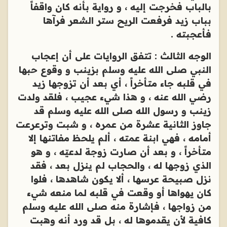
بالباب فخرجت إليه ، و رواية بأنه كان واقفاً
بباب زيد فرفعت الريح ستر الشعر فرآها
فأعجبته .
الوجه الثالث : تتفق الروايات على أن إعجاب
النبي صلى الله عليه وسلم بزينب و وقوع حبها
في قلبه جاء متأخراً ، أي بعد أن تزوجها زيد
رضي الله عنه ، و هذا شيء عجيب ، فلقد ولدت
زينب و رسول الله صلى الله عليه وسلم قد
جاوز الثانية عشرة من عمره ، و شبت وترعرعت
أمامه ، فهي ابنة عمته ، ألم يلحظ مفاتنها إلا
متأخراً ، و بعد أن صارت زوجة لدعيّه ، و هو
الذي زوجها له ، والحجاب لم ينزل بعد ، فقد
نزل صبيحة عرسها ، ألا يكون شاهدها ، فلوا
كان يهواها أو وقعت في قلبه لما منعه شيء
من زواجها ، فإشارة منه صلى الله عليه وسلم
كافية لأن يقدموها له ، بل قد ورد أنه وهبت