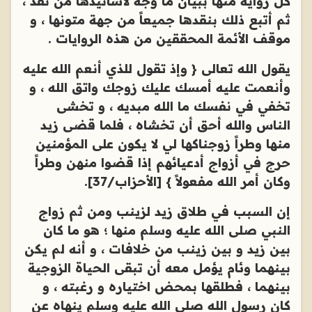
كل رواية منها ببيان ما وجّه لأسانيدها من نقد ،
ثم أتبع ذلك بنقدها جميعاً من جهة متونها ، و
موقف الأئمة المحققين من هذه الروايات .
يقول الله تعالى { وإذ تقول للذي أنعم الله عليه
وأنعمت عليه أمسك عليك زوجك واتق الله ، و
تخفي في نفسك ما الله مبديه ، و تخشى
الناس والله أحق أن تخشاه ، فلما قضى زيد
منها وطراً زوجناكها لي لا يكون على المؤمنين
حرج في أزواج أدعيائهم إذا قضوا منهن وطراً
وكان أمر الله مفعولاً } [الأحزاب/37].
إن السبب في طلاق زيد لزينب ومن ثم زواج
النبي صلى الله عليه وسلم منها ؛ هو ما كان
بين زيد و بين زينب من خلافات ، و أنه لم يكن
بينهما وئام يؤمل معه أن تبقى الحياة الزوجية
بينهما ، فطلقها بمحض اختياره و رغبته ، و
كان رسول الله صلى الله عليه وسلم ينهاه عن