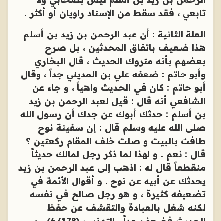
تابعي ، فقد سقط من الإسناد راويان أو أكثر .
العلة الثانية : أن عبد الرحمن بن زيد بن أسلم
هذا ضعيف باتفاق المحدثين ، بل صرح
بعضهم بأنه متروك الحديث ، قال البخاري
وأبو حاتم : ضعفه علي بن المديني جداً ، وقال
أبو حاتم : كان في الحديث واهياً ، و جاء عن
الشافعي أنه قال : قيل لعبد الرحمن بن زيد
بن أسلم : حدثك أبوك عن جدك أن رسول الله
صلى الله عليه وسلم قال : إن سفينة نوح
طافت بالبيت و صلت خلف المقام ركعتين ؟
قال : نعم . و لهذا لما ذكر رجل لمالك حديثاً
منقطعاً قال له : اذهب إلى عبد الرحمن بن زيد
يحدثك عن أبيه عن نوح . و أقوال الأئمة في
تضعيفه كثيرة ، و هو رجل صالح في نفسه
لكنه شغل بالعبادة والتقشف عن حفظ
الحديث فضعف جداً . التهذيب (6/178) . و