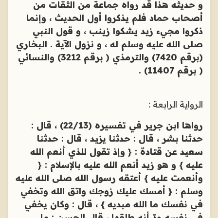
و حديثه هذا قد رواه جماعة من الثقات من
أصحاب حماد فلم يذكروا أول الحديث ، وإنما
ذكروا مجيء زيد يشكوا زينب ، و قول النبي
صلى الله عليه وسلم له ، و نزول الآية . البخاري
(برقم 7420) والترمذي ( برقم 3212) والنسائي
( برقم 11407) .
الرواية الرابعة :
رواها ابن جرير في تفسيره (22/13) ، قال :
حدثنا بشر ، قال : حدثنا يزيد ، قال : حدثنا
سعيد عن قتادة : { وإذ تقول للذي أنعم الله
عليه } و هو زيد أنعم الله عليه بالإسلام : {
وأنعمت عليه } أعتقه رسول الله صلى الله عليه
وسلم : { أمسك عليك زوجك واتق الله وتخفي
في نفسك ما الله مبديه } ، قال : وكان يخفي
في نفسه ودّ أنه طلقها ، قال الحسن : ما