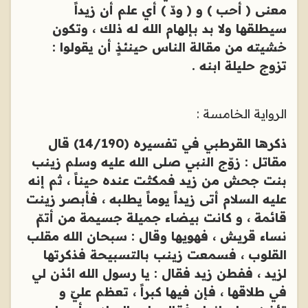
معنى ( أحب ) و ( ودّ ) أي علم أن زيداً
سيطلقها ولا بد بإلهام الله له ذلك ، وتكون
خشيته من مقالة الناس حينئذٍ أن يقولوا :
تزوج حليلة ابنه .
الرواية الخامسة :
ذكرها القرطبي في تفسيره (14/190) قال
مقاتل : زوّج النبي صلى الله عليه وسلم زينب
بنت جحش من زيد فمكثت عنده حيناً ، ثم إنه
عليه السلام أتى زيداً يوماً يطلبه ، فأبصر زينت
قائمة ، و كانت بيضاء جميلة جسيمة من أتمّ
نساء قريش ، فهويها وقال : سبحان الله مقلب
القلوب ، فسمعت زينب بالتسبيحة فذكرتها
لزيد ، ففطن زيد فقال : يا رسول الله ائذن لي
في طلاقها ، فإن فيها كبراً ، تعظم عليّ و