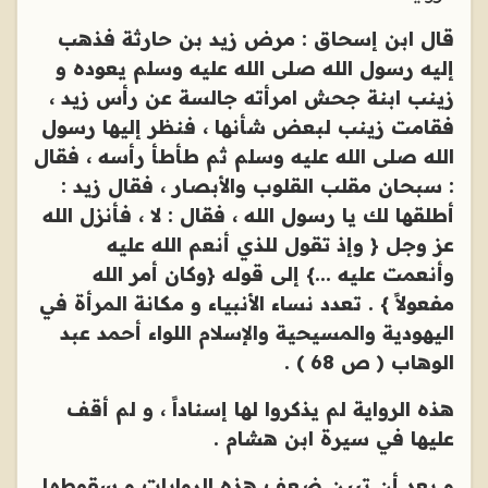
قال ابن إسحاق : مرض زيد بن حارثة فذهب
إليه رسول الله صلى الله عليه وسلم يعوده و
زينب ابنة جحش امرأته جالسة عن رأس زيد ،
فقامت زينب لبعض شأنها ، فنظر إليها رسول
الله صلى الله عليه وسلم ثم طأطأ رأسه ، فقال
: سبحان مقلب القلوب والأبصار ، فقال زيد :
أطلقها لك يا رسول الله ، فقال : لا ، فأنزل الله
عز وجل { وإذ تقول للذي أنعم الله عليه
وأنعمت عليه ...} إلى قوله {وكان أمر الله
مفعولاً } . تعدد نساء الأنبياء و مكانة المرأة في
اليهودية والمسيحية والإسلام اللواء أحمد عبد
الوهاب ( ص 68 ) .
هذه الرواية لم يذكروا لها إسناداً ، و لم أقف
عليها في سيرة ابن هشام .
و بعد أن تبين ضعف هذه الروايات و سقوطها