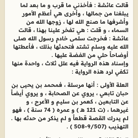
قالت عائشة : فأخذني ما قرب و ما بعد لما
يبلغنا من جمالها ، وأخرى هي أعظم الأمور
وأشرفها ما صنع الله لها ، زوجها الله من
السماء ، و قلت : هي تفخر علينا بهذا ، قالت
عائشة : فخرجت سلمى خادم رسول الله صلى
الله عليه وسلم تشتد فتحدثها بذلك ، فأعطتها
أوضاحاً حلي من الفضة عليها .
وإسناد هذه الرواية فيه علل ثلاث ، واحدة منها
تكفي لرد هذه الرواية :
العلة الأولى : أنها مرسلة ، فمحمد بن يحيى بن
حبان تابعي ، يروي عن الصحابة ، و يروي أيضاً
عن التابعين ، كعمر بن سليم و الأعرج ، و
غيرهما ، (ت 121 هـ ) و عمره ( 74 سنة ) ، فهو
لم يدرك القصة قطعاً و لم يذكر من حدثه بها .
التهذيب (9/507-508 ) .