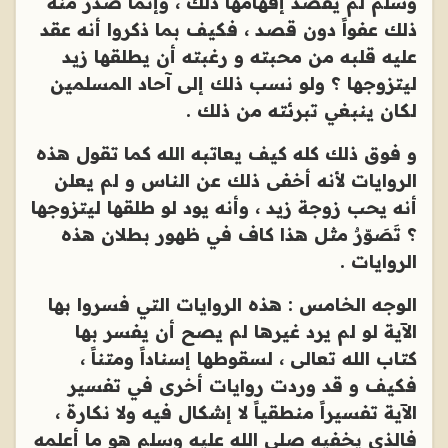
وسلم لم يقصد إفهامها ذلك ، وإنما صدر منه
ذلك عفواً دون قصد ، فكيف بما ذكروا أنه عقد
عليه قلبه من محبته و رغبته أن يطلقها زيد
ليتزوجها ؟ ولو نسب ذلك إلى آحاد المسلمين
لكان ينبغي تبرئته من ذلك .
و فوق ذلك كله كيف يعاتبه الله كما تقول هذه
الروايات لأنه أخفى ذلك عن الناس و لم يعلن
أنه يحب زوجة زيد ، وأنه يود لو طلقها ليتزوجها
؟ تَصَوّرٌ مثل هذا كاف في ظهور بطلان هذه
الروايات .
الوجه الخامس : هذه الروايات التي فسروا بها
الآية لو لم يرد غيرها لم يصح أن يفسر بها
كتاب الله تعالى ، لسقوطها إسناداً ومتناً ،
فكيف و قد وردت روايات أخرى في تفسير
الآية تفسيراً منطقياً لا إشكال فيه ولا نكارة ،
فالذي يخفيه صلى الله عليه وسلم هو ما أعلمه