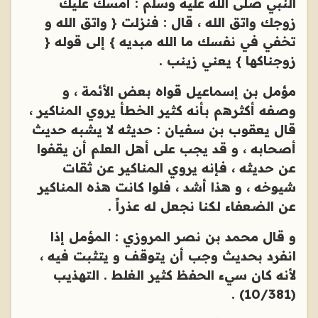
النبي صلى الله عليه وسلم : أمسك عليك
زوجك واتق الله ، قال : فنزلت { واتق الله و
تخفي في نفسك ما الله مبديه } إلى قوله {
زوجناكها } يعني زينب .
مؤمل بن إسماعيل قواه بعض الأئمة ، و
وصفه أكثرهم بأنه كثير الخطأ يروي المناكير ،
قال يعقوب بن سفيان : حديثه لا يشبه حديث
أصحابه ، و قد يجب على أهل العلم أن يقفوا
عن حديثه ، فإنه يروي المناكير عن ثقات
شيوخه ، و هذا أشد ، فلوا كانت هذه المناكير
عن الضعفاء لكنا نجعل له عذراً .
و قال محمد بن نصر المروزي : المؤمل إذا
انفرد بحديث وجب أن يتوقف و يتثبت فيه ،
لأنه كان سيء الحفظ كثير الغلط . التهذيب
(10/381) .