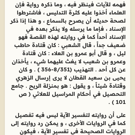
فهمه للآيات فينظر فيه ، وما ذكره رواية فإن
العلماء أخذوا عليه كثرة التدليس ، فاشترطوا
لصحة حديثه أن يصرح بالسماع ، و هذا إذا ذكر
الإسناد ، فإما ما يرسله ولا يذكر بعده في
الإسناد أحداً كما في روايته لهذه القصة فهو
ضعيف جداً ، قال الشعبي : كان قتادة حاطب
ليل ، و قال أبو عمرو بن العلاء : كان قتادة
وعمرو بن شعيب لا يغث عليهما شيء ، يأخذان
عن كل أحد . التهذيب (8/351-356 ) . و كان
يحيى بن سعيد القطان لا يرى إرسال الزهري
وقتادة شيئاً ، و يقول : هو بمنزلة الريح . جامع
التحصيل في أحكام المراسيل للعلائي ( ص
101 ) .
على أن روايته لتفسير الآية ليس فيه تفصيل
كما في الروايات الأخرى ، و يمكن رد روايته إلى
الروايات الصحيحة في تفسير الآية ، فيكون