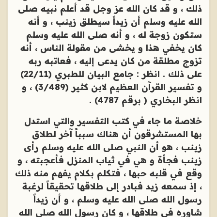
ذلك ، و قد كان الله عز وجل قد أعلم نبيه صلى
الله عليه وسلم أن زيداً سيطلق زينب ، و أنه
ستكون زوجة له ، و أنه صلى الله عليه وسلم
كان يخفي هذا و يخشى من مقولة الناس ، أنه
تزوج مطلقة من كان يدعى إليه ، فعاتبه ربه
على ذلك . انظر : جامع البيان للطبري (22/11)
و تفسير القرآن العظيم لابن كثير (3/489) ، و
انظر البخاري ( برقم 4787) .
خلاصة ما جاء في كتب التفسير والتي استدل
بها المستشرقون أن هناك سبباً آخر لطلاق
زينب ، هو أن النبي صلى الله عليه وسلم رأى
زينب فجأة و هي في ثياب المنزل فأعجبته ، و
وقع في قلبه حبها ، فتكلم بكلام يفهم منه ذلك
، إذ سمعه زيد فبادر إلى طلاقها تحقيقاً لرغبة
رسول الله صلى الله عليه وسلم ، و أن زيداً
شاوره في طلاقها ، و كان رسول الله صلى الله