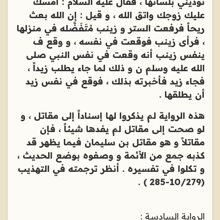
تؤذيني بلسانها ، فقال عليه السلام : أمسك
عليك زوجك واتق الله ، و قيل : إن الله بعث
ريحاً فرفعت الستر و زينب مُتَفَضَّله في منزلها
، فرأى زينب فوقعت في نفسه ، و وقع ف
ينفس زينب أنه وقعت في نفس النبي صلى
الله عليه وسلم ن و ذلك لما جاء يطلب زيداً ،
فجاء زيد فأخبرته بذلك ، فوقع في نفس زيد
أن يطلقها .
هذه الرواية لم يذكروا لها إسناداً إلى مقاتل ، و
لو صحت إلى مقاتل لم يفدها شيئاً ، فإن
مقاتلاً و هو مقاتل بن سليمان فيما يظهر قد
كذبه جمع من الأئمة و وصفوه بوضع الحديث ،
و تكلوا في تفسيره . أنظر ترجمته في التهذيب
(10/279-285 ) .
الرواية السادسة :