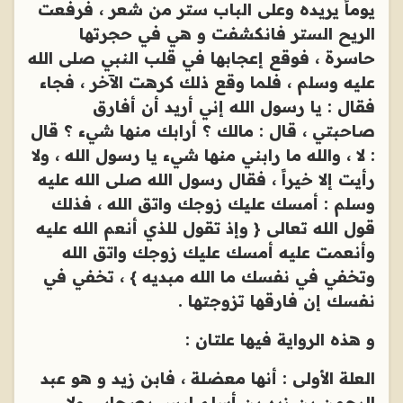
يوماً يريده وعلى الباب ستر من شعر ، فرفعت
الريح الستر فانكشفت و هي في حجرتها
حاسرة ، فوقع إعجابها في قلب النبي صلى الله
عليه وسلم ، فلما وقع ذلك كرهت الآخر ، فجاء
فقال : يا رسول الله إني أريد أن أفارق
صاحبتي ، قال : مالك ؟ أرابك منها شيء ؟ قال
: لا ، والله ما رابني منها شيء يا رسول الله ، ولا
رأيت إلا خيراً ، فقال رسول الله صلى الله عليه
وسلم : أمسك عليك زوجك واتق الله ، فذلك
قول الله تعالى { وإذ تقول للذي أنعم الله عليه
وأنعمت عليه أمسك عليك زوجك واتق الله
وتخفي في نفسك ما الله مبديه } ، تخفي في
نفسك إن فارقها تزوجتها .
و هذه الرواية فيها علتان :
العلة الأولى : أنها معضلة ، فابن زيد و هو عبد
الرحمن بن زيد بن أسلم ليس بصحابي ولا