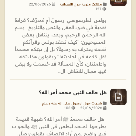
22/06/2026
مقالات منوعة حول النصرانية
127
بولس الطرسوسي رسولٌ أم مُحرِّف؟ قراءة
نقدية في ضوء العقل والنص والتاريخ بسم
الله الرحمن الرحيم، وبعد... يتناقل بعض
المسيحيون: "كيف تنتقد بولس وقرآنكم
نفسه يعترف به رسولاً؟ بل إن نبيّكم محمداً
نقل كلامه في أحاديثه!" ويقولون هذا بثقة
واطمئنان، كأن المسألة قد حُسمت ولا يبقى
فيها مجال للنقاش. ال...
هل خالف النبي محمد أمر الله؟
شبهات حول الرسول صلى الله عليه وسلم
108
22/06/2026
هل خالف محمدٌ ﷺ أمر الله؟ شبهة قديمة
يطرحها الملحد ليطعن في النبي ﷺ. والجواب
فيها واضح لمن أراد الإنصاف. يقولون: صلّى