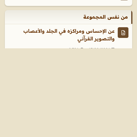
من نفس المجموعة
عن الإحساس ومراكزه في الجلد والأعصاب
والتصوير القرآني
2.796
17/08/2006
المسيح يبشر بالبارقليط - د. منقذ السقار
4.913
17/08/2006
الناصية ووظيفة الفص الجبهي للدماغ
4.471
17/08/2006
بطرس يفضحهم - الجزء الأول
3.775
17/08/2006
إنجيل واحد أم أناجيل ( 1 )