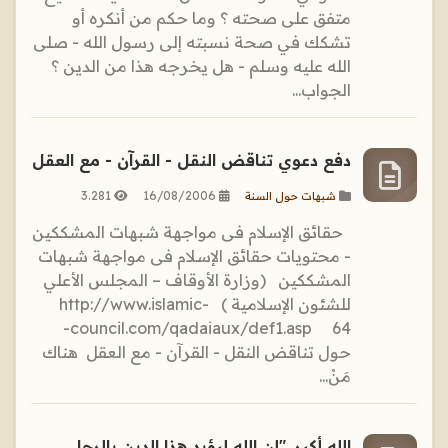
متفق على صحته ؟ وما حكم من أنكره أو
تشكك في صحة نسبته إلى رسول الله - صلى
الله عليه وسلم - هل يخرجه هذا من الدين ؟
الجواب...
دفع دعوي تناقض النقل - القرآن - مع العقل
3.281
16/08/2006
شبهات حول السنة
حقائق الإسلام فى مواجهة شبهات المشككين
- محتويات حقائق الإسلام فى مواجهة شبهات
المشككين (وزارة الأوقاف – المجلس الأعلي
للشئون الإسلامية ) http://www.islamic-
council.com/qadaiaux/def1.asp 64-
حول تناقض النقل - القرآن - مع العقل هناك
مَنْ...
الله أكبر.."إن الله ليؤيد هذا الدين بالرجل