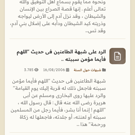
ونحوه مما يقوم بسماع أهل التوفيق والله
تعالى أعلم . إنها قصة الصراع بين الإنسان
والشيطان ، وقد نزل آدم إلى الأرض ليواجه
وذريته كيد الشيطان ودأبه على إضلال بني آدم،
وقد تس...
الرد على شبهة الطاعنين فى حديث "اللهم
فأيما مؤمن سببته ..
3.785
16/08/2006
شبهات حول السنة
شبهة الطاعنين فى حديث "اللهم فأيما مؤمن
سببته فاجعل ذلك له قربة إليك يوم القيامة"
والرد عليها روى البخارى ومسلم عن أبى
هريرة رضى الله عنه قال : قال رسول الله ،
"اللهم ! إنما أنا بشر، فأيما رجل من المسلمين
سببته أو لعنته، أو جلدته، فاجعلها له زكاة
ورحمة" هذا ...