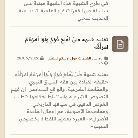
في طرح الشبهة هذه الشبهة مبنية على
سلسلة من القفزات غير العلمية: 1. تسمية
الحديث صحي...
تفنيد شبهة «لَنْ يُفْلِحَ قَوْمٌ وَلَّوْا أَمْرَهُمُ
امْرَأَةً»
28/06/2026
الرد على الشبهات حول الإسلام العظيم
73
تفنيد شبهة «لَنْ يُفْلِحَ قَوْمٌ وَلَّوْا أَمْرَهُمُ امْرَأَةً»
حقيقة القيادة بين فقه السياق النبوي،
والمقاصد الشرعية، والواقع المعاصر إن فهم
النصوص الشرعية واستنباط أحكامها يتطلب
الغوص الدقيق في سياقها التاريخي
ومقاصدها الأصولية، مع إعمال القاعدة
الأصولية: «العبرة بعموم اللفظ لا بخصوص
السبب»...