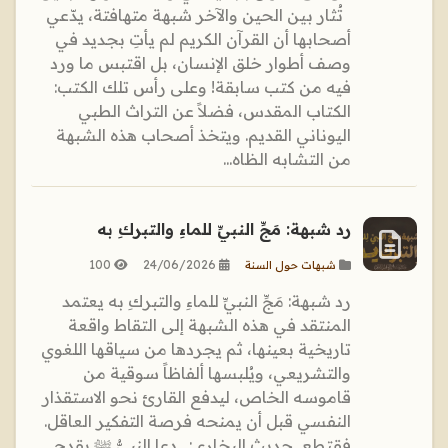
تُثار بين الحين والآخر شبهة متهافتة، يدّعي
أصحابها أن القرآن الكريم لم يأتِ بجديد في
وصف أطوار خلق الإنسان، بل اقتبس ما ورد
فيه من كتب سابقة! وعلى رأس تلك الكتب:
الكتاب المقدس، فضلاً عن التراث الطبي
اليوناني القديم. ويتخذ أصحاب هذه الشبهة
من التشابه الظاه...
رد شبهة: مَجِّ النبيِّ للماءِ والتبركِ به
100
24/06/2026
شبهات حول السنة
رد شبهة: مَجِّ النبيِّ للماءِ والتبركِ به يعتمد
المنتقد في هذه الشبهة إلى التقاط واقعة
تاريخية بعينها، ثم يجردها من سياقها اللغوي
والتشريعي، ويُلبسها ألفاظاً سوقية من
قاموسه الخاص، ليدفع القارئ نحو الاستقذار
النفسي قبل أن يمنحه فرصة التفكير العاقل.
فقتطع حديث البخاري: دعا النبيُّ ﷺ بقدحٍ