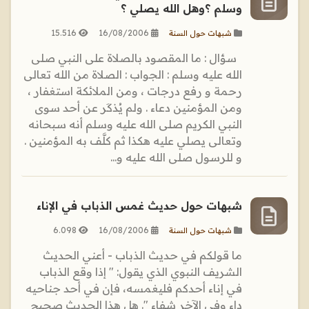
وسلم ؟وهل الله يصلي ؟
15.516
16/08/2006
شبهات حول السنة
سؤال : ما المقصود بالصلاة على النبي صلى
الله عليه وسلم : الجواب : الصلاة من الله تعالى
رحمة و رفع درجات ، ومن الملائكة استغفار ،
ومن المؤمنين دعاء . ولم يُذكَر عن أحد سوى
النبي الكريم صلى الله عليه وسلم أنه سبحانه
وتعالى يصلي عليه هكذا ثم كلَّف به المؤمنين .
و للرسول صلى الله عليه و...
شبهات حول حديث غمس الذباب في الإناء
6.098
16/08/2006
شبهات حول السنة
ما قولكم في حديث الذباب - أعني الحديث
الشريف النبوي الذي يقول: " إذا وقع الذباب
في إناء أحدكم فليغمسه، فإن في أحد جناحيه
داء وفي الآخر شفاء ". هل هذا الحديث صحيح