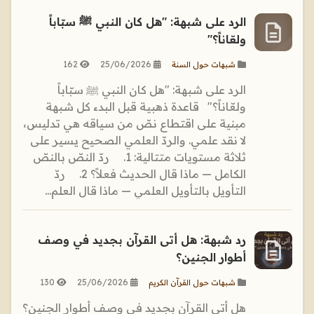
الرد على شبهة: "هل كان النبي ﷺ سبّاباً
ولعّاناً؟"
162
25/06/2026
شبهات حول السنة
الرد على شبهة: "هل كان النبي ﷺ سبّاباً
ولعّاناً؟" قاعدة ذهبية قبل البدء كل شبهة
مبنية على اقتطاع نصّ من سياقه هي تدليس،
لا نقد علمي. والردّ العلمي الصحيح يسير على
ثلاثة مستويات متتالية: 1. ردّ النصّ بالنصّ
الكامل — ماذا قال الحديث فعلاً؟ 2. ردّ
التأويل بالتأويل العلمي — ماذا قال العلم...
رد شبهة: هل أتى القرآن بجديد في وصف
أطوار الجنين؟
130
25/06/2026
شبهات حول القرآن الكريم
هل أتى القرآن بجديد في وصف أطوار الجنين؟