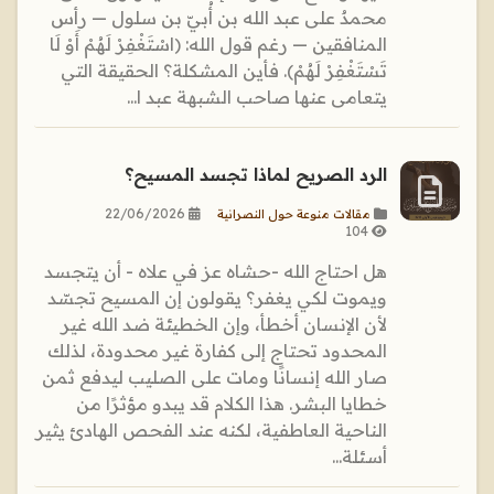
محمدٌ على عبد الله بن أُبيّ بن سلول — رأس
المنافقين — رغم قول الله: ﴿اسْتَغْفِرْ لَهُمْ أَوْ لَا
تَسْتَغْفِرْ لَهُمْ﴾. فأين المشكلة؟ الحقيقة التي
يتعامى عنها صاحب الشبهة عبد ا...
الرد الصريح لماذا تجسد المسيح؟
22/06/2026
مقالات منوعة حول النصرانية
104
هل احتاج الله -حشاه عز في علاه - أن يتجسد
ويموت لكي يغفر؟ يقولون إن المسيح تجسّد
لأن الإنسان أخطأ، وإن الخطيئة ضد الله غير
المحدود تحتاج إلى كفارة غير محدودة، لذلك
صار الله إنسانًا ومات على الصليب ليدفع ثمن
خطايا البشر. هذا الكلام قد يبدو مؤثرًا من
الناحية العاطفية، لكنه عند الفحص الهادئ يثير
أسئلة...