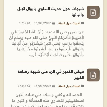
شبهات حول حديث التداوي بأبوال الإبل
وألبانها
3.739
16/08/2006
شبهات حول السنة
عن أنس رضي الله عنه : { أَنَّ نَاسًا اجْتَوَوْا فِي
الْمَدِينَةِ فَأَمَرَهُمُ النَّبِيُّ صلى الله عليه وسلم أَنْ
يَلْحَقُوا بِرَاعِيهِ يَعْنِي الابِلَ فَيَشْرَبُوا مِنْ أَلْبَانِهَا
وَأَبْوَالِهَا فَلَحِقُوا بِرَاعِيهِ فَشَرِبُوا مِنْ أَلْبَانِهَا
وَأَبْوَالِهَا حَتَّى صَلَحَتْ أَبْدَانُهُمْ فَقَ...
فيض القدير في الرد على شبهة رضاعة
الكبير
17.345
16/08/2006
شبهات حول السنة
الحمد لله و كفي و سلام علي عباده الذين
اصطفييثير النصاري هذه المسألة و كثيرا ما
يتشدقون بها و هي ( رضاعة الكبير )و عموما