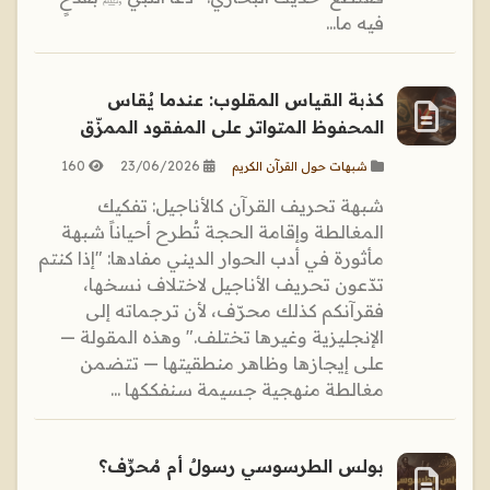
فيه ما...
كذبة القياس المقلوب: عندما يُقاس
المحفوظ المتواتر على المفقود الممزّق
160
23/06/2026
شبهات حول القرآن الكريم
شبهة تحريف القرآن كالأناجيل: تفكيك
المغالطة وإقامة الحجة تُطرح أحياناً شبهة
مأثورة في أدب الحوار الديني مفادها: "إذا كنتم
تدّعون تحريف الأناجيل لاختلاف نسخها،
فقرآنكم كذلك محرّف، لأن ترجماته إلى
الإنجليزية وغيرها تختلف." وهذه المقولة —
على إيجازها وظاهر منطقيتها — تتضمن
مغالطة منهجية جسيمة سنفككها ...
بولس الطرسوسي رسولٌ أم مُحرِّف؟