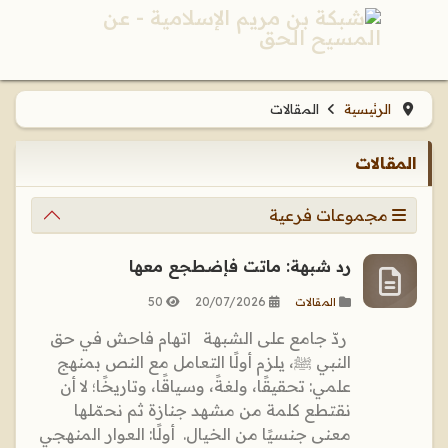
الرئيسية
المقالات
المقالات
مجموعات فرعية
رد شبهة: ماتت فإضطجع معها
50
20/07/2026
المقالات
ردّ جامع على الشبهة اتهام فاحش في حق
النبي ﷺ، يلزم أولًا التعامل مع النص بمنهج
علمي: تحقيقًا، ولغةً، وسياقًا، وتاريخًا؛ لا أن
نقتطع كلمة من مشهد جنازة ثم نحمّلها
معنى جنسيًا من الخيال. أولًا: العوار المنهجي