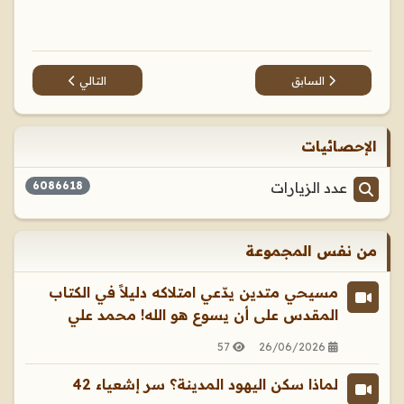
المقال السابق: مسيحي متشكك يشكك في الرواية القرآنية للصلب! م
المقال التالي: لماذا س
السابق
التالي
الإحصائيات
عدد الزيارات
6086618
من نفس المجموعة
مسيحي متدين يدّعي امتلاكه دليلاً في الكتاب
المقدس على أن يسوع هو الله! محمد علي
57
26/06/2026
لماذا سكن اليهود المدينة؟ سر إشعياء 42