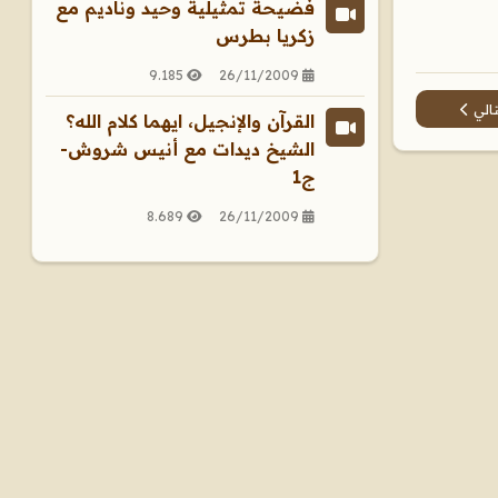
فضيحة تمثيلية وحيد وناديم مع
زكريا بطرس
9.185
26/11/2009
مقال التالي: المرأة التى أصبحت بابا الفاتيكان (يوحنا الثامن)
تالي
القرآن والإنجيل، ايهما كلام الله؟
الشيخ ديدات مع أنيس شروش-
ج1
8.689
26/11/2009