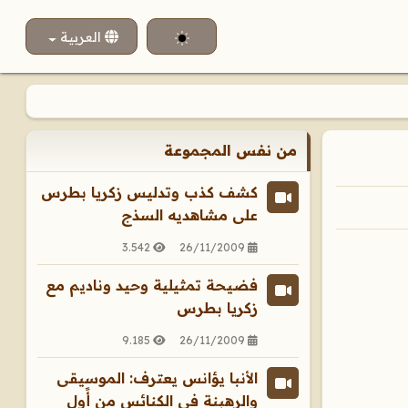
اختر لغتك
العربية
من نفس المجموعة
كشف كذب وتدليس زكريا بطرس
على مشاهديه السذج
3.542
26/11/2009
فضيحة تمثيلية وحيد وناديم مع
زكريا بطرس
9.185
26/11/2009
الأنبا يؤانس يعترف: الموسيقى
والرهبنة في الكنائس من أًول