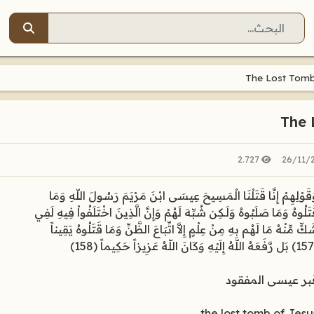
البحث
The Lost Tomb
The 
2.727
26/11/
قَوْلِهِمْ إِنَّا قَتَلْنَا الْمَسِيحَ عِيسَى ابْنَ مَرْيَمَ رَسُولَ اللّهِ وَمَا
تَلُوهُ وَمَا صَلَبُوهُ وَلَـكِن شُبِّهَ لَهُمْ وَإِنَّ الَّذِينَ اخْتَلَفُواْ فِيهِ لَفِي
كٍّ مِّنْهُ مَا لَهُم بِهِ مِنْ عِلْمٍ إِلاَّ اتِّبَاعَ الظَّنِّ وَمَا قَتَلُوهُ يَقِيناً
(158)
بر عيسى المفقود
the lost tomb of Jesu