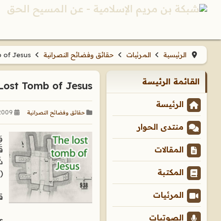
الرئيسية
المرئيات
حقائق وفضائح النصرانية
 of Jesus
القائمة الرئيسة
Lost Tomb of Jesus
الرئيسة
2009
حقائق وفضائح النصرانية
منتدى الحوار
وَ
قَ
المقالات
شَ
المكتبة
(157) بَل رَّفَعَهُ اللّهُ إِلَيْهِ وَكَانَ اللّهُ عَزِيزاً حَكِيماً 
المرئيات
ق
الصوتيات
s