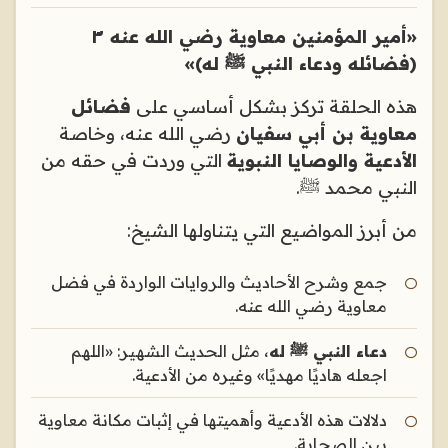
«أمير المؤمنين معاوية رضي الله عنه ٣
(فضائله ودعاء النبي ﷺ له)»
هذه الحلقة تركز بشكل أساسي على
فضائل
معاوية بن أبي سفيان
رضي الله عنه، وخاصة
الأدعية والوصايا النبوية
التي وردت في حقه من
النبي محمد ﷺ.
من أبرز المواضيع التي يتناولها الشيخ:
جمع وشرح الأحاديث والروايات الواردة في فضل
معاوية رضي الله عنه.
دعاء النبي ﷺ له
، مثل الحديث الشهير: «اللهم
اجعله هاديًا مهديًا» وغيره من الأدعية.
دلالات هذه الأدعية وأهميتها في إثبات مكانة معاوية
بين الصحابة.