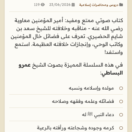
119
23/06/2026
دروس ومحاضرات إسلامية
كتاب صوتي ممتع ومفيد: أمير المؤمنين معاوية
رضي الله عنه - مناقبه وخلافته للشيخ سعد بن
شايم الحضيري. تعرف على فضائل خال المؤمنين
وكاتب الوحي، وإنجازات خلافته العظيمة. استمع
واستفد!
في هذه السلسلة المميزة بصوت الشيخ
عمرو
البساطي
:
مولده وإسلامه ونسبه
فضائله وعلمه وفقهه وصلاحه
دعاء النبي ﷺ له
كرمه وجوده وشجاعته ورأفته بالرعية