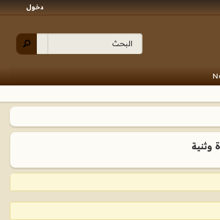
دخول
N
 وثنية