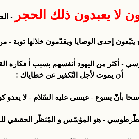
ن لا يعبدون ذلك الحجر
- الح
بّعون إحدى الوصايا ويقدّمون خلالها توبة - من ا
- أكثر من اليهود أنفسهم بسبب أ فكاره القائل
أن يموت لأجل التّكفير عن خطاياك !
 بأنّ يسوع - عيسى عليه السّلام - لا يعدو كونه م
ّرطوسي - هو المؤسّس و المُنَظّر الحقيقي لل