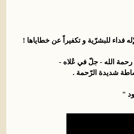
فداء للبشرّية و تكفيراً عن خطاياها !
مة الله - جلّ في عُلاه -
ساطة شديدة الرّحمة .
د "