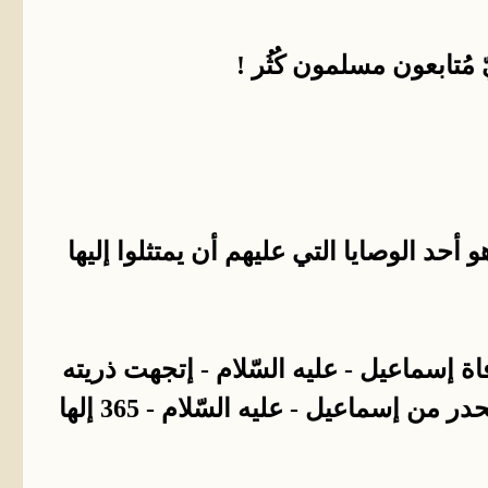
تابعون مسلمون كُثُر !
حد الوصايا التي عليهم أن يمتثلوا إليها
فاة إسماعيل - عليه السّلام - إتجهت ذريته
لعبادة الأصنام . المسلمون يعلمون هذا الأمر لقد كانت فترة جاهلية عبد خلالها النسل المنحدر من إسماعيل - عليه السّلام - 365 إلها