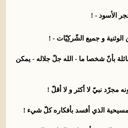
جر الأسود - !
لوثنية و جميع الشّركِيّات - !
ة بأنّ شخصا ما - الله جلّ جلاله - يمكن
جرّد نبيّ لا أكثر و لا أقلّ !
مسيحية الذي أفسد بأفكاره كلّ شيء !