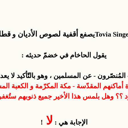
أقفية
لصوص
الأديان
قطا
و
يقول الحاخام في خضمّ حديثه :
لمُنصّرون - عن المسلمين ، وهو بالتّأكيد لا يعد
أماكنهم المقدّسة - مكة المكرّمة و الكعبة الم
د ؟؟ وهل بلمس هذا الأخير جميع ذنوبهم ستُغفر
لا
الإجابة هي :
!