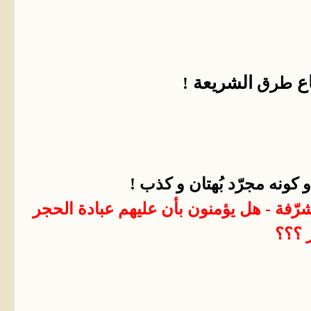
ع
الشريعة
طرق
!
و كونه مجرّد بُهتان و كذب !
شرّفة - هل يؤمنون بأن عليهم عبادة الحجر
 ؟؟؟