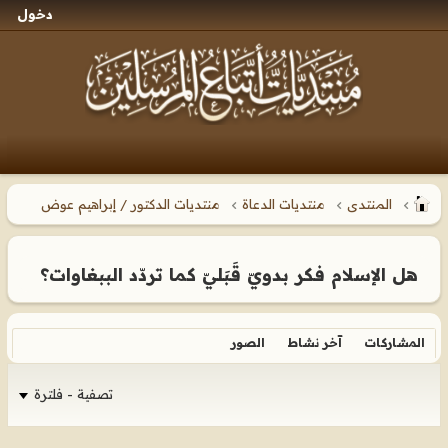
دخول
المنتدى
منتديات الدعاة
منتديات الدكتور / إبراهيم عوض
هل الإسلام فكر بدويّ قَبَليّ كما تردّد الببغاوات؟
المشاركات
آخر نشاط
الصور
تصفية - فلترة