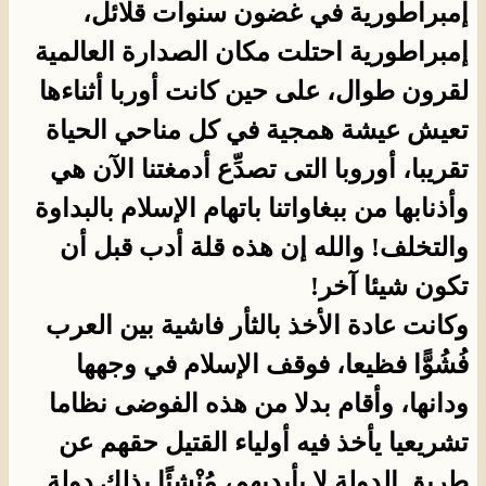
إمبراطورية في غضون سنوات قلائل،
إمبراطورية احتلت مكان الصدارة العالمية
لقرون طوال، على حين كانت أوربا أثناءها
تعيش عيشة همجية في كل مناحي الحياة
تقريبا، أوروبا التى تصدِّع أدمغتنا الآن هي
وأذنابها من ببغاواتنا باتهام الإسلام بالبداوة
والتخلف! والله إن هذه قلة أدب قبل أن
تكون شيئا آخر!
وكانت عادة الأخذ بالثأر فاشية بين العرب
فُشُوًّا فظيعا، فوقف الإسلام في وجهها
ودانها، وأقام بدلا من هذه الفوضى نظاما
تشريعيا يأخذ فيه أولياء القتيل حقهم عن
طريق الدولة لا بأيديهم، مُنْشِئًا بذلك دولة