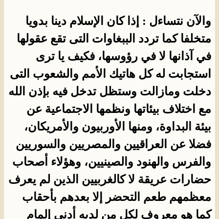
والآن نتساءل : إذا كان الإسلام دينا بدويا
متخلفا كما تردد الببغاوات التى تقع عقولها
في آذانها لا في رؤوسها، فكيف يا ترى
استجابت له كل هاتيك الأمم والشعوب التى
دخلت ومازالت وستظل تدخل فيه بإذن الله
مع اختلاف بيئاتها ونظمها الاجتماعية عن
بيئة البداوة، ومنها الأوربيون والأمريكان،
فضلا عن العراقيين والمصريين والسوريين
والفرس والهنود والصينيين، وهؤلاء أصحاب
حضارات عريقة لا كالغربيين الذين لم يعرف
معظمهم طعم التحضر إلا بعدهم بأحقاب
كما هو معروف لكل من لديه أدنى إلمام