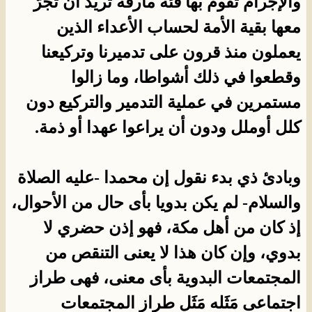
والإجرام تقوم بها فئة مارقة تريد أن تجرّ
معها بقية الأمة لحساب الأعداء الذين
يعملون منذ قرون على تدميرنا وتركيعنا
وقطعوا في ذلك أشواطا، وما زالوا
مستمرين في عملية التدمير والتركيع دون
كلل أوملل ودون أن يراعوا عهدا أو ذمة.
وبادئ ذي بدء نقول إن محمدا -عليه الصلاة
والسلام- لم يكن بدويا بأى حال من الأحوال،
إذ كان من أهل مكة، فهو إذن حضري لا
بدوي، وإن كان هذا لا يعنى التنقص من
المجتمعات البدوية بأى معنى، فهى طراز
اجتماعى مَثَله مَثَل طراز المجتمعات