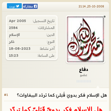
تويت
25-10-2008, 21:14
مشاركة
تاريخ التسجيل:
Apr 2005
المشاركات:
2584
الدين:
الإسلام
النوع:
ذكر
آخر نشاط:
18-08-2023
على الساعة:
15:23
دفاع
عضو
هل الإسلام فكر بدويّ قَبَليّ كما تردّد الببغاوات؟
#1
هل الإسلام فكر بدويّ قَبَليّ كما تردّد