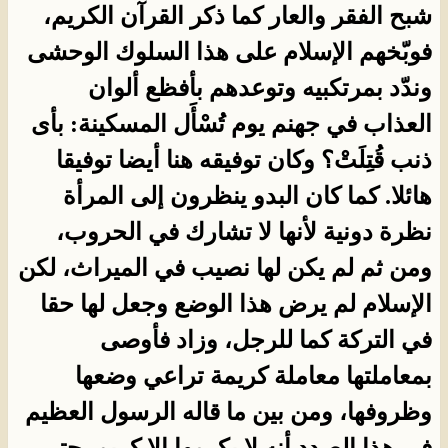
شبح الفقر والعار كما ذكر القرآن الكريم،
فوبّخهم الإسلام على هذا السلوك الوحشى
وندّد بمرتكبيه وتوعدهم بأفظع ألوان
العذاب في جهنم يوم تُسْأَل المسكينة: بأى
ذنب قُتِلَتْ؟ وكان توفيقه هنا أيضا توفيقا
هائلا. كما كان البدو ينظرون إلى المرأة
نظرة دونية لأنها لا تشارك في الحروب،
ومن ثم لم يكن لها نصيب في الميراث، لكن
الإسلام لم يرض هذا الوضع وجعل لها حقا
في التركة كما للرجل، وزاد فأوصى
بمعاملتها معاملة كريمة تراعي وضعها
وظروفها، ومن بين ما قاله الرسول العظيم