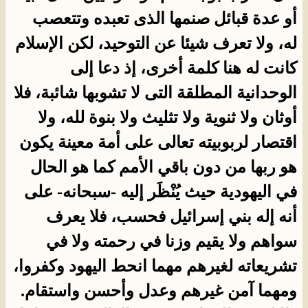
أو عدة قبائل صنمها الذى تعبده وتتعصب
له، ولا تعرف شيئا عن التوحيد، لكن الإسلام
كانت له هنا كلمة أخرى، إذ دعا إلى
الوحدانية المطلقة التى لا تشوبها شائبة، فلا
أوثان ولا ثنوية ولا تثليث ولا بنوة لله، ولا
اقتصار لربوبيته تعالى على أمة معينة يكون
هو ربها من دون باقي الأمم كما هو الحال
في اليهودية حيث يُنْظَر إليه -سبحانه- على
أنه إله بني إسرائيل فحسب، فلا يعرف
سواهم ولا يقيم وزنا في رحمته ولا في
تشريعاته لغيرهم مهما انحط اليهود وكفروا،
ومهما آمن غيرهم وعدل وأحسن واستقام.