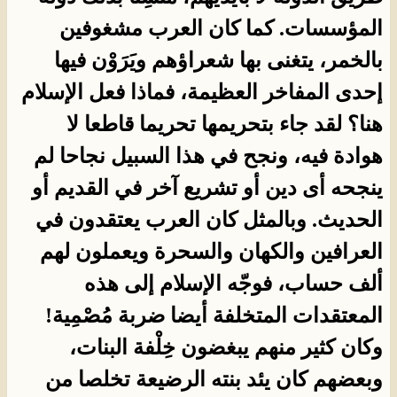
المؤسسات. كما كان العرب مشغوفين
بالخمر، يتغنى بها شعراؤهم ويَرَوْن فيها
إحدى المفاخر العظيمة، فماذا فعل الإسلام
هنا؟ لقد جاء بتحريمها تحريما قاطعا لا
هوادة فيه، ونجح في هذا السبيل نجاحا لم
ينجحه أى دين أو تشريع آخر في القديم أو
الحديث. وبالمثل كان العرب يعتقدون في
العرافين والكهان والسحرة ويعملون لهم
ألف حساب، فوجّه الإسلام إلى هذه
المعتقدات المتخلفة أيضا ضربة مُصْمِية!
وكان كثير منهم يبغضون خِلْفة البنات،
وبعضهم كان يئد بنته الرضيعة تخلصا من