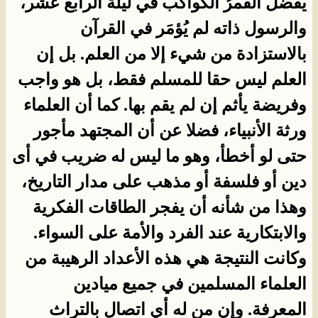
يَفْضُل القمرُ الكواكبَ في ليلة الرابع عشر،
والرسول ذاته لم يُؤمَر في القرآن
بالاستزادة من شيء إلا من العلم. بل إن
العلم ليس حقا للمسلم فقط، بل هو واجب
وفريضة يأثم إن لم يقم بها. كما أن العلماء
ورثة الأنبياء، فضلا عن أن المجتهد مأجور
حتى لو أخطأ، وهو ما ليس له ضريب في أى
دين أو فلسفة أو مذهب على مدار التاريخ،
وهذا من شأنه أن يفجر الطاقات الفكرية
والابتكارية عند الفرد والأمة على السواء.
وكانت النتيجة هي هذه الأعداد الرهيبة من
العلماء المسلمين في جميع ميادين
المعرفة. وإن من له أي اتصال بالتراث