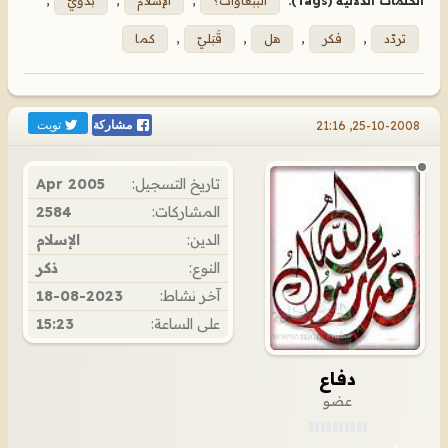
الكلمات الدلالية (Tags):
الببغاوات؟
,
الإسلام
,
بدويّ
,
تردّد
,
فكر
,
هل
,
قَبَليّ
,
كما
تويت
25-10-2008, 21:16
مشاركة
تاريخ التسجيل:
Apr 2005
المشاركات:
2584
الدين:
الإسلام
النوع:
ذكر
آخر نشاط:
18-08-2023
على الساعة:
15:23
دفاع
عضو