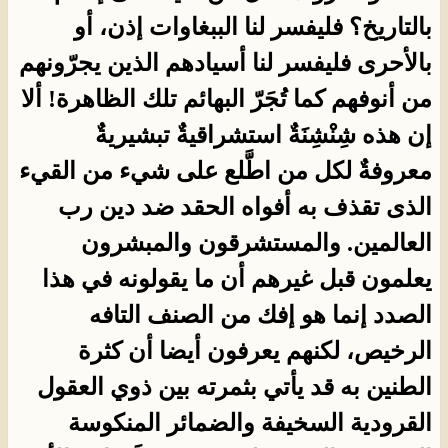
بالتاريخ؟ فليفسر لنا الببغاوات إذن، أو
بالأحرى فليفسر لنا أسيادهم الذين يجرّونهم
من أنوفهم كما تُجَرّ البهائم تلك الظاهرة! ألا
إن هذه شِنْشِنَةٌ استشراقيةٌ تبشيريةٌ
معروفةٌ لكل من اطَّلع على شيء من القيء
الذى تقذف به أفواه الحقد ضد دين رب
العالمين. والمستشرقون والمبشرون
يعلمون قبل غيرهم أن ما يقولونه في هذا
الصدد إنما هو إفك من الصنف التافه
الرخيص، لكنهم يعرفون أيضا أن كثرة
الطنين به قد يأتي بثمرته بين ذوي العقول
القرودية السخيفة والضمائر المنكوسة