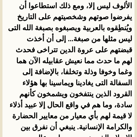
الألوف ليس إلا، ومع ذلك استطاعوا أن
يفرضوا صوتهم وشخصيتهم على التاريخ
ويُنطِقوه بالعربية ويصبغوه بصبغة الله التى
ليس مثلها من صبغة... إلى أن أخذت
قبضتهم على عروة الدين تتراخى فحدث
لهم ما حدث مما نعيش عقابيله الآن هما
وغما وخوفا وذلة وتخلفا، بالإضافة إلى
السفالة التى يغادينا ويماسينا بها هؤلاء
القرود الذين ينتفخون ويشمخون كأنهم
سادة، وما هم في واقع الحال إلا عبيد أذلاء
لا قيمة لهم بأي معيار من معايير الحضارة
والكرامة الإنسانية. ينبغي أن نفرق بين