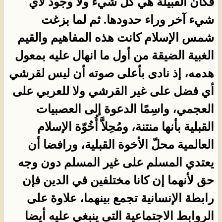
فكأن القبيلة هي كل شيء ولا وجود لأي
شيء آخر وراء حدودها. ثم لما بزغت
شمس الإسلام كانت هذه المفاهيم والقيم
الغبية الضيقة من أول ما انهال عليه بمعول
هدمه، إذ نادى بأعلى صوته أن ليس لقرشي
أي فضل على غير القرشي ولا للعربي على
العجمي، واسِمًا الدعوة إلى العصبيات
القبلية بأنها منتنة، ومُحِلاََّ أُخُوّة الإسلام
العالمية محلّ الأخوة القبلية، ورافضا أن
يعتدي المسلم على غير المسلم دون وجه
حق لأنهما إن كانا مختلفين في الدين فإن
رابطة الإنسانية تجمع بينهما، علاوة على
الروابط الاجتماعية التى ينبغي عليه أيضا