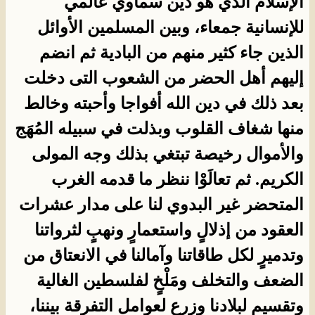
الإسلام الذي هو دين سماوي عالمي
للإنسانية جمعاء، وبين المسلمين الأوائل
الذين جاء كثير منهم من البادية ثم انضم
إليهم أهل الحضر من الشعوب التى دخلت
بعد ذلك في دين الله أفواجا وأحبته وخالط
منها شغاف القلوب وبذلت في سبيله المُهَج
والأموال رخيصة تبتغي بذلك وجه المولى
الكريم. ثم تعالَوْا ننظر ما قدمه الغرب
المتحضر غير البدوي لنا على مدار عشرات
العقود من إذلالٍ واستعمارٍ ونهبٍ لثرواتنا
وتدميرٍ لكل طاقاتنا وآمالنا في الانعتاق من
الضعف والتخلف ومَلْخٍ لفلسطين الغالية
وتقسيمٍ لبلادنا وزرعٍ لعوامل التفرقة بيننا،