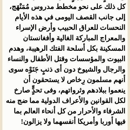
كل ذلك على نحو مخطط مدروس مُمَنْهَج،
إلى جانب القصف اليومى في هذه الأيام
النحسات للعراق الحبيب وأرض الإسراء
والمعراج المباركة الغالية وأفغانستان
المسكينة بكل أسلحة الفتك الرهيبة، وهدم
البيوت والمؤسسات وقتل الأطفال والنساء
والرجال والشيوخ دون أى ذنبٍ جَنَوْه سوى
أنهم مسلمون رِخاص لا يستحقون أن
ينعموا ببلادهم وثرواتهم، وفى تحدٍٍّ صارخ
لكل القوانين والأعراف الدولية مما ضج منه
الشرفاء والأحرار من كل أنحاء العالم بما
فيها أوربا وأمريكا أنفسهما ولا يزالون!