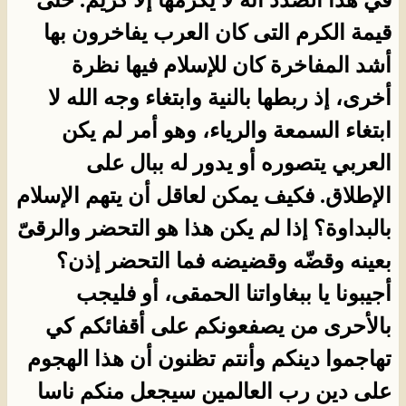
في هذا الصدد أنه لا يكرمها إلا كريم. حتى
قيمة الكرم التى كان العرب يفاخرون بها
أشد المفاخرة كان للإسلام فيها نظرة
أخرى، إذ ربطها بالنية وابتغاء وجه الله لا
ابتغاء السمعة والرياء، وهو أمر لم يكن
العربي يتصوره أو يدور له ببال على
الإطلاق. فكيف يمكن لعاقل أن يتهم الإسلام
بالبداوة؟ إذا لم يكن هذا هو التحضر والرقىّ
بعينه وقضّه وقضيضه فما التحضر إذن؟
أجيبونا يا ببغاواتنا الحمقى، أو فليجب
بالأحرى من يصفعونكم على أقفائكم كي
تهاجموا دينكم وأنتم تظنون أن هذا الهجوم
على دين رب العالمين سيجعل منكم ناسا