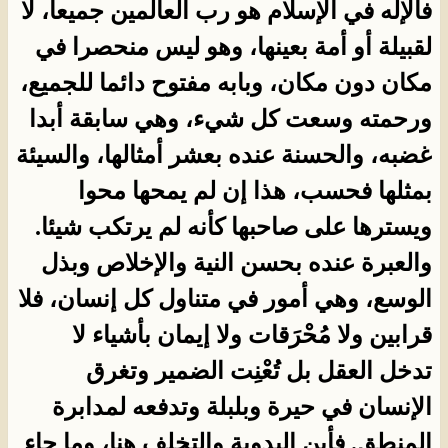
فالإله في الإسلام هو رب العالمين جميعا، لا
لقبيلة أو أمة بعينها، وهو ليس منحصرا في
مكان دون مكان، وبابه مفتوح دائما للجميع،
ورحمته وسعت كل شيء، وهي سابقة أبدا
غضبه، والحسنة عنده بعشر أمثالها، والسيئة
بمثلها فحسب، هذا إن لم يمحها محوا
ويسترها على صاحبها كأنه لم يرتكب شيئا.
والعبرة عنده بحسن النية والإخلاص وبذل
الوسع، وهي أمور في متناول كل إنسان، فلا
قرابين ولا مُحْرَقات ولا إيمان بأشياء لا
تدخل العقل بل تُعْنِت الضمير وتغرق
الإنسان في حيرة وبلبلة وتدفعه لمدابرة
المنطق. فأين البدوية والتخلف هنا، وما جاء