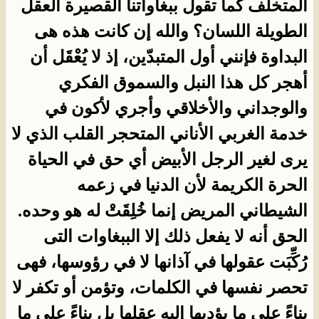
المتخلف كما تقول ببغاواتنا القصيرة العقل
الطويلة اللسان؟ والله إن كانت هذه هى
البداوة فإنني أول المتبدّين، إذ لا يُعْقَل أن
أهجر كل هذا النبل والسموق الفكري
والوجداني والأخلاقي وأجري لأكون في
خدمة الغربي الأناني المتحجر القلب الذي لا
يرى لغير الرجل الأبيض أي حق في الحياة
الحرة الكريمة لأن الدنيا في زعمه
الشيطاني المريض إنما خُلِقَتْ له هو وحده.
الحق أنه لا يفعل ذلك إلا الببغاوات التى
رُكِّبَت عقولها في آذانها لا في رؤوسها، فهى
تحصر نفسها في الكلمات، وتؤمن أو تكفر لا
بِناءً على ما يؤديها إليه عقلها بل بناءً على ما