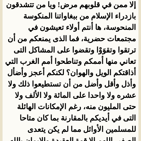
إلا ممن في قلوبهم مرض! ويا من تتشدقون
بازدراء الإسلام من ببغاواتنا المنكوسة
المنحوسة، ها أنتم أولاء تعيشون في
مجتمعات حضرية، فما الذى يمنعكم من أن
ترتقوا وتقوَوْا وتقضوا على المشاكل التى
تعاني منها أممكم وتناطحوا أمم الغرب التي
أذاقتكم الويل والهوان؟ لكنكم أعجز وأضأل
وأذل وأقل وأضل من أن تستطيعوا ذلك ولا
عشره ولا واحدا على المائة ولا الألف ولا
حتى المليون منه، رغم الإمكانات الهائلة
التى في أيديكم بالمقارنة بما كان متاحا
للمسلمين الأوائل مما لم يكن يتعدى
الصفر، اللهم إلا قوة العقيدة والإيمان بالله