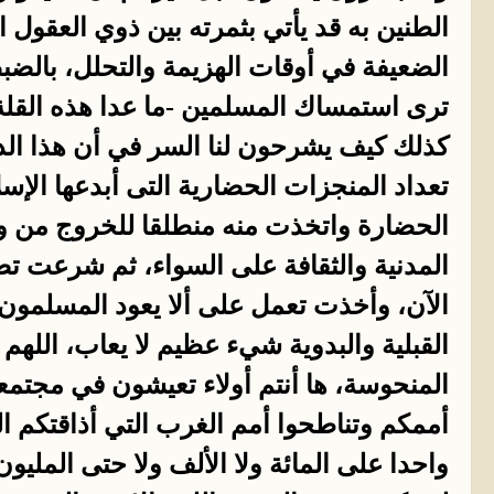
الطنين به قد يأتي بثمرته بين ذوي العقول ا
الضعيفة في أوقات الهزيمة والتحلل، بالض
ترى استمساك المسلمين -ما عدا هذه القلة 
كذلك كيف يشرحون لنا السر في أن هذا الد
تعداد المنجزات الحضارية التى أبدعها الإسل
الحضارة واتخذت منه منطلقا للخروج من و
المدنية والثقافة على السواء، ثم شرعت ت
الآن، وأخذت تعمل على ألا يعود المسلمون ك
القبلية والبدوية شيء عظيم لا يعاب، اللهم
المنحوسة، ها أنتم أولاء تعيشون في مجتمعا
أممكم وتناطحوا أمم الغرب التي أذاقتكم ا
واحدا على المائة ولا الألف ولا حتى المليون