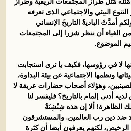
َله مَثَل طراز المجتمعات الريفية وطراز
التنوع البيئي والاجتماعي الذى تعرفه
مدَّتْ الباديةُ التاريخَ الإنساني
ومن الغباء أن ننظر شزرا إلى المجتمعات
يم الموضوع.
ذانها لا في رؤوسها، فكيف يا ترى استجابت
ها ونظمها الاجتماعية عن بيئة البداوة،
الصينيين، وهؤلاء أصحاب حضارات عريقة لا
ه أدنى إلمام بالتاريخ؟ فليفسر لنا
 الظاهرة! ألا إن هذه شِنْشِنَةٌ
قد ضد دين رب العالمين. والمستشرقون
 الرخيص، لكنهم يعرفون أيضا أن كثرة