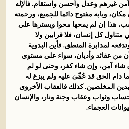
 آمن غيرهم وعدل وأحسن واستقام. فالإله
 مكان، وبابه مفتوح دائما للجميع، ورحمته
ب، هذا إن لم يمحها محوا ويسترها على
متناول كل إنسان، فلا قرابين ولا
وتدفعه لمدابرة المنطق. فأين البدوية
لآن من عقائد وأديان، سواء على مستوى
 شاء آمن، وإن شاء كفر، وحتى لو لم
ام الحق قد عُمِّىَ عليه ولم يبزغ له
هدين المخلصين. كذلك فالعقاب الأخروى
ناك حساب وثواب وعقاب وجنة ونار، والإنسان
يوانات العجماء.