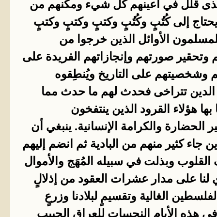
 الذى قلّل في أعينهم كل شيء ومكّنهم من
اج إلى كُتُبٍ وكُتُبٍ وكتبٍ وكتبٍ وكتبٍ
المسلمون الأوائل الذين خرجوا من
هم وتحقير صورتهم وإنجازاتهم الفريدة على
وشخصيتهم على التاريخ ويُنطِقوه
 الدين تتراخى فحدث لهم ما حدث مما
 بها هؤلاء القرود الذين ينتفخون
ر الحضارة والكرامة الإنسانية. ينبغي أن
 جاء كثير منهم من البادية ثم انضم إليهم
لقلوب وبذلت في سبيله المُهَج والأموال
ي لنا على مدار عشرات العقود من إذلالٍ
لفلسطين الغالية وتقسيمٍ لبلادنا وزرعٍ
في هذه الأيام النحسات للعراق الحبيب