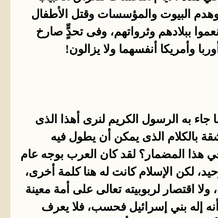
، وهدم البيوت والمؤسسات وقتل الأطفال
وا ببلادهم وثرواتهم، وفى تحدٍٍّ صارخ
ربا وأمريكا أنفسهما ولا يزالون!
ما جاء به الرسول الكريم لنرى أهذا الذى
شقة بالكلام الذى يمكن أن يطول فيه
 في هذا المضمار؟ لقد كان العرب بوجه عام
حيد، لكن الإسلام كانت له هنا كلمة أخرى،
ه، ولا اقتصار لربوبيته تعالى على أمة معينة
 أنه إله بني إسرائيل فحسب، فلا يعرف