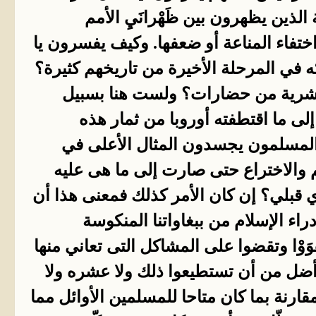
لذين يظهرون بين ظَهْرانَيِ الأمم
تفاء المناعة أو ضعفها. وكيف يفسرون يا
ه في المرحلة الأخيرة من تاريخهم كثيرة؟
لبشرية من حضارات؟ ولست هنا بسبيل
إلى ما اقتطفته أوروبا من ثمار هذه
المسلمون يجسدون المثال الأعلى في
 والاختراع حتى صارت إلى ما هى عليه
وي قبلي؟ إن كان الأمر كذلك فمعنى هذا أن
اء الإسلام من ببغاواتنا المنكوسة
وْا وتقضوا على المشاكل التى تعاني منها
وأضل من أن تستطيعوا ذلك ولا عشره ولا
مقارنة بما كان متاحا للمسلمين الأوائل مما