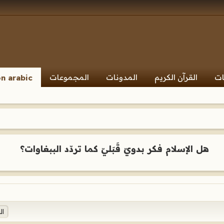
ات
القرآن الكريم
المدونات
المجموعات
n arabic
هل الإسلام فكر بدويّ قَبَليّ كما تردّد الببغاوات؟