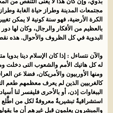
بدوي، وإن كان هذا لا يعنى التنقص من المج
مجتمعات المدينة وطراز حياة الغابة وطراز ح
الكرة الأرضية، فهو سنة كونية لا يمكن تغييره
بالعظيم من الأفكار والرجال، وكان لها دور
البدوية في كل الظروف والأحوال. هذه نقطة 
والآن نتساءل : إذا كان الإسلام دينا بدويا 
له كل هاتيك الأمم والشعوب التى دخلت وماز
ومنها الأوربيون والأمريكان، فضلا عن الع
كالغربيين الذين لم يعرف معظمهم طعم التح
الببغاوات إذن، أو بالأحرى فليفسر لنا أسيادهم
استشراقيةٌ تبشيريةٌ معروفةٌ لكل من اطَّ
والمبشرون يعلمون قبل غيرهم أن ما يقولون