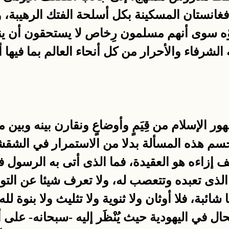
وأفغانستان المسكينة بكل أسلحة الفتك الرهيبة
وْه سوى أنهم مسلمون رِخاص لا يستحقون أن ينعم
لشرفاء والأحرار من كل أنحاء العالم بما فيها أو
ر الإسلام من قِيَمٍ وأوضاعٍ ونقارن بينه وبين 
ك نحسم هذه المسألة بدلا من الاستمرار في الشق
قف إزاءه هو العقيدة، فما الذى أتى به الرسول
 الذى تعبده وتتعصب له، ولا تعرف شيئا عن التو
شائبة، فلا أوثان ولا ثنوية ولا تثليث ولا بنوة لل
ال في اليهودية حيث يُنْظَر إليه -سبحانه- على