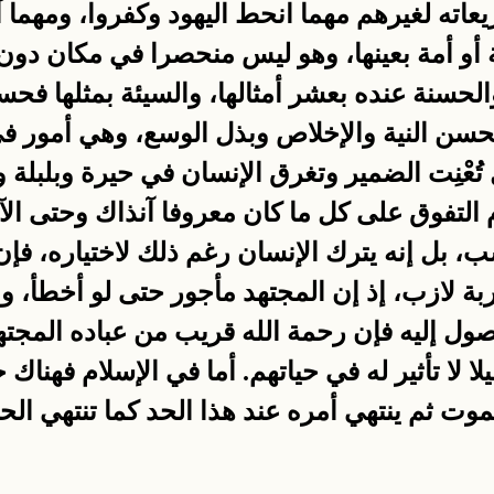
يعاته لغيرهم مهما انحط اليهود وكفروا، ومهما
لة أو أمة بعينها، وهو ليس منحصرا في مكان دون
سنة عنده بعشر أمثالها، والسيئة بمثلها فحس
بحسن النية والإخلاص وبذل الوسع، وهي أمور في 
ل تُعْنِت الضمير وتغرق الإنسان في حيرة وبلبلة 
ام التفوق على كل ما كان معروفا آنذاك وحتى ا
، بل إنه يترك الإنسان رغم ذلك لاختياره، فإن
لازب، إذ إن المجتهد مأجور حتى لو أخطأ، وما د
صول إليه فإن رحمة الله قريب من عباده المجت
ليلا لا تأثير له في حياتهم. أما في الإسلام فه
يموت ثم ينتهي أمره عند هذا الحد كما تنتهي الح