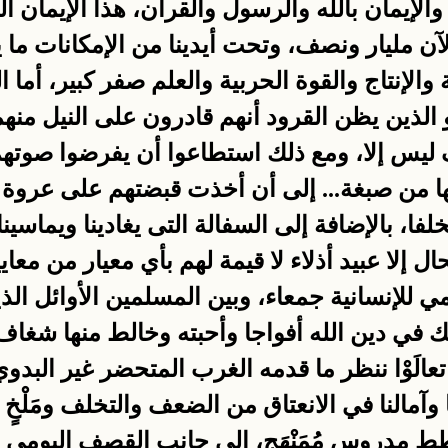
 والإيمان بالله والرسول والقرآن، هذا الإيمان
الآن مليار ونصف، وتحت أيدينا من الإمكانات ما يحت
الإنتاج والقوة الحربية والعلم صفر كبير، أما 
دو الذين يظن القرود أنهم قادرون على النيل من
ليس إلا، ومع ذلك استطاعوا أن يفرضوا صوتهم 
لها من صبغة... إلى أن أخذت قبضتهم على عروة
فا، بالإضافة إلى السفالة التى يغادينا ويماسينا
إلا عبيد أذلاء لا قيمة لهم بأي معيار من معايي
للإنسانية جمعاء، وبين المسلمين الأوائل الذين
ي دين الله أفواجا وأحبته وخالط منها شغاف ا
عالَوْا ننظر ما قدمه الغرب المتحضر غير البدو
ا وآمالنا في الانعتاق من الضعف والتخلف ومَلْخٍ 
طط مدروس مُمَنْهَج، إلى جانب القصف اليومى 