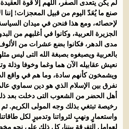
لم يكن يتعدى الصفر، اللهم إلا قوة العقيدة
صنع ما يُعَدّ اليوم من قبيل المعجزات! إننا 
لإحصائه، ومع هذا فنحن في ميدان السياسة و
الجزيرة العربية، وكانوا في أغلبهم من الب
مدى الدهر، فكانوا بضع عشرات من الألوف 
بالعربية ويصبغوه بصبغة الله التى ليس مث
نعيش عقابيله الآن هما وغما وخوفا وذلة وتخل
ويشمخون كأنهم سادة، وما هم في واقع الحال 
نفرق بين الإسلام الذي هو دين سماوي عالمي 
أهل الحضر من الشعوب التى دخلت بعد ذلك ف
رخيصة تبتغي بذلك وجه المولى الكريم. ثم ت
واستعمارٍ ونهبٍ لثرواتنا وتدميرٍ لكل طاقاتن
لعوامل التفرقة بيننا، كل ذلك على نحو مخ