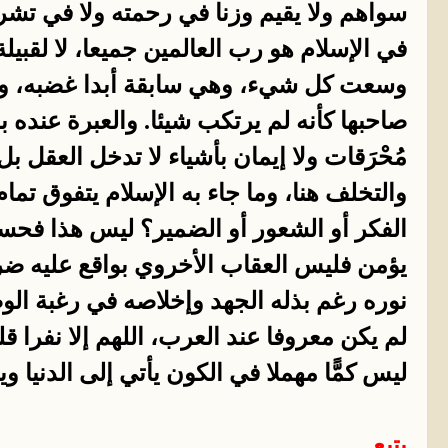
سواهم ولا يقيم وزنا في رحمته ولا في تشر
في الإسلام هو رب العالمين جميعا، لا لقبي
وسعت كل شيء، وهي سابقة أبدا غضبه، والح
صاحبها كأنه لم يرتكب شيئا. والعبرة عنده 
مُحْرَقات ولا إيمان بأشياء لا تدخل العقل ب
والتخلف هنا، وما جاء به الإسلام يتفوق تم
الفكر أو الشعور أو الضمير؟ ليس هذا فحسب
يؤمن فليس العقاب الأخروي بواقع عليه ضربة 
نوره رغم بذله الجهد وإخلاصه في رغبة الو
لم يكن معروفا عند العرب، اللهم إلا نفرا ق
ليس كمًّا مهملا في الكون يأتي إلى الدنيا و
يتبع....