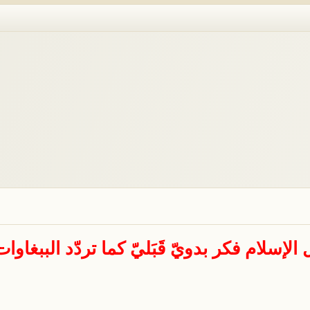
الإسلام فكر بدويّ قَبَليّ كما تردّد الببغاوا