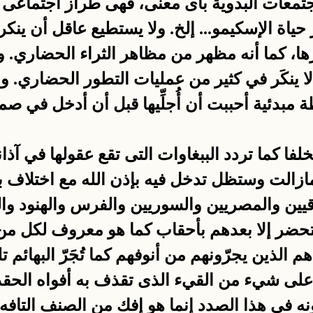
تمعات البدوية بأى معنى، فهى طراز اجتماعى مَث
ياة الإسكيمو... إلخ. ولا يستطيع عاقل أن ينكر 
ا، كما أنه مظهر من مظاهر الثراء الحضاري. ولكم أ
 لا ينكَر في كثير من عمليات التطور الحضاري. 
مبدئية أحببت أن أُجلِّيها قبل أن أدخل في صم
متخلفا كما تردد الببغاوات التى تقع عقولها في آ
الت وستظل تدخل فيه بإذن الله مع اختلاف بيئات
راقيين والمصريين والسوريين والفرس والهنود و
ضر إلا بعدهم بأحقاب كما هو معروف لكل من لدي
 الذين يجرّونهم من أنوفهم كما تُجَرّ البهائم تلك
لع على شيء من القيء الذى تقذف به أفواه الح
ه في هذا الصدد إنما هو إفك من الصنف التافه