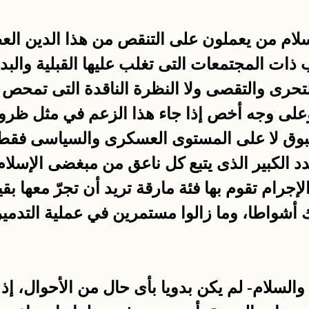
سلام من يعملون على التنقص من هذا الدين العظ
ات المجتمعات التى تغلب عليها القبلية والبد
حرى والتقصى ولا النظرة الناقدة التى تمحص م
لى وجه أخص إذا جاء هذا الزعم في مثل ظروفنا
بوق لا على المستوى العسكرى والسياسى فقط
 العدد الكبير الذى يتبع كل ناعق من مبغضى الإسلام
لإجرام تقوم بها فئة مارقة تريد أن تجرّ معها ب
 أشواطا، وما زالوا مستمرين في عملية التدمير
والسلام- لم يكن بدويا بأى حال من الأحوال، إ