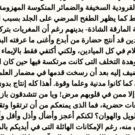
لقرودية السخيفة والضمائر المنكوسة المهزومة ا
بط كما يظهر الطفح المرضي على الجلد بسبب اخ
المارقة الشاذة- بدينهم رغم أن المغريات بترك
ين قد أنتج حضارة من أبدع وأغنى ما عرفته ا
ام في كل الميادين، ولكني أكتفي فقط بالإيماء 
هدة التخلف التى كانت مرتكسة فيها حين كان 
ضيف إليه بعد أن رسخت قدمها في مضمار العلم
ما كانوا مدنية وعلما وقوة. أهذا كله إنتاج بد
 إلا ممن في قلوبهم مرض! ويا من تتشدقون بازدر
ت حضرية، فما الذى يمنعكم من أن ترتقوا وتقوَ
لويل والهوان؟ لكنكم أعجز وأضأل وأذل وأقل 
 منه، رغم الإمكانات الهائلة التى في أيديكم بال