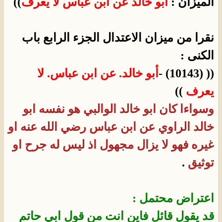
الميزان :
أبو خالد عن ابن عباس لا يعرف
))
نقرا من ميزان الاعتدال الجزء الرابع باب
الكنى :
(( (10143) -
أبو خالد.
عن ابن عباس.
لا
يعرف
))
وسواءا كان ابو خالد الوالبي هو نفسه ابو
خالد الراوي عن ابن عباس رضي الله عنه او
غيره فهو لا يزال مجهول اذ ليس له جرح او
توثيق
.
اعتراض محتمل :
قد يقول قائل فاين انت من قول ابي حاتم