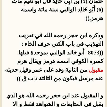
عثمان (5) بْن أَبِي خَالِد قَالَ أَبُو نعيم مات
(6) أَبُو خَالِد الوالبي سنة مائة واسمه
هرمز.))
وذكره ابن حجر رحمه الله في تقريب
التهذيب في باب الكنى حرف الخاء :
((8073- أبو خالد الوالبي بموحدة قبلها
كسرة الكوفي اسمه هرمز ويقال هرم
مقبول
من الثانية وفد على عمر وقيل حديثه
عنه مرسل فيكون من الثالثة د ت ق ))
و المقبول عند ابن حجر رحمه الله هو الذي
يقبل في المتابعات و الشواهد فقط و الا