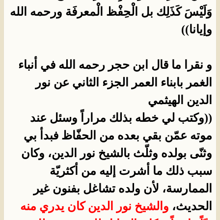
وَلَيْسَ كَذَلِك بل الْحِفْظ الْمعرفَة ورحمه الله
وإيانا))
و نقرا ما قال ابن حجر رحمه الله في أنباء
الغمر بابناء العمر الجزء الثاني عن نور
الدين الهيثمي
((وكتب لي خطه بذلك مراراً وسئل عند
موته عمّن بقي بعده من الحفّاظ فبدأ بي
وثنّى بولده وثلّث بالشيخ نور الدين، وكان
سبب ذلك ما أشرت إليه من أكثريّة
الممارسة، لأن ولده تشاغل بفنون غير
الحديث،
والشيخ نور الدين كان يدري منه