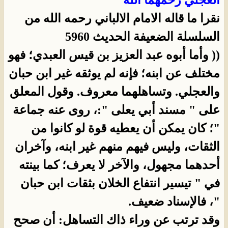
العجلي رحمهما الله
نقرا ما قاله الامام الالباني رحمه الله من
السلسلة الضعيفة الحديث 5960
(( وأما أبوه عبد العزيز بن قيس العبدي؛ فهو
مختلف عن ابنه؛ فإنه لم يوثقه غير ابن حبان
والعجلي. وتساهلهما معروف. وقول المعلق
على " مسند أبي يعلى ":
، روى عنه جماعة
"؛ كان يمكن أن يعطيه قوة لو كانوا من
الثقات، وليس فيهم منهم غير ابنه، وآخران
أحدهما مجهول، والآخر لا يعرف؛ كما بينته
في " تيسير انتفاع الخلان بثقات ابن حبان
"، فالإسناد ضعيف.
وقد ترتب عن وراء ذاك التساهل: أن صحح