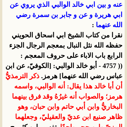
عنه و بين ابي خالد الوالبي الذي يروي عن
ابي هريرة و عن و جابر بن سمرة رضي
الله عنهما
:
نقرا من كتاب الشيخ ابي اسحاق الحويني
حفظه الله نثل النبال بمعجم الرجال الجزء
الرابع باب الاباء على حروف المعجم :
(( 4757 - أبو خالد الوالبي: [الكوفيّ، عن ابن
عباس رضي الله عنهما] هرمز.
ذكر الترمذيُّ
أن أبا خالد هذا يقال: أنه الوالبي، واسمه
هرمز؛ والصواب أنه غيرُهُ وقد فرق بينهما
البخاريُّ وابن أبي حاتم وابن حبان، وهو
ظاهر صنيع ابن عديّ والعقيليّ، وجعلهما