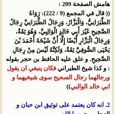
هامش الصفحة 209 :
(( قال في المجمع (9 / 222): رَوَاهُ
الطَّبَرَانِيُّ، وَالْبَزَّارُ، وَرِجَالُ الطَّبَرَانِيِّ رِجَالُ
الصَّحِيحِ غَيْرَ أَبِي خَالِدٍ الْوَالِبِيِّ، وَهُوَ ثِقَةٌ،
وَرِجَالُ الْبَزَّارِ أَيْضًا إِلَّا أَنَّ شَيْخَهُ أَحْمَدَ بْنَ
يَحْيَى الصُّوفِيَّ ثِقَةٌ، وَلَكِنَّهُ لَيْسَ مِنْ رِجَالِ
الصَّحِيحِ. و علق عليه الحافظ بن حجر بقوله
: و كذا شيخ الطبراني
فكان ينبغي ان يقول
ورجالهما رجال الصحيح سوى شيخيهما و
ابي خالد الوالبي
))
2.
انه كان يعتمد على توثيق ابن حبان و