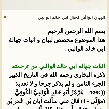
البيان الوافي لحال ابي خالد الوالبي
#1
بسم الله الرحمن الرحيم
هذا الموضوع مخصص لبيان و اثبات جهالة
ابي خالد الوالبي .
اثبات جهالة ابي خالد الوالبي من ترجمته
ذكره البخاري رحمه الله في التاريخ الكبير
الجزء الثامن و لم يذكر جرحا و لا تعديلا
(( 2898 - هُرْمُزُ أَبُو خَالِدٍ الْوَالِبِيُّ الْكُوفِيُّ
(مَوْلًى - 4) قَالَ علي سألت أبان بْن عُمَر بْن