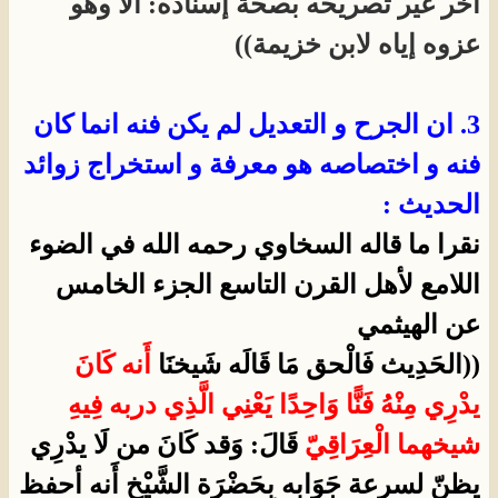
آخر غير تصريحه بصحة إسناده: ألا وهو
عزوه إياه لابن خزيمة))
3.
ان الجرح و التعديل لم يكن فنه انما كان
فنه و اختصاصه هو معرفة و استخراج زوائد
الحديث :
نقرا ما قاله السخاوي رحمه الله في الضوء
اللامع لأهل القرن التاسع الجزء الخامس
عن الهيثمي
((الحَدِيث فَالْحق مَا قَالَه شَيخنَا
أَنه كَانَ
يدْرِي مِنْهُ فَنًّا وَاحِدًا يَعْنِي الَّذِي دربه فِيهِ
شيخهما الْعِرَاقِيّ
قَالَ: وَقد كَانَ من لَا يدْرِي
يظنّ لسرعة جَوَابه بِحَضْرَة الشَّيْخ أَنه أحفظ