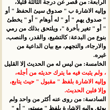
الرابعة: من قصر عن درجة الثالثة قليلا،
وإليه الاشارة ب " صدوق سيئ الحفظ " أو
" صدوق يهم " أو " له أوهام " أو " يخطئ
" أو " تغير بأخرة "، ويلتحق بذلك من رمي
بنوع من البدعة: كالتشيع، والقدر، والنصب،
والارجاء، والتجهم، مع بيان الداعية من
غيره.
الخامسة: من ليس له من الحديث إلا القليل
، ولم يثبت فيه ما يترك حديثه من أجله،
وإليه الاشارة بلفظ " مقبول " حيث يتابع،
وإلا فلين الحديث.
السادسة: من روى عنه أكثر من واحد ولم
يوثق وإليه الاشارة بلفظ " مستور " أو "