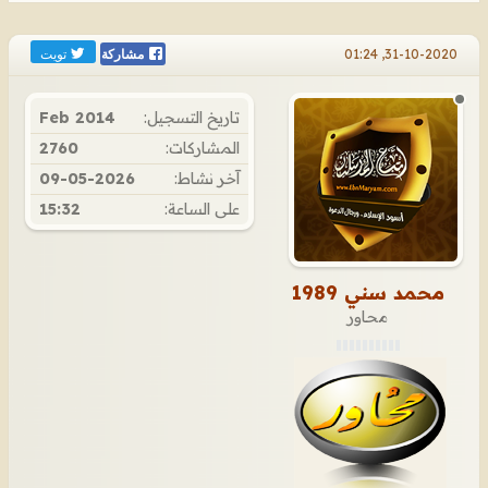
تويت
31-10-2020, 01:24
مشاركة
تاريخ التسجيل:
Feb 2014
المشاركات:
2760
آخر نشاط:
09-05-2026
على الساعة:
15:32
محمد سني 1989
محاور