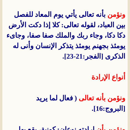
ونؤمن
بأنه تعالى يأتي يوم المعاد للفصل
بين العباد، لقوله تعالى: كلا إذا دكت الأرض
دكا دكا، وجاء ربك والملك صفا صفا، وجاىء
يومئذ بجهنم يومئذ يتذكر الإنسان وأنى له
الذكرى [الفجر:21-23].
أنواع الإرادة
ونؤمن بأنه تعالى
( فعال لما يريد
[البروج:16].
ونؤمن بأن
إرادته نوعان: كونية، يقع بها