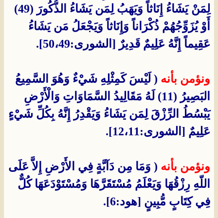
لِمَنْ يَشَاءُ إِنَاثاً وَيَهَبُ لِمَن يَشَاءُ الذُّكُورَ (49)
أَوْ يُزَوِّجُهُمْ ذُكْرَاناً وَإِنَاثاً وَيَجْعَلُ مَن يَشَاءُ
عَقِيماً إِنَّهُ عَلِيمٌ قَدِيرٌ [الشورى:50،49].
ونؤمن بأنه
( لَيْسَ كَمِثْلِهِ شَيْءٌ وَهُوَ السَّمِيعُ
البَصِيرُ (11) لَهُ مَقَالِيدُ السَّمَاوَاتِ وَالْأَرْضِ
يَبْسُطُ الرِّزْقَ لِمَن يَشَاءُ وَيَقْدِرُ إِنَّهُ بِكُلِّ شَيْءٍ
عَلِيمٌ [الشورى:12،11].
ونؤمن بأنه
( وَمَا مِن دَآبَّةٍ فِي الأَرْضِ إِلاَّ عَلَى
اللّهِ رِزْقُهَا وَيَعْلَمُ مُسْتَقَرَّهَا وَمُسْتَوْدَعَهَا كُلٌّ
فِي كِتَابٍ مُّبِينٍ [هود:6].