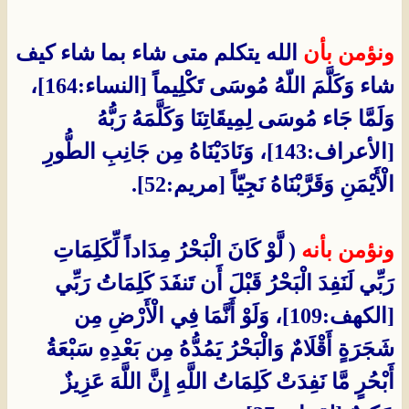
ونؤمن بأن
الله يتكلم متى شاء بما شاء كيف
شاء وَكَلَّمَ اللّهُ مُوسَى تَكْلِيماً [النساء:164]،
وَلَمَّا جَاء مُوسَى لِمِيقَاتِنَا وَكَلَّمَهُ رَبُّهُ
[الأعراف:143]، وَنَادَيْنَاهُ مِن جَانِبِ الطُّورِ
الْأَيْمَنِ وَقَرَّبْنَاهُ نَجِيّاً [مريم:52].
ونؤمن بأنه
( لَّوْ كَانَ الْبَحْرُ مِدَاداً لِّكَلِمَاتِ
رَبِّي لَنَفِدَ الْبَحْرُ قَبْلَ أَن تَنفَدَ كَلِمَاتُ رَبِّي
[الكهف:109]، وَلَوْ أَنَّمَا فِي الْأَرْضِ مِن
شَجَرَةٍ أَقْلَامٌ وَالْبَحْرُ يَمُدُّهُ مِن بَعْدِهِ سَبْعَةُ
أَبْحُرٍ مَّا نَفِدَتْ كَلِمَاتُ اللَّهِ إِنَّ اللَّهَ عَزِيزٌ