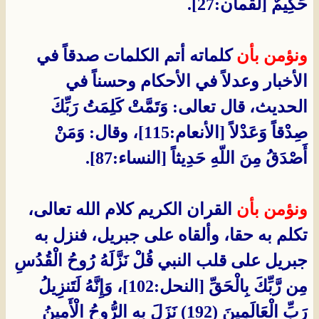
حَكِيمٌ [لقمان:27].
ونؤمن بأن
كلماته أتم الكلمات صدقاً في
الأخبار وعدلاً في الأحكام وحسناً في
الحديث، قال تعالى: وَتَمَّتْ كَلِمَتُ رَبِّكَ
صِدْقاً وَعَدْلاً [الأنعام:115]، وقال: وَمَنْ
أَصْدَقُ مِنَ اللّهِ حَدِيثاً [النساء:87].
ونؤمن بأن
القران الكريم كلام الله تعالى،
تكلم به حقا، وألقاه على جبريل، فنزل به
جبريل على قلب النبي قُلْ نَزَّلَهُ رُوحُ الْقُدُسِ
مِن رَّبِّكَ بِالْحَقِّ [النحل:102]، وَإِنَّهُ لَتَنزِيلُ
رَبِّ الْعَالَمِينَ (192) نَزَلَ بِهِ الرُّوحُ الْأَمِينُ