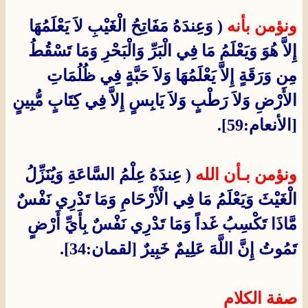
ونؤمن بأنه
( وَعِندَهُ مَفَاتِحُ الْغَيْبِ لاَ يَعْلَمُهَا
إِلاَّ هُوَ وَيَعْلَمُ مَا فِي الْبَرِّ وَالْبَحْرِ وَمَا تَسْقُطُ
مِن وَرَقَةٍ إِلاَّ يَعْلَمُهَا وَلاَ حَبَّةٍ فِي ظُلُمَاتِ
الأَرْضِ وَلاَ رَطْبٍ وَلاَ يَابِسٍ إِلاَّ فِي كِتَابٍ مُّبِينٍ
[الأنعام:59].
ونؤمن بـأن الله
( عِندَهُ عِلْمُ السَّاعَةِ وَيُنَزِّلُ
الْغَيْثَ وَيَعْلَمُ مَا فِي الْأَرْحَامِ وَمَا تَدْرِي نَفْسٌ
مَّاذَا تَكْسِبُ غَداً وَمَا تَدْرِي نَفْسٌ بِأَيِّ أَرْضٍ
تَمُوتُ إِنَّ اللَّهَ عَلِيمٌ خَبِيرٌ [لقمان:34].
صفة الكلام