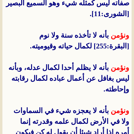
صفاته ليس كمثله شيء وهو السميع البصير
[الشورى:11].
ونؤمن
بأنه لا تأخذه سنة ولا نوم
[البقرة:255] لكمال حياته وقيوميته.
ونؤمن
بأنه لا يظلم أحدا لكمال عدله، وبأنه
ليس بغافل عن أعمال عباده لكمال رقابته
وإحاطته.
ونؤمن
بأنه لا يعجزه شيء في السماوات
ولا في الأرض لكمال علمه وقدرته إنما
أمره إذا أراد شيئا أن يقول له كن فيكون