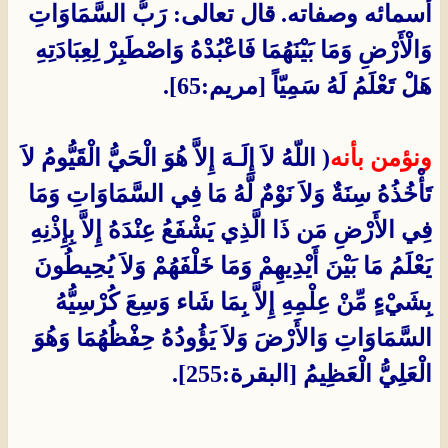
أسمائه وصفاته. قال تعالى: رَبُّ السَّمَاوَاتِ
وَالْأَرْضِ وَمَا بَيْنَهُمَا فَاعْبُدْهُ وَاصْطَبِرْ لِعِبَادَتِهِ
هَلْ تَعْلَمُ لَهُ سَمِيّاً [مريم:65].
ونؤمن بأنه
( اللّهُ لاَ إِلَـهَ إِلاَّ هُوَ الْحَيُّ الْقَيُّومُ لاَ
تَأْخُذُهُ سِنَةٌ وَلاَ نَوْمٌ لَّهُ مَا فِي السَّمَاوَاتِ وَمَا
فِي الأَرْضِ مَن ذَا الَّذِي يَشْفَعُ عِنْدَهُ إِلاَّ بِإِذْنِهِ
يَعْلَمُ مَا بَيْنَ أَيْدِيهِمْ وَمَا خَلْفَهُمْ وَلاَ يُحِيطُونَ
بِشَيْءٍ مِّنْ عِلْمِهِ إِلاَّ بِمَا شَاء وَسِعَ كُرْسِيُّهُ
السَّمَاوَاتِ وَالأَرْضَ وَلاَ يَؤُودُهُ حِفْظُهُمَا وَهُوَ
الْعَلِيُّ الْعَظِيمُ [البقرة:255].