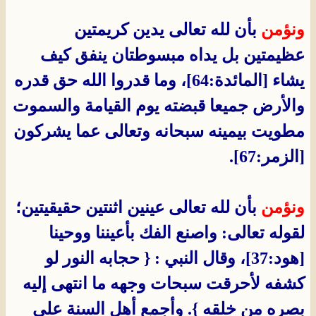
ونؤمن
بأن لله تعالى يدين كريمتين
عظيمتين بل يداه مبسوطتان ينفق كيف
يشاء [المائدة:64]، وما قدروا الله حق قدره
والأرض جميعا قبضته يوم القيامة والسموت
مطويت بيمينه سبحانه وتعالى عما يشركون
[الزمر:67].
ونؤمن
بأن لله تعالى عينين اثنتين حقيقيتين؛
لقوله تعالى: واصنع الفك بأعيننا ووحينا
[هود:37]، وقال النبي : { حجابه النور لو
كشفه لأحرقت سبحات وجهه ما انتهى إليه
بصره من خلقه }. وأجمع أهل السنة على