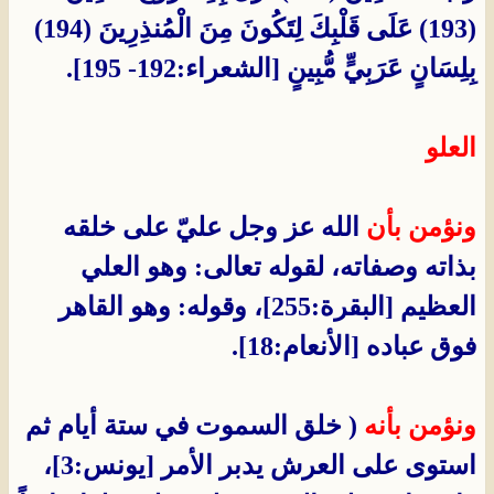
(193) عَلَى قَلْبِكَ لِتَكُونَ مِنَ الْمُنذِرِينَ (194)
بِلِسَانٍ عَرَبِيٍّ مُّبِينٍ [الشعراء:192- 195].
العلو
ونؤمن بأن
الله عز وجل عليّ على خلقه
بذاته وصفاته، لقوله تعالى: وهو العلي
العظيم [البقرة:255]، وقوله: وهو القاهر
فوق عباده [الأنعام:18].
ونؤمن بأنه
( خلق السموت في ستة أيام ثم
استوى على العرش يدبر الأمر [يونس:3]،