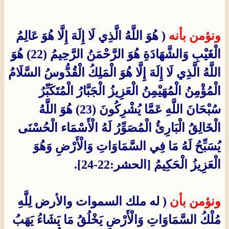
ونؤمن بأنه
( هُوَ اللَّهُ الَّذِي لَا إِلَهَ إِلَّا هُوَ عَالِمُ
الْغَيْبِ وَالشَّهَادَةِ هُوَ الرَّحْمَنُ الرَّحِيمُ (22) هُوَ
اللَّهُ الَّذِي لَا إِلَهَ إِلَّا هُوَ الْمَلِكُ الْقُدُّوسُ السَّلَامُ
الْمُؤْمِنُ الْمُهَيْمِنُ الْعَزِيزُ الْجَبَّارُ الْمُتَكَبِّرُ
سُبْحَانَ اللَّهِ عَمَّا يُشْرِكُونَ (23) هُوَ اللَّهُ
الْخَالِقُ الْبَارِئُ الْمُصَوِّرُ لَهُ الْأَسْمَاء الْحُسْنَى
يُسَبِّحُ لَهُ مَا فِي السَّمَاوَاتِ وَالْأَرْضِ وَهُوَ
الْعَزِيزُ الْحَكِيمُ [الحشر:22-24].
ونؤمن بأن
( له ملك السموات والأرض لِلَّهِ
مُلْكُ السَّمَاوَاتِ وَالْأَرْضِ يَخْلُقُ مَا يَشَاءُ يَهَبُ