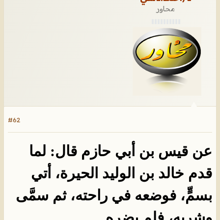
محاور
#62
عن قيس بن أبي حازم قال: لما
قدم خالد بن الوليد الحيرة، أتي
بسمٍّ، فوضعه في راحته، ثم سمَّى
وشربه، فلم
يضره