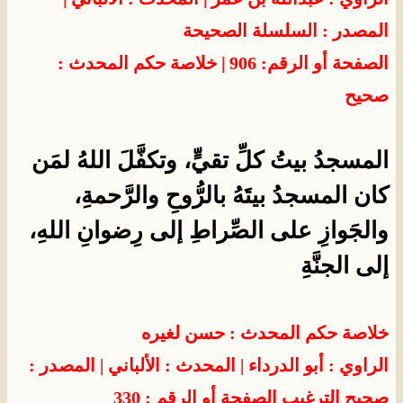
المصدر : السلسلة الصحيحة
الصفحة أو الرقم: 906 | خلاصة حكم المحدث :
صحيح
المسجدُ بيتُ كلِّ تقيٍّ، وتكفَّلَ اللهُ لمَن
كان المسجدُ بيتَهُ بالرُّوحِ والرَّحمةِ،
والجَوازِ على الصِّراطِ إلى رِضوانِ اللهِ،
إلى الجنَّةِ
خلاصة حكم المحدث : حسن لغيره
الراوي : أبو الدرداء
| المحدث :
الألباني
| المصدر :
صحيح الترغيب
الصفحة أو الرقم : 330