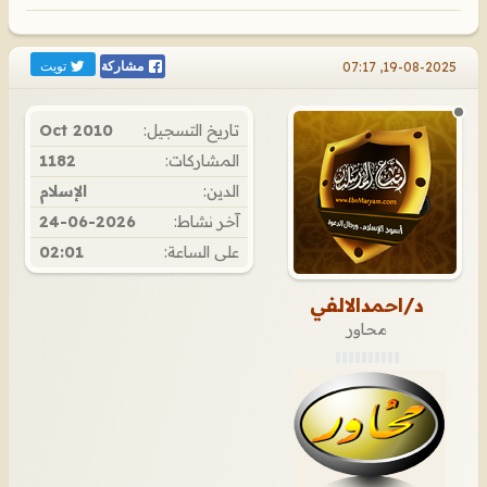
تويت
19-08-2025, 07:17
مشاركة
تاريخ التسجيل:
Oct 2010
المشاركات:
1182
الدين:
الإسلام
آخر نشاط:
24-06-2026
على الساعة:
02:01
د/احمدالالفي
محاور