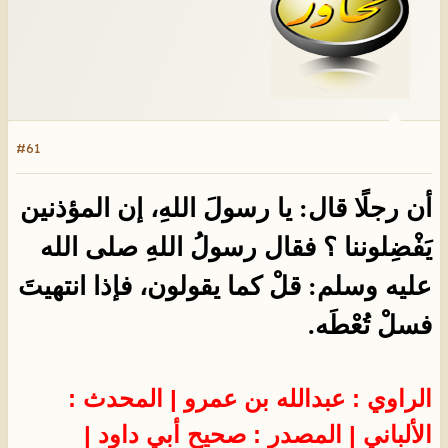
#61
أن رجلًا قال: يا رسولَ اللهِ، إن المؤذنين
يَفْضِلوننا ؟ فقال رسولُ اللهِ صلى الله
عليه وسلم: قلْ كما يقولون، فإذا انتهيتَ
فسلْ تُعْطَه.
الراوي : عبدالله بن عمرو | المحدث :
الألباني | المصدر : صحيح أبي داود |