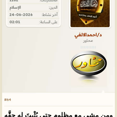
المشاركات:
1182
الدين:
الإسلام
آخر نشاط:
24-06-2026
على الساعة:
02:01
د/احمدالالفي
محاور
#64
ومن مشى مع مظلومٍ حتى يُثْبِتَ له حقَّه