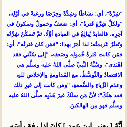
"شِرَّةً"، أي: نشاطًا وشِدَّةً وحِرْصًا ورغبةً في أوَّلِه،
"ولكلِّ شِرَّةٍ فَترةٌ"، أي: ضعفٌ وخمولٌ وسكونٌ في
آخِرِه، فالعابدُ يُبالِغُ في العبادةِ أوَّلًا، ثمَّ تَسكُنُ شِرَّتُه
وتَفتُرُ عَزيمتُه؛ لذا أمَرَ بهذا: "فمَن كان فَترتُه"، أي:
فمَن كانت فَترةُ خُمولِه وضَعفِه، "إلى سُنَّتي فقد
اهْتَدى"، وسُنَّةُ النَّبيِّ صلَّى اللهُ عليه وسلَّم هي
الاقتصادُ والتَّوسُّطُ، مع المُداومةِ والإخلاصِ للهِ،
وعدَمِ الرِّياءِ والسُّمعةِ، "ومَن كانت إلى غيرِ ذلك
فقد هلَكَ"؛ لأنَّ مَن سلَكَ غيرَ هَدْيِه صلَّى اللهُ عليه
وسلَّم فهو مِن الهالكينَ.
أنَّهُ [ يعني ابنَ عمرَ ] كانَ إذا رفعَ رأسَه