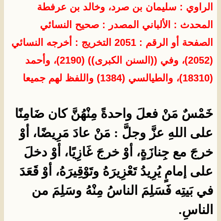
الراوي : سليمان بن صرد، وخالد بن عرفطة
المحدث :
الألباني
المصدر :
صحيح النسائي
الصفحة أو الرقم : 2051 التخريج : أخرجه النسائي
(2052)، وفي ((السنن الكبرى)) (2190)، وأحمد
(18310)، والطيالسي (1384) واللفظ لهم جميعا
خَمْسٌ مَنْ فعلَ واحدةً مِنْهُنَّ كان ضَامِنًا
على اللهِ عزَّ وجلَّ : مَنْ عادَ مَرِيضًا، أوْ
خرجَ مع جِنازَةٍ، أوْ خرجَ غَازِيًا، أوْ دخلَ
على إمامٍ يُرِيدُ تَعْزِيرَهُ وتَوْقِيرَهُ، أوْ قَعَدَ
في بَيتِه فَسَلِمَ الناسُ مِنْهُ وسَلِمَ من
الناسِ.