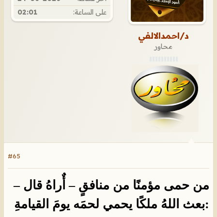
على الساعة:
02:01
د/احمدالالفي
محاور
#65
من حمى مؤمنًا من منافقٍ – أٌراهُ قال –
:بعث اللهُ ملكًا يحمي لحمَه يومَ القيامةِ