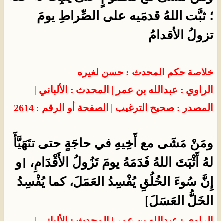
؛ ثبَّت اللهُ قدمَيه على الصِّراطِ يومَ
تزولُ الأقدامُ
خلاصة حكم المحدث : حسن لغيره
الراوي : عبدالله بن عمر | المحدث : الألباني |
المصدر : صحيح الترغيب | الصفحة أو الرقم : 2614
ومَنْ مَشَى مع أَخِيهِ في حاجَةٍ حتى تتَهَيَّأَ
لهُ أَثْبَتَ اللهُ قَدَمَهُ يومَ تَزُولُ الأَقْدَامِ، [و
إِنَّ سُوءَ الخُلُقِ يُفْسِدُ العَمَلَ، كما يُفْسِدُ
الخَلُّ العَسَلَ]
الراوي : عبدالله بن عمر | المحدث : الألباني |