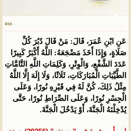
#66
عَنِ ابْنِ عُمَرَ، قَالَ: مَنْ قَالَ دُبُرَ كُلِّ
صَلَاةٍ، وَإِذَا أَخَذَ مَضْجَعَهُ: اللَّهُ أَكْبَرُ كَبِيرًا
عَدَدَ الشَّفْعِ، وَالْوِتْرِ، وَكَلِمَاتِ اللَّهِ التَّامَّاتِ
الطَّيِّبَاتِ الْمُبَارَكَاتِ، ثَلَاثًا، وَلَا إِلَهَ إِلَّا اللَّهُ
مِثْلُ ذَلِكَ، كُنَّ لَهُ فِي قَبْرِهِ نُورًا، وَعَلَى
الْجِسْرِ نُورًا، وَعَلَى الصِّرَاطِ نُورًا، حَتَّى
يُدْخِلْنَهُ الْجَنَّةَ، أَوْ يَدْخُلَ الْجَنَّةَ.