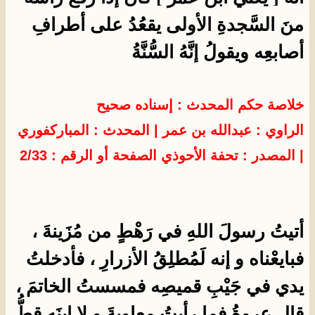
منَ السَّجدةِ الأولى يقعُدُ على أطرافِ
أصابعِه ويقولُ إنَّهُ السُّنَّةُ
خلاصة حكم المحدث : إسناده صحيح
الراوي : عبدالله بن عمر
| المحدث :
المباركفوري
| المصدر :
تحفة الأحوذي
الصفحة أو الرقم : 2/33
أتيتُ رسولَ اللهِ في رَهْطٍ من مُزَينةَ ،
فبايعْناه و إنه لَمُطلِقُ الأزرارِ ، فأدخلتُ
يدي في جَيْبِ قميصِه فمسستُ الخاتمَ ،
قال عروةُ فما رأيتُ معاويةَ و لا ابنَه قطُّ