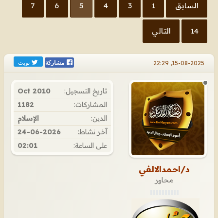
السابق
1
3
4
5
6
7
14
التالي
تويت
15-08-2025, 22:29
مشاركة
تاريخ التسجيل:
Oct 2010
المشاركات:
1182
الدين:
الإسلام
آخر نشاط:
24-06-2026
على الساعة:
02:01
د/احمدالالفي
محاور