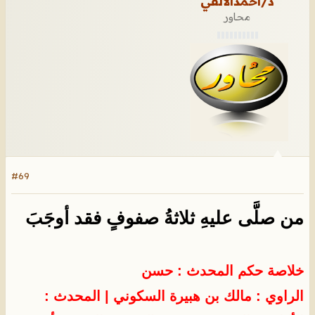
د/احمدالالفي
محاور
#69
من صلَّى عليهِ ثلاثةُ صفوفٍ فقد أوجَبَ
خلاصة حكم المحدث : حسن
الراوي : مالك بن هبيرة السكوني
| المحدث :