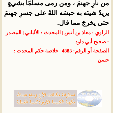
من نارِ جهنمَ ، ومن رمى مسلمًا بشيءٍ
يريدُ شينَه به حبسَه اللهُ على جسرِ جهنمَ
حتى يخرجَ مما قال.
الراوي : معاذ بن أنس | المحدث : الألباني | المصدر
: صحيح أبي داود
الصفحة أو الرقم: 4883 | خلاصة حكم المحدث :
حسن