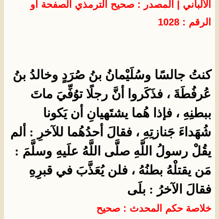
الألباني
| المصدر :
صحيح الترمذي
الصفحة أو
الرقم : 1028
كنتُ جالسًا وسُلَيْمانُ بنُ صُرَدٍ وخالدُ بنُ
عُرفُطَةَ ، فذَكَروا أنَّ رجلًا توُفِّيَ ماتَ
ببطنِهِ ، فإذا هُما يشتَهيانِ أن يَكونا
شُهَداءَ جَنازتِهِ ، فقالَ أحدُهُما للآخرِ : ألم
يقُلْ رسولُ اللَّهِ صلَّى اللَّهُ علَيهِ وسلَّمَ :
مَن يقتلْهُ بطنُهُ ، فلن يُعَذَّبَ في قبرِهِ
فقالَ الآخرُ : بلَى
خلاصة حكم المحدث : صحيح