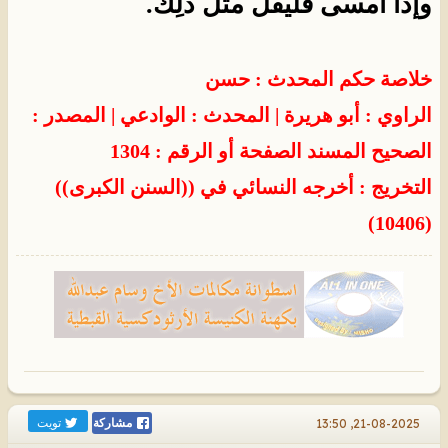
وإذا أمسى فليقُلْ مثلَ ذلِك.
خلاصة حكم المحدث : حسن
الراوي : أبو هريرة
| المحدث :
الوادعي
| المصدر :
الصحيح المسند
الصفحة أو الرقم : 1304
التخريج : أخرجه النسائي في ((السنن الكبرى))
(10406)
تويت
21-08-2025, 13:50
مشاركة