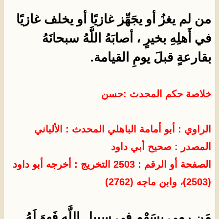
من لم يغزُ أو يجَهِّز غازيًا أو يخلف غازيًا
في أَهلِهِ بخيرٍ ، أصابَهُ اللَّهُ سبحانَهُ
بقارعةٍ قبلَ يومِ القيامة.
خلاصة حكم المحدث :حسن
الراوي : أبو أمامة الباهلي
المحدث :
الألباني
المصدر :
صحيح أبي داود
الصفحة أو الرقم : 2503 التخريج : أخرجه أبو داود
(2503)، وابن ماجه (2762)
مَن رمى بسَهْمٍ في سبيلِ اللَّهِ فَهوَ لَهُ