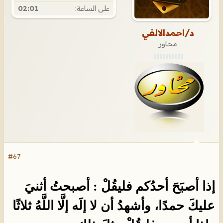
على الساعة:
02:01
د/احمدالالفي
محاور
#67
إذا أصبَحَ أحدُكم فليقُلْ : أصبحتُ أثنيَ
عليكَ حمدًا، وأشهدُ أن لا إلَه إلَّا اللَّهُ ثلاثًا