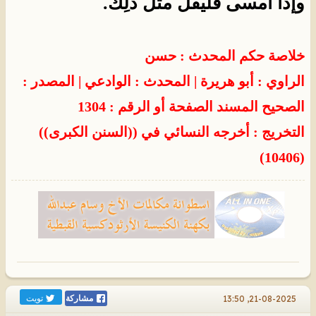
وإذا أمسى فليقُلْ مثلَ ذلِك.
خلاصة حكم المحدث : حسن
الراوي : أبو هريرة
| المحدث :
الوادعي
| المصدر :
الصحيح المسند
الصفحة أو الرقم : 1304
التخريج : أخرجه النسائي في ((السنن الكبرى))
(10406)
تويت
21-08-2025, 13:50
مشاركة