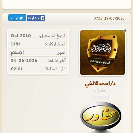
تويت
19-08-2025, 07:17
مشاركة
تاريخ التسجيل:
Oct 2010
المشاركات:
1182
الدين:
الإسلام
آخر نشاط:
24-06-2026
على الساعة:
02:01
د/احمدالالفي
محاور