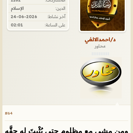
المشاركات:
1182
الدين:
الإسلام
آخر نشاط:
24-06-2026
على الساعة:
02:01
د/احمدالالفي
محاور
#64
ومن مشى مع مظلومٍ حتى يُثْبِتَ له حقَّه