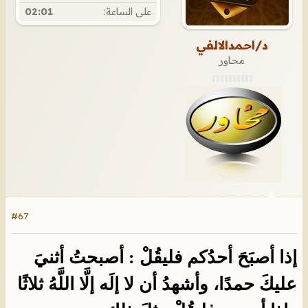
على الساعة:
02:01
د/احمدالالفي
محاور
#67
إذا أصبَحَ أحدُكم فليقُلْ : أصبحتُ أثنيَ
عليكَ حمدًا، وأشهدُ أن لا إلَه إلَّا اللَّهُ ثلاثًا