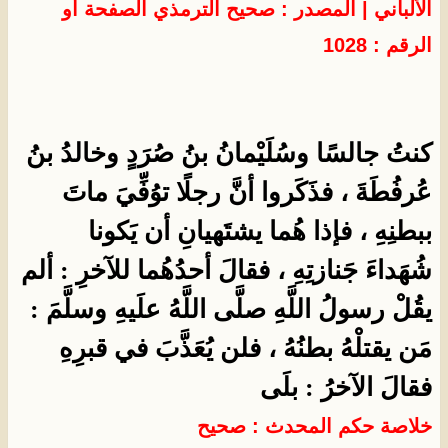
الألباني
| المصدر :
صحيح الترمذي
الصفحة أو
الرقم : 1028
كنتُ جالسًا وسُلَيْمانُ بنُ صُرَدٍ وخالدُ بنُ
عُرفُطَةَ ، فذَكَروا أنَّ رجلًا توُفِّيَ ماتَ
ببطنِهِ ، فإذا هُما يشتَهيانِ أن يَكونا
شُهَداءَ جَنازتِهِ ، فقالَ أحدُهُما للآخرِ : ألم
يقُلْ رسولُ اللَّهِ صلَّى اللَّهُ علَيهِ وسلَّمَ :
مَن يقتلْهُ بطنُهُ ، فلن يُعَذَّبَ في قبرِهِ
فقالَ الآخرُ : بلَى
خلاصة حكم المحدث : صحيح