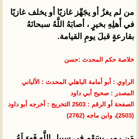
من لم يغزُ أو يجَهِّز غازيًا أو يخلف غازيًا
في أَهلِهِ بخيرٍ ، أصابَهُ اللَّهُ سبحانَهُ
بقارعةٍ قبلَ يومِ القيامة.
خلاصة حكم المحدث :حسن
الراوي : أبو أمامة الباهلي
المحدث :
الألباني
المصدر :
صحيح أبي داود
الصفحة أو الرقم : 2503 التخريج : أخرجه أبو داود
(2503)، وابن ماجه (2762)
مَن رمى بسَهْمٍ في سبيلِ اللَّهِ فَهوَ لَهُ