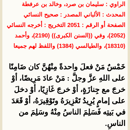
الراوي : سليمان بن صرد، وخالد بن عرفطة
المحدث :
الألباني
المصدر :
صحيح النسائي
الصفحة أو الرقم : 2051 التخريج : أخرجه النسائي
(2052)، وفي ((السنن الكبرى)) (2190)، وأحمد
(18310)، والطيالسي (1384) واللفظ لهم جميعا
خَمْسٌ مَنْ فعلَ واحدةً مِنْهُنَّ كان ضَامِنًا
على اللهِ عزَّ وجلَّ : مَنْ عادَ مَرِيضًا، أوْ
خرجَ مع جِنازَةٍ، أوْ خرجَ غَازِيًا، أوْ دخلَ
على إمامٍ يُرِيدُ تَعْزِيرَهُ وتَوْقِيرَهُ، أوْ قَعَدَ
في بَيتِه فَسَلِمَ الناسُ مِنْهُ وسَلِمَ من
الناسِ.