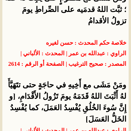
؛ ثبَّت اللهُ قدمَيه على الصِّراطِ يومَ
تزولُ الأقدامُ
خلاصة حكم المحدث : حسن لغيره
الراوي : عبدالله بن عمر | المحدث : الألباني |
المصدر : صحيح الترغيب | الصفحة أو الرقم : 2614
ومَنْ مَشَى مع أَخِيهِ في حاجَةٍ حتى تتَهَيَّأَ
لهُ أَثْبَتَ اللهُ قَدَمَهُ يومَ تَزُولُ الأَقْدَامِ، [و
إِنَّ سُوءَ الخُلُقِ يُفْسِدُ العَمَلَ، كما يُفْسِدُ
الخَلُّ العَسَلَ]
الراوي : عبدالله بن عمر | المحدث : الألباني |