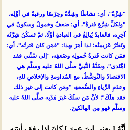
"شِرَّةً"، أي: نشاطًا وشِدَّةً وحِرْصًا ورغبةً في أوَّلِه،
"ولكلِّ شِرَّةٍ فَترةٌ"، أي: ضعفٌ وخمولٌ وسكونٌ في
آخِرِه، فالعابدُ يُبالِغُ في العبادةِ أوَّلًا، ثمَّ تَسكُنُ شِرَّتُه
وتَفتُرُ عَزيمتُه؛ لذا أمَرَ بهذا: "فمَن كان فَترتُه"، أي:
فمَن كانت فَترةُ خُمولِه وضَعفِه، "إلى سُنَّتي فقد
اهْتَدى"، وسُنَّةُ النَّبيِّ صلَّى اللهُ عليه وسلَّم هي
الاقتصادُ والتَّوسُّطُ، مع المُداومةِ والإخلاصِ للهِ،
وعدَمِ الرِّياءِ والسُّمعةِ، "ومَن كانت إلى غيرِ ذلك
فقد هلَكَ"؛ لأنَّ مَن سلَكَ غيرَ هَدْيِه صلَّى اللهُ عليه
وسلَّم فهو مِن الهالكينَ.
أنَّهُ [ يعني ابنَ عمرَ ] كانَ إذا رفعَ رأسَه