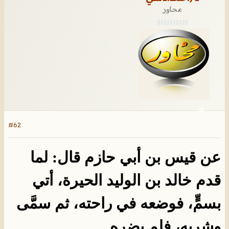
محاور
#62
عن قيس بن أبي حازم قال: لما
قدم خالد بن الوليد الحيرة، أتي
بسمٍّ، فوضعه في راحته، ثم سمَّى
وشربه، فلم
يضره