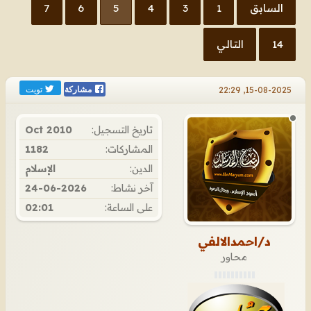
السابق
1
3
4
5
6
7
14
التالي
تويت
15-08-2025, 22:29
مشاركة
تاريخ التسجيل:
Oct 2010
المشاركات:
1182
الدين:
الإسلام
آخر نشاط:
24-06-2026
على الساعة:
02:01
د/احمدالالفي
محاور