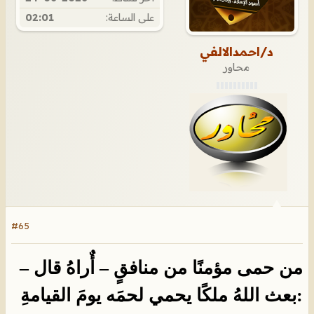
على الساعة:
02:01
د/احمدالالفي
محاور
#65
من حمى مؤمنًا من منافقٍ – أٌراهُ قال –
:بعث اللهُ ملكًا يحمي لحمَه يومَ القيامةِ