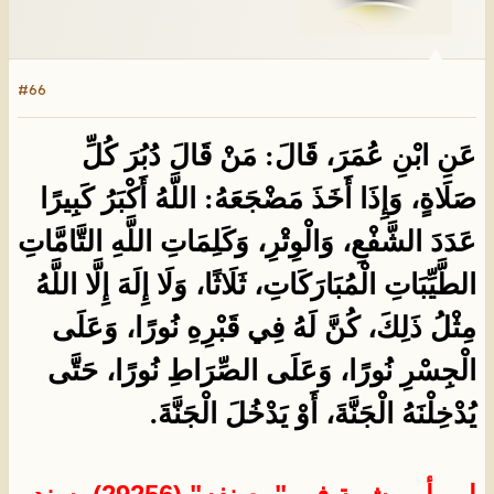
#66
عَنِ ابْنِ عُمَرَ، قَالَ: مَنْ قَالَ دُبُرَ كُلِّ
صَلَاةٍ، وَإِذَا أَخَذَ مَضْجَعَهُ: اللَّهُ أَكْبَرُ كَبِيرًا
عَدَدَ الشَّفْعِ، وَالْوِتْرِ، وَكَلِمَاتِ اللَّهِ التَّامَّاتِ
الطَّيِّبَاتِ الْمُبَارَكَاتِ، ثَلَاثًا، وَلَا إِلَهَ إِلَّا اللَّهُ
مِثْلُ ذَلِكَ، كُنَّ لَهُ فِي قَبْرِهِ نُورًا، وَعَلَى
الْجِسْرِ نُورًا، وَعَلَى الصِّرَاطِ نُورًا، حَتَّى
يُدْخِلْنَهُ الْجَنَّةَ، أَوْ يَدْخُلَ الْجَنَّةَ.