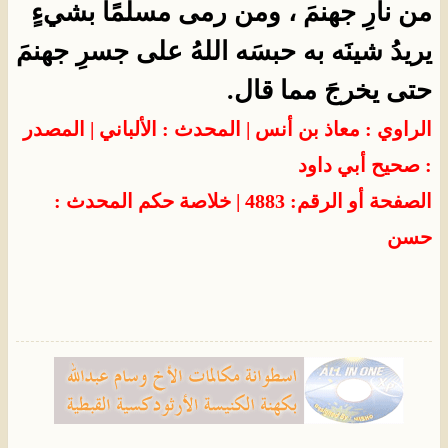
من نارِ جهنمَ ، ومن رمى مسلمًا بشيءٍ
يريدُ شينَه به حبسَه اللهُ على جسرِ جهنمَ
حتى يخرجَ مما قال.
الراوي : معاذ بن أنس | المحدث : الألباني | المصدر
: صحيح أبي داود
الصفحة أو الرقم: 4883 | خلاصة حكم المحدث :
حسن