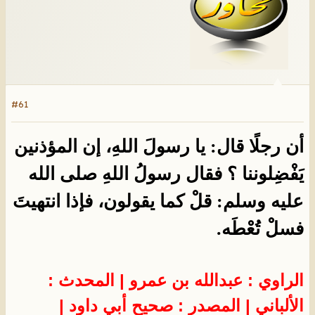
#61
أن رجلًا قال: يا رسولَ اللهِ، إن المؤذنين
يَفْضِلوننا ؟ فقال رسولُ اللهِ صلى الله
عليه وسلم: قلْ كما يقولون، فإذا انتهيتَ
فسلْ تُعْطَه.
الراوي : عبدالله بن عمرو | المحدث :
الألباني | المصدر : صحيح أبي داود |