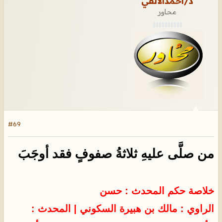
د/احمدالالفي
محاور
#69
من صلَّى عليهِ ثلاثةُ صفوفٍ فقد أوجَبَ
خلاصة حكم المحدث : حسن
الراوي : مالك بن هبيرة السكوني
| المحدث :