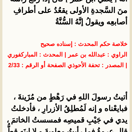
منَ السَّجدةِ الأولى يقعُدُ على أطرافِ
أصابعِه ويقولُ إنَّهُ السُّنَّةُ
خلاصة حكم المحدث : إسناده صحيح
الراوي : عبدالله بن عمر
| المحدث :
المباركفوري
| المصدر :
تحفة الأحوذي
الصفحة أو الرقم : 2/33
أتيتُ رسولَ اللهِ في رَهْطٍ من مُزَينةَ ،
فبايعْناه و إنه لَمُطلِقُ الأزرارِ ، فأدخلتُ
يدي في جَيْبِ قميصِه فمسستُ الخاتمَ ،
قال عروةُ فما رأيتُ معاويةَ و لا ابنَه قطُّ