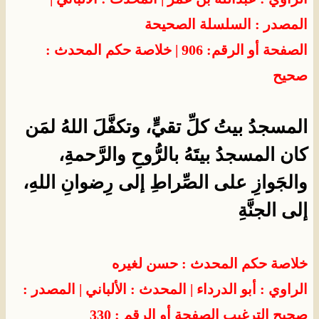
المصدر : السلسلة الصحيحة
الصفحة أو الرقم: 906 | خلاصة حكم المحدث :
صحيح
المسجدُ بيتُ كلِّ تقيٍّ، وتكفَّلَ اللهُ لمَن
كان المسجدُ بيتَهُ بالرُّوحِ والرَّحمةِ،
والجَوازِ على الصِّراطِ إلى رِضوانِ اللهِ،
إلى الجنَّةِ
خلاصة حكم المحدث : حسن لغيره
الراوي : أبو الدرداء
| المحدث :
الألباني
| المصدر :
صحيح الترغيب
الصفحة أو الرقم : 330