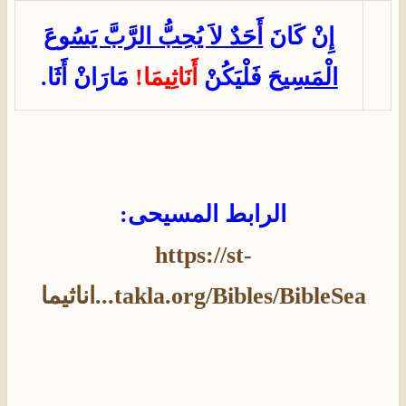
إِنْ كَانَ
أَحَدٌ لاَ يُحِبُّ الرَّبَّ يَسُوعَ
الْمَسِيحَ
فَلْيَكُنْ
أَنَاثِيمَا!
مَارَانْ أَثَا.
الرابط المسيحى:
https://st-
takla.org/Bibles/BibleSea...اناثيما