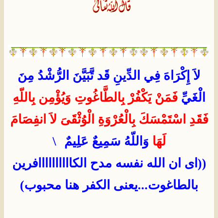
لاَ إِكْرَاهَ فِي الدِّينِ قَد تَّبَيَّنَ الرُّشْدُ مِنَ
الْغَيِّ
فَمَنْ يَكْفُرْ بِالطَّاغُوتِ وَيُؤْمِن بِاللّهِ
فَقَدِ اسْتَمْسَكَ بِالْعُرْوَةِ الْوُثْقَىَ لاَ انفِصَامَ
لَهَا
وَاللّهُ سَمِيعٌ عَلِيمٌ
\
((اى ان الله نفسه مدح الكاااااااااافرين
بالطاغوت...يعنى الكفر هنا محبوب)