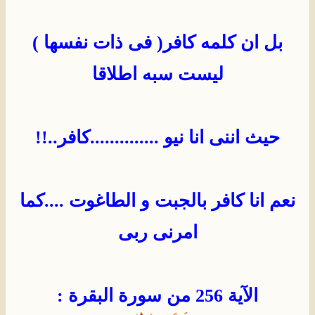
بل ان كلمه كافر( فى ذات نفسها )
ليست سبه اطلاقا
حيث اننى انا نيو ..............كافر..!!
نعم انا كافر بالجبت و الطاغوت ....كما
امرنى ربى
الآية 256 من سورة البقرة :