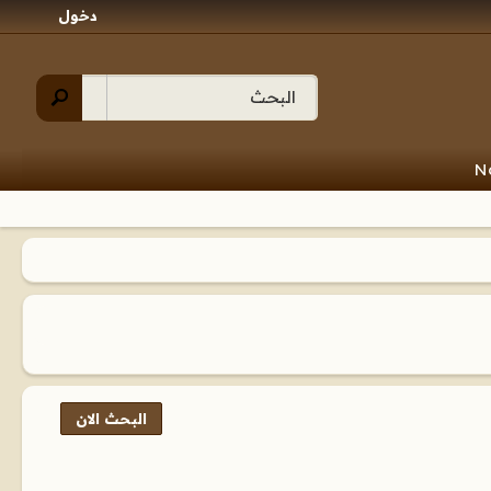
دخول
N
البحث الان