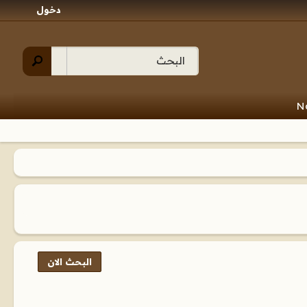
دخول
N
البحث الان