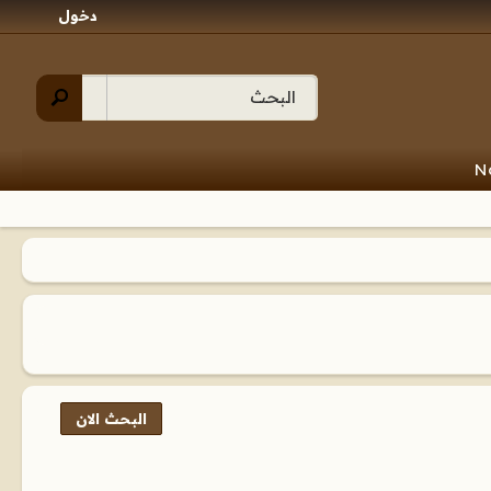
دخول
N
البحث الان