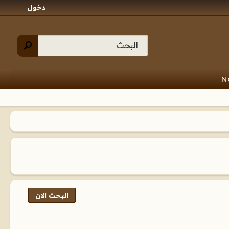
دخول
N
البحث الان