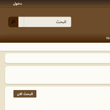
دخول
N
البحث الان